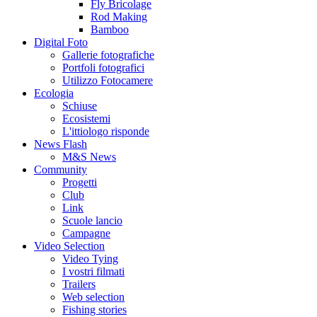
Fly Bricolage
Rod Making
Bamboo
Digital Foto
Gallerie fotografiche
Portfoli fotografici
Utilizzo Fotocamere
Ecologia
Schiuse
Ecosistemi
L'ittiologo risponde
News Flash
M&S News
Community
Progetti
Club
Link
Scuole lancio
Campagne
Video Selection
Video Tying
I vostri filmati
Trailers
Web selection
Fishing stories