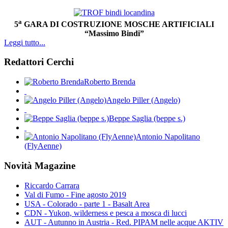
a
5
GARA DI COSTRUZIONE MOSCHE ARTIFICIALI
“Massimo Bindi”
Leggi tutto...
Redattori Cerchi
Roberto Brenda
Angelo Piller (Angelo)
Beppe Saglia (beppe s.)
Antonio Napolitano
(FlyAenne)
Novità Magazine
Riccardo Carrara
Val di Fumo - Fine agosto 2019
USA - Colorado - parte 1 - Basalt Area
CDN - Yukon, wilderness e pesca a mosca di lucci
AUT - Autunno in Austria - Red. PIPAM nelle acque AKTIV