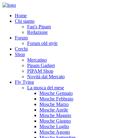
Home
Chi siamo
Faq's Pipam
Redazione
Forum
Forum old style
Cerchi
Shop
Mercatino
Pipam Gadget
PIPAM Shop
Novità dal Mercato
Fly Tying
La mosca del mese
Mosche Gennaio
Mosche Febbraio
Mosche Marzo
Mosche Aprile
Mosche Maggio
Mosche Giugno
Mosche Luglio
Mosche Agosto
Mosche Settembre