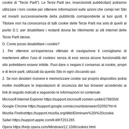
cookie di "Terze Parti"). Le Terze Parti (es. inserzionisti pubblicitari) potranno
utilizzare i loro cookie per ottenere informazioni sulle azioni che compi nel Sito
ed inviarti successivamente della pubblicità corrispondente ai tuoi gusti. Il
Titolare non ha conoscenza di tutti cookie delle Terze Parti ma solo di quelli al
punto D.1: per disabilitare i restanti dovrai far riferimento ai siti internet delle
Terze Parti stesse.
D. Come posso disabilitare i cookie?
1. Per ottenere un'esperienza ottimale di navigazione ti consigliamo di
mantenere attivo l'uso di cookies: senza di essi senza alcune funzionalità del
sito potrebbero essere inibite. Puoi dare o negare il consenso ai cookie, propri
e di terze parti, utilizzati da questo Sito in ogni cliccando qui.
2. Se non desideri ricevere e memorizzare cookie sul proprio dispositivo potrai
inoltre modificare le impostazioni di sicurezza del tuo browser accedendo ai
link di seguito indicati e seguendo le informazioni ivi contenute:
Microsoft Internet Explorer
https://support.microsoft.com/en-us/kb/278835/it
Google Chrome
https://support.google.com/accounts/answer/32050?hl=it
Mozilla Firefox
https://support.mozilla.org/it/kb/Eliminare%20i%20cookie
Safari
https://support.apple.com/it-it/HT201265
Opera
https://help.opera.com/Windows/12.10/it/cookies.html