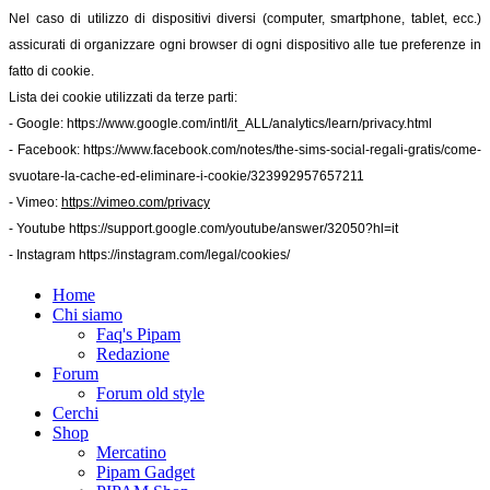
Nel caso di utilizzo di dispositivi diversi (computer, smartphone, tablet, ecc.)
assicurati di organizzare ogni browser di ogni dispositivo alle tue preferenze in
fatto di cookie.
Lista dei cookie utilizzati da terze parti:
- Google:
https://www.google.com/intl/it_ALL/analytics/learn/privacy.html
- Facebook:
https://www.facebook.com/notes/the-sims-social-regali-gratis/come-
svuotare-la-cache-ed-eliminare-i-cookie/323992957657211
- Vimeo:
https://vimeo.com/privacy
- Youtube
https://support.google.com/youtube/answer/32050?hl=it
- Instagram
https://instagram.com/legal/cookies/
Home
Chi siamo
Faq's Pipam
Redazione
Forum
Forum old style
Cerchi
Shop
Mercatino
Pipam Gadget