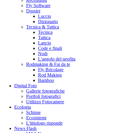
Recensioni
Fly Software
Dossier
Luccio
Dizionario
Tecnica & Tattica
Tecnica
Tattica
Lancio
Code e finali
Nodi
L'angolo del neofita
Rodmaking & Fai da te
Fly Bricolage
Rod Making
Bamboo
Digital Foto
Gallerie fotografiche
Portfoli fotografici
Utilizzo Fotocamere
Ecologia
Schiuse
Ecosistemi
L'ittiologo risponde
News Flash