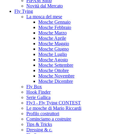
PIPAM Shop
Novità dal Mercato
Fly Tying
La mosca del mese
Mosche Gennaio
Mosche Febbraio
Mosche Marzo
Mosche Aprile
Mosche Maggio
Mosche Giugno
Mosche Luglio
Mosche Agosto
Mosche Settembre
Mosche Ottobre
Mosche Novembre
Mosche Dicembre
Fly Box
Hook Finder
Serie Gallica
Fly3 - Fly Tying CONTEST
Le mosche di Mario Riccardi
Profilo costruttori
Cominciamo a costruire
Tips & Tricks
Dressing & c.