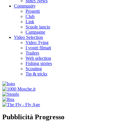
M&S News
Community
Progetti
Club
Link
Scuole lancio
Campagne
Video Selection
Video Tying
I vostri filmati
Trailers
Web selection
Fishing stories
Scouting
Tip & tricks
Pubblicità Progresso