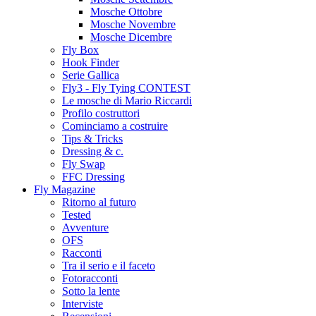
Mosche Ottobre
Mosche Novembre
Mosche Dicembre
Fly Box
Hook Finder
Serie Gallica
Fly3 - Fly Tying CONTEST
Le mosche di Mario Riccardi
Profilo costruttori
Cominciamo a costruire
Tips & Tricks
Dressing & c.
Fly Swap
FFC Dressing
Fly Magazine
Ritorno al futuro
Tested
Avventure
OFS
Racconti
Tra il serio e il faceto
Fotoracconti
Sotto la lente
Interviste