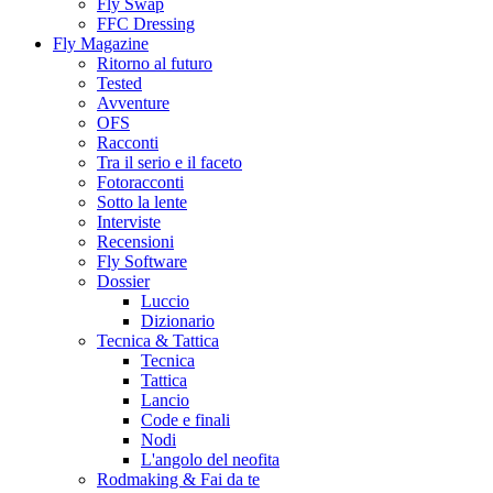
Fly Swap
FFC Dressing
Fly Magazine
Ritorno al futuro
Tested
Avventure
OFS
Racconti
Tra il serio e il faceto
Fotoracconti
Sotto la lente
Interviste
Recensioni
Fly Software
Dossier
Luccio
Dizionario
Tecnica & Tattica
Tecnica
Tattica
Lancio
Code e finali
Nodi
L'angolo del neofita
Rodmaking & Fai da te