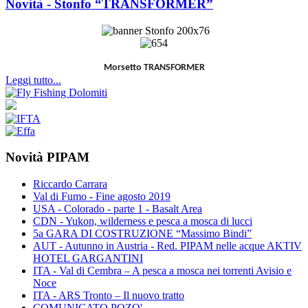
Novità - Stonfo “TRANSFORMER”
Morsetto TRANSFORMER
Leggi tutto...
Novità PIPAM
Riccardo Carrara
Val di Fumo - Fine agosto 2019
USA - Colorado - parte 1 - Basalt Area
CDN - Yukon, wilderness e pesca a mosca di lucci
5a GARA DI COSTRUZIONE “Massimo Bindi”
AUT - Autunno in Austria - Red. PIPAM nelle acque AKTIV
HOTEL GARGANTINI
ITA - Val di Cembra – A pesca a mosca nei torrenti Avisio e
Noce
ITA - ARS Tronto – Il nuovo tratto
COMUNICATO POZO'