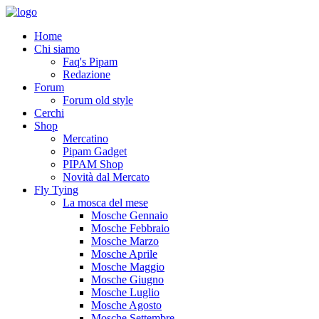
Home
Chi siamo
Faq's Pipam
Redazione
Forum
Forum old style
Cerchi
Shop
Mercatino
Pipam Gadget
PIPAM Shop
Novità dal Mercato
Fly Tying
La mosca del mese
Mosche Gennaio
Mosche Febbraio
Mosche Marzo
Mosche Aprile
Mosche Maggio
Mosche Giugno
Mosche Luglio
Mosche Agosto
Mosche Settembre