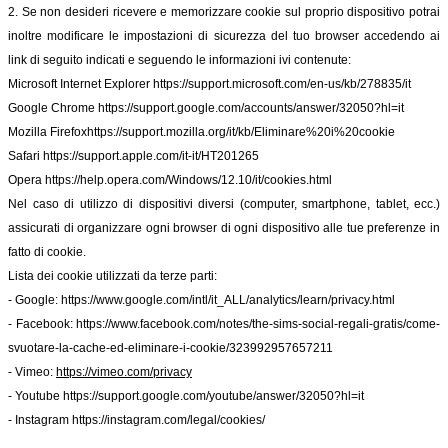
2. Se non desideri ricevere e memorizzare cookie sul proprio dispositivo potrai
inoltre modificare le impostazioni di sicurezza del tuo browser accedendo ai
link di seguito indicati e seguendo le informazioni ivi contenute:
Microsoft Internet Explorer
https://support.microsoft.com/en-us/kb/278835/it
Google Chrome
https://support.google.com/accounts/answer/32050?hl=it
Mozilla Firefox
https://support.mozilla.org/it/kb/Eliminare%20i%20cookie
Safari
https://support.apple.com/it-it/HT201265
Opera
https://help.opera.com/Windows/12.10/it/cookies.html
Nel caso di utilizzo di dispositivi diversi (computer, smartphone, tablet, ecc.)
assicurati di organizzare ogni browser di ogni dispositivo alle tue preferenze in
fatto di cookie.
Lista dei cookie utilizzati da terze parti:
- Google:
https://www.google.com/intl/it_ALL/analytics/learn/privacy.html
- Facebook:
https://www.facebook.com/notes/the-sims-social-regali-gratis/come-
svuotare-la-cache-ed-eliminare-i-cookie/323992957657211
- Vimeo:
https://vimeo.com/privacy
- Youtube
https://support.google.com/youtube/answer/32050?hl=it
- Instagram
https://instagram.com/legal/cookies/