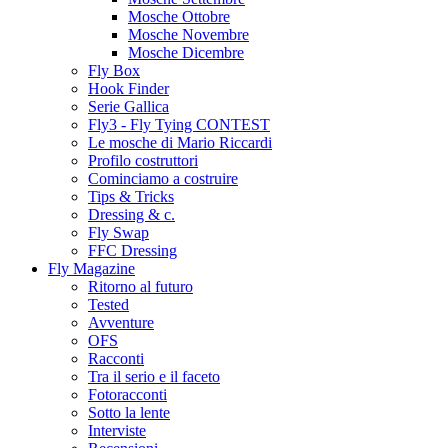
Mosche Ottobre
Mosche Novembre
Mosche Dicembre
Fly Box
Hook Finder
Serie Gallica
Fly3 - Fly Tying CONTEST
Le mosche di Mario Riccardi
Profilo costruttori
Cominciamo a costruire
Tips & Tricks
Dressing & c.
Fly Swap
FFC Dressing
Fly Magazine
Ritorno al futuro
Tested
Avventure
OFS
Racconti
Tra il serio e il faceto
Fotoracconti
Sotto la lente
Interviste