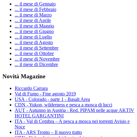
... il mese di Gennaio
... il mese di Febbraio
... il mese di Marzo
... il mese di Aprile
... il mese di Maggio
... il mese di Giugno
... il mese di Luglio
... il mese di Agosto
... il mese di Settembre
... il mese di Ottobre
... il mese di Novembre
... il mese di Dicembre
Novità Magazine
Riccardo Carrara
Val di Fumo - Fine agosto 2019
USA - Colorado - parte 1 - Basalt Area
CDN - Yukon, wilderness e pesca a mosca di lucci
AUT - Autunno in Austria - Red. PIPAM nelle acque AKTIV
HOTEL GARGANTINI
ITA - Val di Cembra – A pesca a mosca nei torrenti Avisio e
Noce
ITA - ARS Tronto – Il nuovo tratto