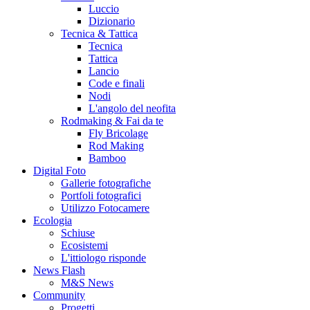
Luccio
Dizionario
Tecnica & Tattica
Tecnica
Tattica
Lancio
Code e finali
Nodi
L'angolo del neofita
Rodmaking & Fai da te
Fly Bricolage
Rod Making
Bamboo
Digital Foto
Gallerie fotografiche
Portfoli fotografici
Utilizzo Fotocamere
Ecologia
Schiuse
Ecosistemi
L'ittiologo risponde
News Flash
M&S News
Community
Progetti