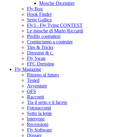
Mosche Dicembre
Fly Box
Hook Finder
Serie Gallica
Fly3 - Fly Tying CONTEST
Le mosche di Mario Riccardi
Profilo costruttori
Cominciamo a costruire
Tips & Tricks
Dressing & c.
Fly Swap
FFC Dressing
Fly Magazine
Ritorno al futuro
Tested
Avventure
OFS
Racconti
Tra il serio e il faceto
Fotoracconti
Sotto la lente
Interviste
Recensioni
Fly Software
Dossier