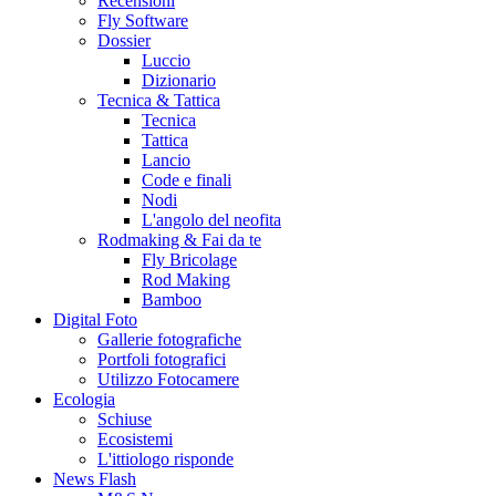
Recensioni
Fly Software
Dossier
Luccio
Dizionario
Tecnica & Tattica
Tecnica
Tattica
Lancio
Code e finali
Nodi
L'angolo del neofita
Rodmaking & Fai da te
Fly Bricolage
Rod Making
Bamboo
Digital Foto
Gallerie fotografiche
Portfoli fotografici
Utilizzo Fotocamere
Ecologia
Schiuse
Ecosistemi
L'ittiologo risponde
News Flash