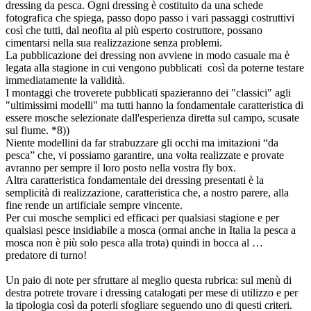
dressing da pesca. Ogni dressing è costituito da una schede
fotografica che spiega, passo dopo passo i vari passaggi costruttivi
così che tutti, dal neofita al più esperto costruttore, possano
cimentarsi nella sua realizzazione senza problemi.
La pubblicazione dei dressing non avviene in modo casuale ma è
legata alla stagione in cui vengono pubblicati così da poterne testare
immediatamente la validità.
I montaggi che troverete pubblicati spazieranno dei "classici" agli
"ultimissimi modelli" ma tutti hanno la fondamentale caratteristica di
essere mosche selezionate dall'esperienza diretta sul campo, scusate
sul fiume. *8))
Niente modellini da far strabuzzare gli occhi ma imitazioni “da
pesca” che, vi possiamo garantire, una volta realizzate e provate
avranno per sempre il loro posto nella vostra fly box.
Altra caratteristica fondamentale dei dressing presentati è la
semplicità di realizzazione, caratteristica che, a nostro parere, alla
fine rende un artificiale sempre vincente.
Per cui mosche semplici ed efficaci per qualsiasi stagione e per
qualsiasi pesce insidiabile a mosca (ormai anche in Italia la pesca a
mosca non è più solo pesca alla trota) quindi in bocca al …
predatore di turno!
Un paio di note per sfruttare al meglio questa rubrica: sul menù di
destra potrete trovare i dressing catalogati per mese di utilizzo e per
la tipologia così da poterli sfogliare seguendo uno di questi criteri.