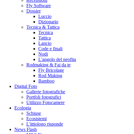
Recensioni
Fly Software
Dossier
Luccio
Dizionario
Tecnica & Tattica
Tecnica
Tattica
Lancio
Code e finali
Nodi
L'angolo del neofita
Rodmaking & Fai da te
Fly Bricolage
Rod Making
Bamboo
Digital Foto
Gallerie fotografiche
Portfoli fotografici
Utilizzo Fotocamere
Ecologia
Schiuse
Ecosistemi
L'ittiologo risponde
News Flash