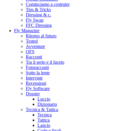
Cominciamo a costruire
Tips & Tricks
Dressing & c.
Fly Swap
FFC Dressing
Fly Magazine
Ritorno al futuro
Tested
Avventure
OFS
Racconti
Tra il serio e il faceto
Fotoracconti
Sotto la lente
Interviste
Recensioni
Fly Software
Dossier
Luccio
Dizionario
Tecnica & Tattica
Tecnica
Tattica
Lancio
Code e finali