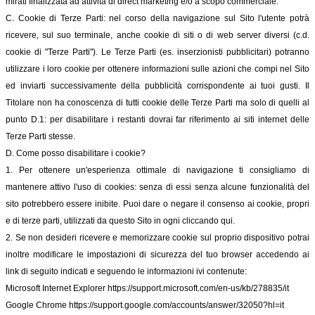
mirati finalizzata ad attività di direct marketing e/o a scopo commerciale.
C. Cookie di Terze Parti: nel corso della navigazione sul Sito l'utente potrà
ricevere, sul suo terminale, anche cookie di siti o di web server diversi (c.d.
cookie di "Terze Parti"). Le Terze Parti (es. inserzionisti pubblicitari) potranno
utilizzare i loro cookie per ottenere informazioni sulle azioni che compi nel Sito
ed inviarti successivamente della pubblicità corrispondente ai tuoi gusti. Il
Titolare non ha conoscenza di tutti cookie delle Terze Parti ma solo di quelli al
punto D.1: per disabilitare i restanti dovrai far riferimento ai siti internet delle
Terze Parti stesse.
D. Come posso disabilitare i cookie?
1. Per ottenere un'esperienza ottimale di navigazione ti consigliamo di
mantenere attivo l'uso di cookies: senza di essi senza alcune funzionalità del
sito potrebbero essere inibite. Puoi dare o negare il consenso ai cookie, propri
e di terze parti, utilizzati da questo Sito in ogni cliccando qui.
2. Se non desideri ricevere e memorizzare cookie sul proprio dispositivo potrai
inoltre modificare le impostazioni di sicurezza del tuo browser accedendo ai
link di seguito indicati e seguendo le informazioni ivi contenute:
Microsoft Internet Explorer
https://support.microsoft.com/en-us/kb/278835/it
Google Chrome
https://support.google.com/accounts/answer/32050?hl=it