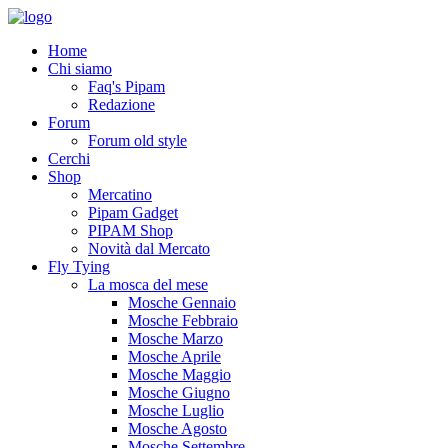
Home
Chi siamo
Faq's Pipam
Redazione
Forum
Forum old style
Cerchi
Shop
Mercatino
Pipam Gadget
PIPAM Shop
Novità dal Mercato
Fly Tying
La mosca del mese
Mosche Gennaio
Mosche Febbraio
Mosche Marzo
Mosche Aprile
Mosche Maggio
Mosche Giugno
Mosche Luglio
Mosche Agosto
Mosche Settembre