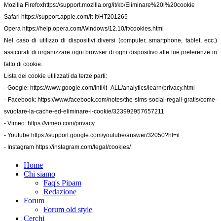
Mozilla Firefox
https://support.mozilla.org/it/kb/Eliminare%20i%20cookie
Safari
https://support.apple.com/it-it/HT201265
Opera
https://help.opera.com/Windows/12.10/it/cookies.html
Nel caso di utilizzo di dispositivi diversi (computer, smartphone, tablet, ecc.)
assicurati di organizzare ogni browser di ogni dispositivo alle tue preferenze in
fatto di cookie.
Lista dei cookie utilizzati da terze parti:
- Google:
https://www.google.com/intl/it_ALL/analytics/learn/privacy.html
- Facebook:
https://www.facebook.com/notes/the-sims-social-regali-gratis/come-
svuotare-la-cache-ed-eliminare-i-cookie/323992957657211
- Vimeo:
https://vimeo.com/privacy
- Youtube
https://support.google.com/youtube/answer/32050?hl=it
- Instagram
https://instagram.com/legal/cookies/
Home
Chi siamo
Faq's Pipam
Redazione
Forum
Forum old style
Cerchi