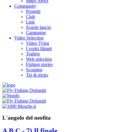
M&S News
Community
Progetti
Club
Link
Scuole lancio
Campagne
Video Selection
Video Tying
I vostri filmati
Trailers
Web selection
Fishing stories
Scouting
Tip & tricks
L'angolo del neofita
A B C - 7) Il finale