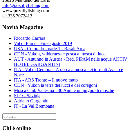
23826 Mandello del Lario
info@pozoflyfishing.com
www.pozoflyfishing.com
tel.335.7072413
Novità Magazine
Riccardo Carrara
Val di Fumo - Fine agosto 2019
USA - Colorado - parte 1 - Basalt Area
CDN - Yukon, wilderness e pesca a mosca di lucci
AUT - Autunno in Austria - Red. PIPAM nelle acque AKTIV
HOTEL GARGANTINI
ITA - Val di Cembra – A pesca a mosca nei torrenti Avisio e
Noce
ITA - ARS Tronto – Il nuovo tratto
CDN - Yukon la terra dei lucci e dei coregoni
Mosca Club Vallesina - 30 Anni e un pugno di mosche
SLO - Savinja
Adriano Gargantini
IT - La Val Brembana
Chi è online