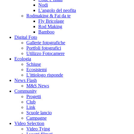
Nodi
L'angolo del neofita
Rodmaking & Fai da te
Fly Bricolage
Rod Making
Bamboo
Digital Foto
Gallerie fotografiche
Portfoli fotografici
Utilizzo Fotocamere
Ecologia
Schiuse
Ecosistemi
L'ittiologo risponde
News Flash
M&S News
Community
Progetti
Club
Link
Scuole lancio
Campagne
Video Selection
Video Tying