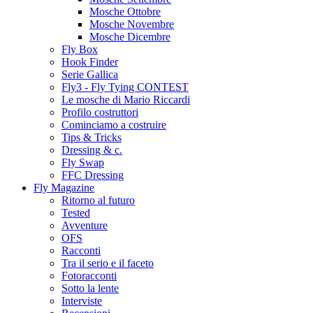
Mosche Ottobre
Mosche Novembre
Mosche Dicembre
Fly Box
Hook Finder
Serie Gallica
Fly3 - Fly Tying CONTEST
Le mosche di Mario Riccardi
Profilo costruttori
Cominciamo a costruire
Tips & Tricks
Dressing & c.
Fly Swap
FFC Dressing
Fly Magazine
Ritorno al futuro
Tested
Avventure
OFS
Racconti
Tra il serio e il faceto
Fotoracconti
Sotto la lente
Interviste