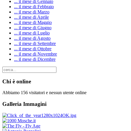
... il mese di Gennaio
... il mese di Febbraio
... il mese di Marzo
... il mese di Aprile
... il mese di Maggio
... il mese di Giugno
... il mese di Luglio
... il mese di Agosto
... il mese di Settembre
... il mese di Ottobre
... il mese di Novembre
... il mese di Dicembre
Chi è online
Abbiamo 156 visitatori e nessun utente online
Galleria Immagini