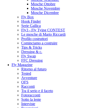
Mosche Ottobre
Mosche Novembre
Mosche Dicembre
Fly Box
Hook Finder
Serie Gallica
Fly3 - Fly Tying CONTEST
Le mosche di Mario Riccardi
Profilo costruttori
Cominciamo a costruire
Tips & Tricks
Dressing & c.
Fly Swap
FFC Dressing
Fly Magazine
Ritorno al futuro
Tested
Avventure
OFS
Racconti
Tra il serio e il faceto
Fotoracconti
Sotto la lente
Interviste