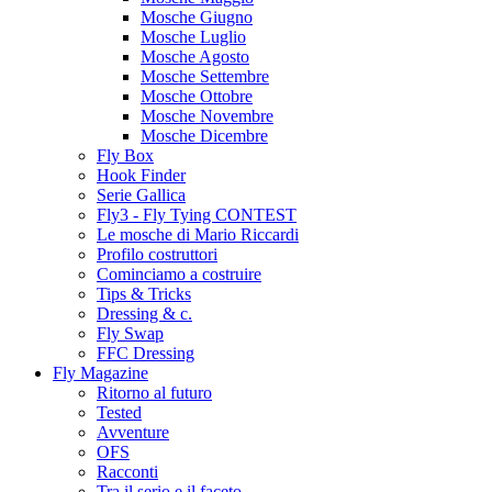
Mosche Giugno
Mosche Luglio
Mosche Agosto
Mosche Settembre
Mosche Ottobre
Mosche Novembre
Mosche Dicembre
Fly Box
Hook Finder
Serie Gallica
Fly3 - Fly Tying CONTEST
Le mosche di Mario Riccardi
Profilo costruttori
Cominciamo a costruire
Tips & Tricks
Dressing & c.
Fly Swap
FFC Dressing
Fly Magazine
Ritorno al futuro
Tested
Avventure
OFS
Racconti
Tra il serio e il faceto