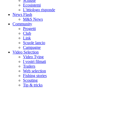
Schiuse
Ecosistemi
L'ittiologo risponde
News Flash
M&S News
Community
Progetti
Club
Link
Scuole lancio
Campagne
Video Selection
Video Tying
I vostri filmati
Trailers
Web selection
Fishing stories
Scouting
Tip & tricks