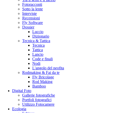
Fotoracconti
Sotto la lente
Interviste
Recensioni
Fly Software
Dossier
Luccio
Dizionario
Tecnica & Tattica
Tecnica
Tattica
Lancio
Code e finali
Nodi
L'angolo del neofita
Rodmaking & Fai da te
Fly Bricolage
Rod Making
Bamboo
Digital Foto
Gallerie fotografiche
Portfoli fotografici
Utilizzo Fotocamere
Ecologia