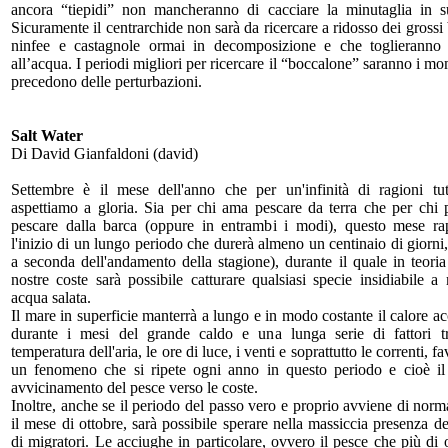
ancora “tiepidi” non mancheranno di cacciare la minutaglia in su
Sicuramente il centrarchide non sarà da ricercare a ridosso dei grossi
ninfee e castagnole ormai in decomposizione e che toglieranno
all’acqua. I periodi migliori per ricercare il “boccalone” saranno i m
precedono delle perturbazioni.
Salt Water
Di David Gianfaldoni (david)
Settembre è il mese dell'anno che per un'infinità di ragioni tut
aspettiamo a gloria. Sia per chi ama pescare da terra che per chi p
pescare dalla barca (oppure in entrambi i modi), questo mese ra
l'inizio di un lungo periodo che durerà almeno un centinaio di giorni,
a seconda dell'andamento della stagione), durante il quale in teoria
nostre coste sarà possibile catturare qualsiasi specie insidiabile a
acqua salata.
Il mare in superficie manterrà a lungo e in modo costante il calore a
durante i mesi del grande caldo e una lunga serie di fattori t
temperatura dell'aria, le ore di luce, i venti e soprattutto le correnti, f
un fenomeno che si ripete ogni anno in questo periodo e cioè il
avvicinamento del pesce verso le coste.
Inoltre, anche se il periodo del passo vero e proprio avviene di norm
il mese di ottobre, sarà possibile sperare nella massiccia presenza d
di migratori. Le acciughe in particolare, ovvero il pesce che più di 