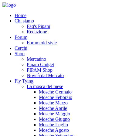
Home
Chi siamo
Faq's Pipam
Redazione
Forum
Forum old style
Cerchi
Shop
Mercatino
Pipam Gadget
PIPAM Shop
Novità dal Mercato
Fly Tying
La mosca del mese
Mosche Gennaio
Mosche Febbraio
Mosche Marzo
Mosche Aprile
Mosche Maggio
Mosche Giugno
Mosche Luglio
Mosche Agosto
Mosche Settembre