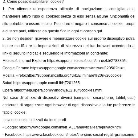
D. Come posso disabilitare i cookie?
1. Per ottenere un'esperienza ottimale di navigazione ti consigliamo di
mantenere attivo l'uso di cookies: senza di essi senza alcune funzionalità del
sito potrebbero essere inibite. Puoi dare o negare il consenso ai cookie, propri
e di terze parti, utilizzati da questo Sito in ogni cliccando qui.
2. Se non desideri ricevere e memorizzare cookie sul proprio dispositivo potrai
inoltre modificare le impostazioni di sicurezza del tuo browser accedendo ai
link di seguito indicati e seguendo le informazioni ivi contenute:
Microsoft Internet Explorer
https://support.microsoft.com/en-us/kb/278835/it
Google Chrome
https://support.google.com/accounts/answer/32050?hl=it
Mozilla Firefox
https://support.mozilla.org/it/kb/Eliminare%20i%20cookie
Safari
https://support.apple.com/it-it/HT201265
Opera
https://help.opera.com/Windows/12.10/it/cookies.html
Nel caso di utilizzo di dispositivi diversi (computer, smartphone, tablet, ecc.)
assicurati di organizzare ogni browser di ogni dispositivo alle tue preferenze in
fatto di cookie.
Lista dei cookie utilizzati da terze parti:
- Google:
https://www.google.com/intl/it_ALL/analytics/learn/privacy.html
- Facebook:
https://www.facebook.com/notes/the-sims-social-regali-gratis/come-