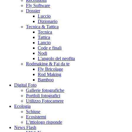
Recensioni
Fly Software
Dossier
Luccio
Dizionario
Tecnica & Tattica
Tecnica
Tattica
Lancio
Code e finali
Nodi
L'angolo del neofita
Rodmaking & Fai da te
Fly Bricolage
Rod Making
Bamboo
Digital Foto
Gallerie fotografiche
Portfoli fotografici
Utilizzo Fotocamere
Ecologia
Schiuse
Ecosistemi
L'ittiologo risponde
News Flash