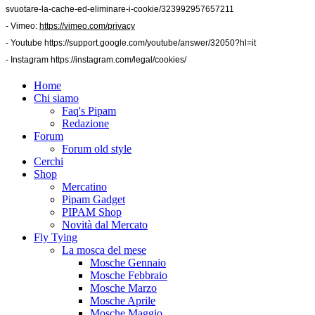
svuotare-la-cache-ed-eliminare-i-cookie/323992957657211
- Vimeo:
https://vimeo.com/privacy
- Youtube
https://support.google.com/youtube/answer/32050?hl=it
- Instagram
https://instagram.com/legal/cookies/
Home
Chi siamo
Faq's Pipam
Redazione
Forum
Forum old style
Cerchi
Shop
Mercatino
Pipam Gadget
PIPAM Shop
Novità dal Mercato
Fly Tying
La mosca del mese
Mosche Gennaio
Mosche Febbraio
Mosche Marzo
Mosche Aprile
Mosche Maggio