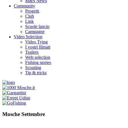
M&S News
Community
Progetti
Club
Link
Scuole lancio
Campagne
Video Selection
Video Tying
I vostri filmati
Trailers
Web selection
Fishing stories
Scouting
Tip & tricks
Mosche Settembre