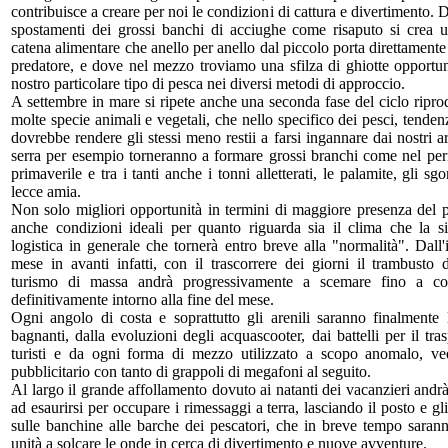
contribuisce a creare per noi le condizioni di cattura e divertimento. D
spostamenti dei grossi banchi di acciughe come risaputo si crea 
catena alimentare che anello per anello dal piccolo porta direttamente
predatore, e dove nel mezzo troviamo una sfilza di ghiotte opportuni
nostro particolare tipo di pesca nei diversi metodi di approccio.
A settembre in mare si ripete anche una seconda fase del ciclo riprod
molte specie animali e vegetali, che nello specifico dei pesci, tende
dovrebbe rendere gli stessi meno restii a farsi ingannare dai nostri arti
serra per esempio torneranno a formare grossi branchi come nel per
primaverile e tra i tanti anche i tonni alletterati, le palamite, gli sg
lecce amia.
Non solo migliori opportunità in termini di maggiore presenza del 
anche condizioni ideali per quanto riguarda sia il clima che la si
logistica in generale che tornerà entro breve alla "normalità". Dall'
mese in avanti infatti, con il trascorrere dei giorni il trambusto 
turismo di massa andrà progressivamente a scemare fino a con
definitivamente intorno alla fine del mese.
Ogni angolo di costa e soprattutto gli arenili saranno finalmente l
bagnanti, dalla evoluzioni degli acquascooter, dai battelli per il tra
turisti e da ogni forma di mezzo utilizzato a scopo anomalo, ve
pubblicitario con tanto di grappoli di megafoni al seguito.
Al largo il grande affollamento dovuto ai natanti dei vacanzieri andr
ad esaurirsi per occupare i rimessaggi a terra, lasciando il posto e g
sulle banchine alle barche dei pescatori, che in breve tempo sarann
unità a solcare le onde in cerca di divertimento e nuove avventure.