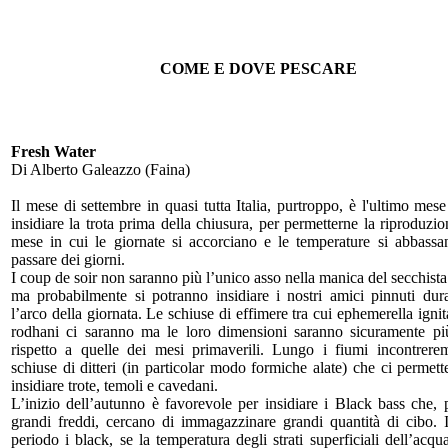
COME E DOVE PESCARE
Fresh Water
Di Alberto Galeazzo (Faina)
Il mese di settembre in quasi tutta Italia, purtroppo, è l'ultimo mese
insidiare la trota prima della chiusura, per permetterne la riproduzi
mese in cui le giornate si accorciano e le temperature si abbassa
passare dei giorni.
I coup de soir non saranno più l’unico asso nella manica del secchista 
ma probabilmente si potranno insidiare i nostri amici pinnuti dura
l’arco della giornata. Le schiuse di effimere tra cui ephemerella ignit
rodhani ci saranno ma le loro dimensioni saranno sicuramente pi
rispetto a quelle dei mesi primaverili. Lungo i fiumi incontrer
schiuse di ditteri (in particolar modo formiche alate) che ci permett
insidiare trote, temoli e cavedani.
L’inizio dell’autunno è favorevole per insidiare i Black bass che, 
grandi freddi, cercano di immagazzinare grandi quantità di cibo. 
periodo i black, se la temperatura degli strati superficiali dell’acq