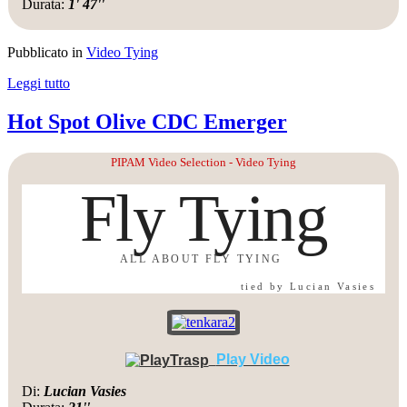
Durata:
1' 47''
Pubblicato in
Video Tying
Leggi tutto
Hot Spot Olive CDC Emerger
PIPAM Video Selection - Video Tying
Fly Tying
ALL ABOUT FLY TYING
tied by Lucian Vasies
Play Video
Di:
Lucian Vasies