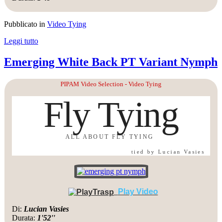
Pubblicato in
Video Tying
Leggi tutto
Emerging White Back PT Variant Nymph
PIPAM Video Selection - Video Tying
Fly Tying
ALL ABOUT FLY TYING
tied by Lucian Vasies
Play Video
Di:
Lucian Vasies
Durata:
1'52''