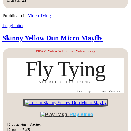
Durata:
21''
Pubblicato in
Video Tying
Leggi tutto
Skinny Yellow Dun Micro Mayfly
PIPAM Video Selection - Video Tying
Fly Tying
ALL ABOUT FLY TYING
tied by Lucian Vasies
Play Video
Di:
Lucian Vasies
Durata:
1'49''