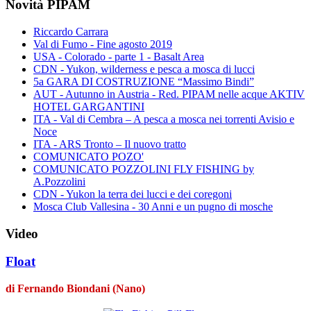
Novità PIPAM
Riccardo Carrara
Val di Fumo - Fine agosto 2019
USA - Colorado - parte 1 - Basalt Area
CDN - Yukon, wilderness e pesca a mosca di lucci
5a GARA DI COSTRUZIONE “Massimo Bindi”
AUT - Autunno in Austria - Red. PIPAM nelle acque AKTIV
HOTEL GARGANTINI
ITA - Val di Cembra – A pesca a mosca nei torrenti Avisio e
Noce
ITA - ARS Tronto – Il nuovo tratto
COMUNICATO POZO'
COMUNICATO POZZOLINI FLY FISHING by
A.Pozzolini
CDN - Yukon la terra dei lucci e dei coregoni
Mosca Club Vallesina - 30 Anni e un pugno di mosche
Video
Float
di Fernando Biondani (Nano)