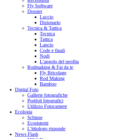
Recensioni
Fly Software
Dossier
Luccio
Dizionario
Tecnica & Tattica
Tecnica
Tattica
Lancio
Code e finali
Nodi
L'angolo del neofita
Rodmaking & Fai da te
Fly Bricolage
Rod Making
Bamboo
Digital Foto
Gallerie fotografiche
Portfoli fotografici
Utilizzo Fotocamere
Ecologia
Schiuse
Ecosistemi
L'ittiologo risponde
News Flash