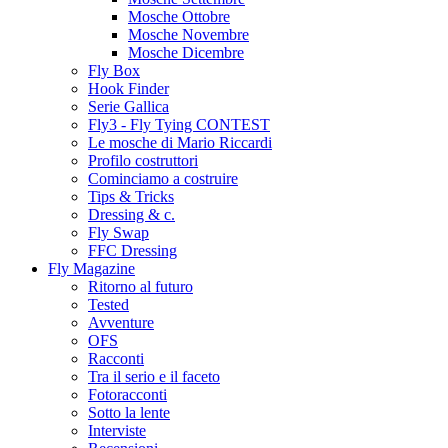
Mosche Ottobre
Mosche Novembre
Mosche Dicembre
Fly Box
Hook Finder
Serie Gallica
Fly3 - Fly Tying CONTEST
Le mosche di Mario Riccardi
Profilo costruttori
Cominciamo a costruire
Tips & Tricks
Dressing & c.
Fly Swap
FFC Dressing
Fly Magazine
Ritorno al futuro
Tested
Avventure
OFS
Racconti
Tra il serio e il faceto
Fotoracconti
Sotto la lente
Interviste