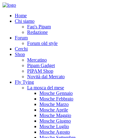
Home
Chi siamo
Faq's Pipam
Redazione
Forum
Forum old style
Cerchi
Shop
Mercatino
Pipam Gadget
PIPAM Shop
Novità dal Mercato
Fly Tying
La mosca del mese
Mosche Gennaio
Mosche Febbraio
Mosche Marzo
Mosche Aprile
Mosche Maggio
Mosche Giugno
Mosche Luglio
Mosche Agosto
Mosche Settembre