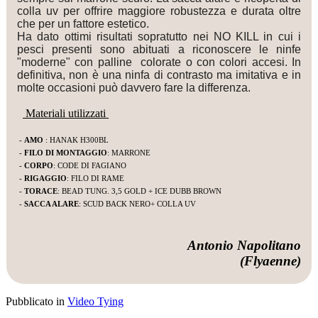
colla uv per offrire maggiore robustezza e durata oltre
che per un fattore estetico.
Ha dato ottimi risultati sopratutto nei NO KILL in cui i
pesci presenti sono abituati a riconoscere le ninfe
"moderne" con palline colorate o con colori accesi. In
definitiva, non è una ninfa di contrasto ma imitativa e in
molte occasioni può davvero fare la differenza.
Materiali utilizzati
-
AMO
: HANAK H300BL
-
FILO DI MONTAGGIO
: MARRONE
-
CORPO
: CODE DI FAGIANO
-
RIGAGGIO
: FILO DI RAME
-
TORACE
: BEAD TUNG. 3,5 GOLD + ICE DUBB BROWN
-
SACCA ALARE
: SCUD BACK NERO+ COLLA UV
Antonio Napolitano
(Flyaenne)
Pubblicato in
Video Tying