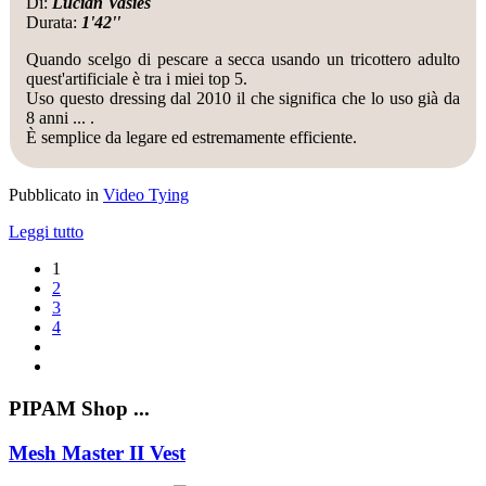
Di:
Lucian Vasies
Durata:
1'42''
Quando scelgo di pescare a secca usando un tricottero adulto
quest'artificiale è tra i miei top 5.
Uso questo dressing dal 2010 il che significa che lo uso già da
8 anni ... .
È semplice da legare ed estremamente efficiente.
Pubblicato in
Video Tying
Leggi tutto
1
2
3
4
PIPAM Shop ...
Mesh Master II Vest