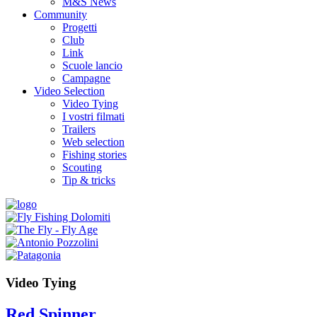
M&S News
Community
Progetti
Club
Link
Scuole lancio
Campagne
Video Selection
Video Tying
I vostri filmati
Trailers
Web selection
Fishing stories
Scouting
Tip & tricks
Video Tying
Red Spinner