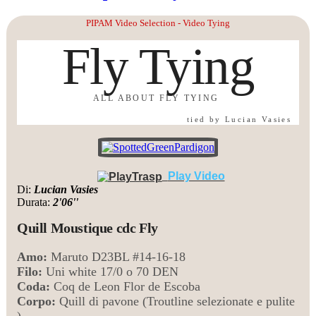
PIPAM Video Selection - Video Tying
Fly Tying
ALL ABOUT FLY TYING
tied by Lucian Vasies
Play Video
Di:
Lucian Vasies
Durata:
2'06''
Quill Moustique cdc Fly
Amo:
Maruto D23BL #14-16-18
Filo:
Uni white 17/0 o 70 DEN
Coda:
Coq de Leon
Flor de Escoba
Corpo:
Quill di pavone (Troutline selezionate e pulite
)