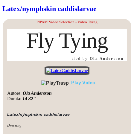
Latex/nymphskin caddislarvae
PIPAM Video Selection - Video Tying
Fly Tying
tied by
Ola Andersson
Play Video
Autore:
Ola Andersson
Durata:
14'32''
Latex/nymphskin caddislarvae
Dressing