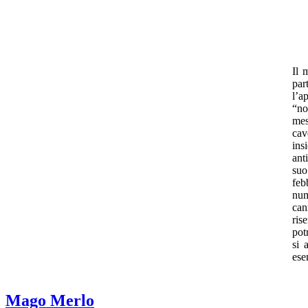
Il 
par
l’a
“no
mes
cav
ins
ant
suo
feb
num
can
ris
pot
si 
ese
Mago Merlo