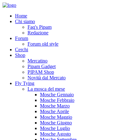
Home
Chi siamo
Faq's Pipam
Redazione
Forum
Forum old style
Cerchi
Shop
Mercatino
Pipam Gadget
PIPAM Shop
Novità dal Mercato
Fly Tying
La mosca del mese
Mosche Gennaio
Mosche Febbraio
Mosche Marzo
Mosche Aprile
Mosche Maggio
Mosche Giugno
Mosche Luglio
Mosche Agosto
Mosche Settembre