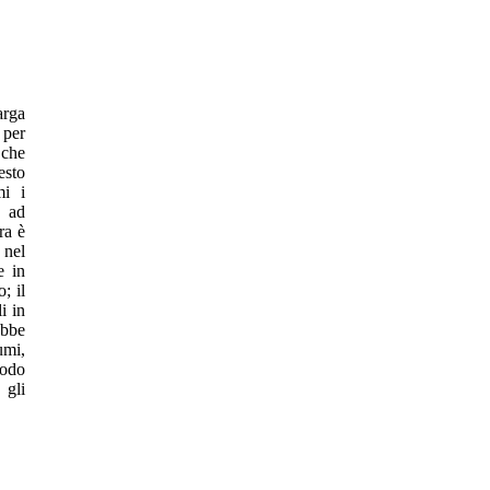
arga
 per
 che
esto
mi i
e ad
ra è
 nel
e in
; il
i in
ebbe
umi,
iodo
 gli