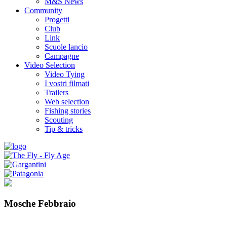
M&S News
Community
Progetti
Club
Link
Scuole lancio
Campagne
Video Selection
Video Tying
I vostri filmati
Trailers
Web selection
Fishing stories
Scouting
Tip & tricks
Mosche Febbraio