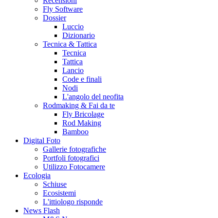
Recensioni
Fly Software
Dossier
Luccio
Dizionario
Tecnica & Tattica
Tecnica
Tattica
Lancio
Code e finali
Nodi
L'angolo del neofita
Rodmaking & Fai da te
Fly Bricolage
Rod Making
Bamboo
Digital Foto
Gallerie fotografiche
Portfoli fotografici
Utilizzo Fotocamere
Ecologia
Schiuse
Ecosistemi
L'ittiologo risponde
News Flash