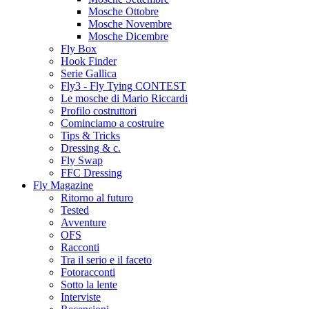
Mosche Ottobre
Mosche Novembre
Mosche Dicembre
Fly Box
Hook Finder
Serie Gallica
Fly3 - Fly Tying CONTEST
Le mosche di Mario Riccardi
Profilo costruttori
Cominciamo a costruire
Tips & Tricks
Dressing & c.
Fly Swap
FFC Dressing
Fly Magazine
Ritorno al futuro
Tested
Avventure
OFS
Racconti
Tra il serio e il faceto
Fotoracconti
Sotto la lente
Interviste