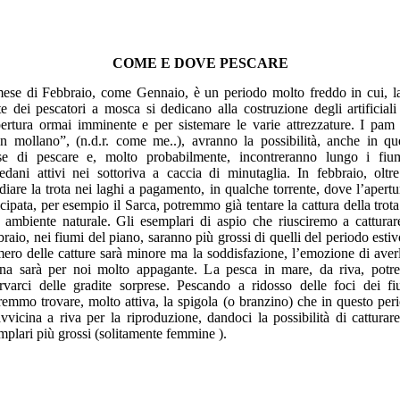
COME E DOVE PESCARE
mese di Febbraio, come Gennaio, è un periodo molto freddo in cui, l
te dei pescatori a mosca si dedicano alla costruzione degli artificiali
pertura ormai imminente e per sistemare le varie attrezzature. I pam
n mollano”, (n.d.r. come me..), avranno la possibilità, anche in qu
e di pescare e, molto probabilmente, incontreranno lungo i fiu
edani attivi nei sottoriva a caccia di minutaglia. In febbraio, oltr
idiare la trota nei laghi a pagamento, in qualche torrente, dove l’apertu
icipata, per esempio il Sarca, potremmo già tentare la cattura della trota
 ambiente naturale. Gli esemplari di aspio che riusciremo a catturar
braio, nei fiumi del piano, saranno più grossi di quelli del periodo estivo
ero delle catture sarà minore ma la soddisfazione, l’emozione di averl
na sarà per noi molto appagante. La pesca in mare, da riva, potr
ervarci delle gradite sorprese. Pescando a ridosso delle foci dei fi
remmo trovare, molto attiva, la spigola (o branzino) che in questo per
avvicina a riva per la riproduzione, dandoci la possibilità di catturare
mplari più grossi (solitamente femmine ).