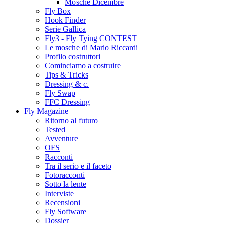
Mosche Dicembre
Fly Box
Hook Finder
Serie Gallica
Fly3 - Fly Tying CONTEST
Le mosche di Mario Riccardi
Profilo costruttori
Cominciamo a costruire
Tips & Tricks
Dressing & c.
Fly Swap
FFC Dressing
Fly Magazine
Ritorno al futuro
Tested
Avventure
OFS
Racconti
Tra il serio e il faceto
Fotoracconti
Sotto la lente
Interviste
Recensioni
Fly Software
Dossier