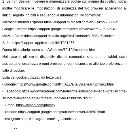
2. Se non desideri ricevere e memorizzare cookie sul proprio dispositivo potrai
inoltre modificare le impostazioni di sicurezza del tuo browser accedendo ai
link di seguito indicati e seguendo le informazioni ivi contenute:
Microsoft Internet Explorer
https://support.microsoft.com/en-us/kb/278835/it
Google Chrome
https://support.google.com/accounts/answer/32050?hl=it
Mozilla Firefox
https://support.mozilla.org/it/kb/Eliminare%20i%20cookie
Safari
https://support.apple.com/it-it/HT201265
Opera
https://help.opera.com/Windows/12.10/it/cookies.html
Nel caso di utilizzo di dispositivi diversi (computer, smartphone, tablet, ecc.)
assicurati di organizzare ogni browser di ogni dispositivo alle tue preferenze in
fatto di cookie.
Lista dei cookie utilizzati da terze parti:
- Google:
https://www.google.com/intl/it_ALL/analytics/learn/privacy.html
- Facebook:
https://www.facebook.com/notes/the-sims-social-regali-gratis/come-
svuotare-la-cache-ed-eliminare-i-cookie/323992957657211
- Vimeo:
https://vimeo.com/privacy
- Youtube
https://support.google.com/youtube/answer/32050?hl=it
- Instagram
https://instagram.com/legal/cookies/