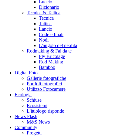
Luccio
Dizionario
Tecnica & Tattica
Tecnica
Tattica
Lancio
Code e finali
Nodi
L'angolo del neofita
Rodmaking & Fai da te
Fly Bricolage
Rod Making
Bamboo
Digital Foto
Gallerie fotografiche
Portfoli fotografici
Utilizzo Fotocamere
Ecologia
Schiuse
Ecosistemi
L'ittiologo risponde
News Flash
M&S News
Community
Progetti