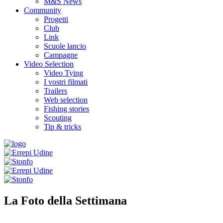
M&S News
Community
Progetti
Club
Link
Scuole lancio
Campagne
Video Selection
Video Tying
I vostri filmati
Trailers
Web selection
Fishing stories
Scouting
Tip & tricks
La Foto della Settimana