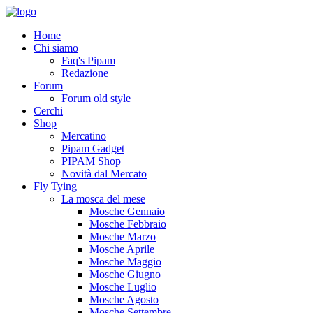
Home
Chi siamo
Faq's Pipam
Redazione
Forum
Forum old style
Cerchi
Shop
Mercatino
Pipam Gadget
PIPAM Shop
Novità dal Mercato
Fly Tying
La mosca del mese
Mosche Gennaio
Mosche Febbraio
Mosche Marzo
Mosche Aprile
Mosche Maggio
Mosche Giugno
Mosche Luglio
Mosche Agosto
Mosche Settembre