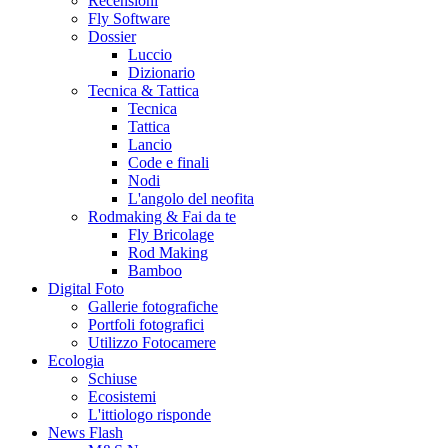
Recensioni
Fly Software
Dossier
Luccio
Dizionario
Tecnica & Tattica
Tecnica
Tattica
Lancio
Code e finali
Nodi
L'angolo del neofita
Rodmaking & Fai da te
Fly Bricolage
Rod Making
Bamboo
Digital Foto
Gallerie fotografiche
Portfoli fotografici
Utilizzo Fotocamere
Ecologia
Schiuse
Ecosistemi
L'ittiologo risponde
News Flash