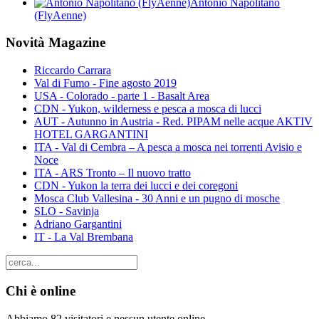
Antonio Napolitano
(FlyAenne)
Novità Magazine
Riccardo Carrara
Val di Fumo - Fine agosto 2019
USA - Colorado - parte 1 - Basalt Area
CDN - Yukon, wilderness e pesca a mosca di lucci
AUT - Autunno in Austria - Red. PIPAM nelle acque AKTIV
HOTEL GARGANTINI
ITA - Val di Cembra – A pesca a mosca nei torrenti Avisio e
Noce
ITA - ARS Tronto – Il nuovo tratto
CDN - Yukon la terra dei lucci e dei coregoni
Mosca Club Vallesina - 30 Anni e un pugno di mosche
SLO - Savinja
Adriano Gargantini
IT - La Val Brembana
Chi è online
Abbiamo 82 visitatori e nessun utente online