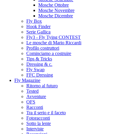
Mosche Ottobre
Mosche Novembre
Mosche Dicembre
Fly Box
Hook Finder
Serie Gallica
Fly3 - Fly Tying CONTEST
Le mosche di Mario Riccardi
Profilo costruttori
Cominciamo a costruire
Tips & Tricks
Dressing & c.
Fly Swap
FFC Dressing
Fly Magazine
Ritorno al futuro
Tested
Avventure
OFS
Racconti
Tra il serio e il faceto
Fotoracconti
Sotto la lente
Interviste