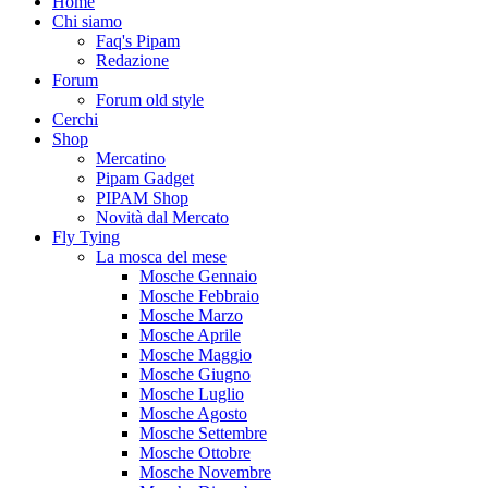
Home
Chi siamo
Faq's Pipam
Redazione
Forum
Forum old style
Cerchi
Shop
Mercatino
Pipam Gadget
PIPAM Shop
Novità dal Mercato
Fly Tying
La mosca del mese
Mosche Gennaio
Mosche Febbraio
Mosche Marzo
Mosche Aprile
Mosche Maggio
Mosche Giugno
Mosche Luglio
Mosche Agosto
Mosche Settembre
Mosche Ottobre
Mosche Novembre