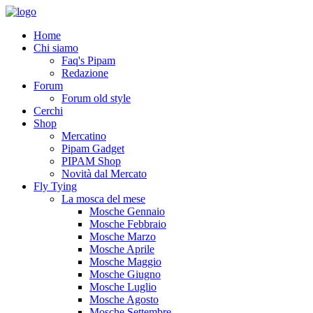
Home
Chi siamo
Faq's Pipam
Redazione
Forum
Forum old style
Cerchi
Shop
Mercatino
Pipam Gadget
PIPAM Shop
Novità dal Mercato
Fly Tying
La mosca del mese
Mosche Gennaio
Mosche Febbraio
Mosche Marzo
Mosche Aprile
Mosche Maggio
Mosche Giugno
Mosche Luglio
Mosche Agosto
Mosche Settembre