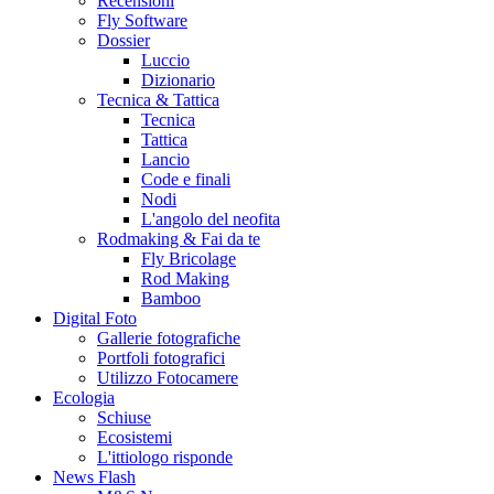
Recensioni
Fly Software
Dossier
Luccio
Dizionario
Tecnica & Tattica
Tecnica
Tattica
Lancio
Code e finali
Nodi
L'angolo del neofita
Rodmaking & Fai da te
Fly Bricolage
Rod Making
Bamboo
Digital Foto
Gallerie fotografiche
Portfoli fotografici
Utilizzo Fotocamere
Ecologia
Schiuse
Ecosistemi
L'ittiologo risponde
News Flash