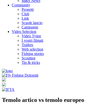
M&S News
Community
Progetti
Club
Link
Scuole lancio
Campagne
Video Selection
Video Tying
I vostri filmati
Trailers
Web selection
Fishing stories
Scouting
Tip & tricks
Temolo artico vs temolo europeo