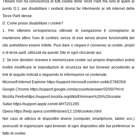
Titolare non ha conoscenza di tutti cookie delle Terze Parti ma solo di quelli al
punto D.1: per disabilitare i restanti dovrai far riferimento ai siti internet delle
Terze Parti stesse.
D. Come posso disabilitare i cookie?
1. Per ottenere un'esperienza ottimale di navigazione ti consigliamo di
mantenere attivo l'uso di cookies: senza di essi senza alcune funzionalità del
sito potrebbero essere inibite. Puoi dare o negare il consenso ai cookie, propri
e di terze parti, utilizzati da questo Sito in ogni cliccando qui.
2. Se non desideri ricevere e memorizzare cookie sul proprio dispositivo potrai
inoltre modificare le impostazioni di sicurezza del tuo browser accedendo ai
link di seguito indicati e seguendo le informazioni ivi contenute:
Microsoft Internet Explorer
https://support.microsoft.com/en-us/kb/278835/it
Google Chrome
https://support.google.com/accounts/answer/32050?hl=it
Mozilla Firefox
https://support.mozilla.org/it/kb/Eliminare%20i%20cookie
Safari
https://support.apple.com/it-it/HT201265
Opera
https://help.opera.com/Windows/12.10/it/cookies.html
Nel caso di utilizzo di dispositivi diversi (computer, smartphone, tablet, ecc.)
assicurati di organizzare ogni browser di ogni dispositivo alle tue preferenze in
fatto di cookie.