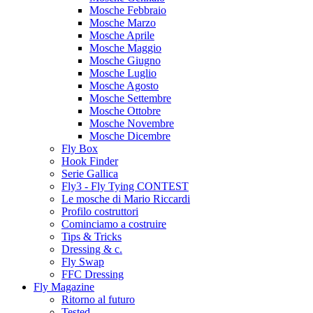
Mosche Febbraio
Mosche Marzo
Mosche Aprile
Mosche Maggio
Mosche Giugno
Mosche Luglio
Mosche Agosto
Mosche Settembre
Mosche Ottobre
Mosche Novembre
Mosche Dicembre
Fly Box
Hook Finder
Serie Gallica
Fly3 - Fly Tying CONTEST
Le mosche di Mario Riccardi
Profilo costruttori
Cominciamo a costruire
Tips & Tricks
Dressing & c.
Fly Swap
FFC Dressing
Fly Magazine
Ritorno al futuro
Tested