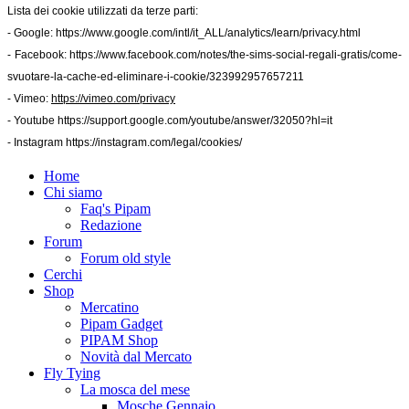
Lista dei cookie utilizzati da terze parti:
- Google:
https://www.google.com/intl/it_ALL/analytics/learn/privacy.html
- Facebook:
https://www.facebook.com/notes/the-sims-social-regali-gratis/come-
svuotare-la-cache-ed-eliminare-i-cookie/323992957657211
- Vimeo:
https://vimeo.com/privacy
- Youtube
https://support.google.com/youtube/answer/32050?hl=it
- Instagram
https://instagram.com/legal/cookies/
Home
Chi siamo
Faq's Pipam
Redazione
Forum
Forum old style
Cerchi
Shop
Mercatino
Pipam Gadget
PIPAM Shop
Novità dal Mercato
Fly Tying
La mosca del mese
Mosche Gennaio