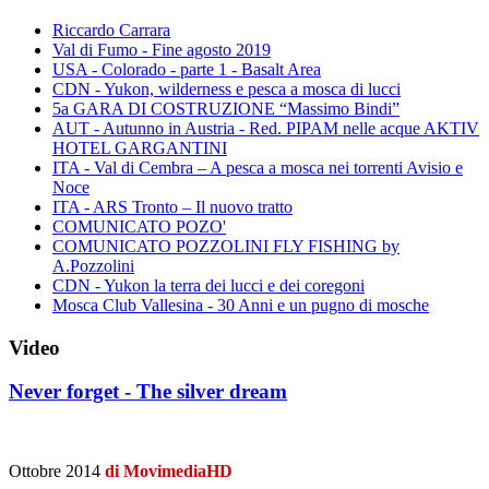
Riccardo Carrara
Val di Fumo - Fine agosto 2019
USA - Colorado - parte 1 - Basalt Area
CDN - Yukon, wilderness e pesca a mosca di lucci
5a GARA DI COSTRUZIONE “Massimo Bindi”
AUT - Autunno in Austria - Red. PIPAM nelle acque AKTIV
HOTEL GARGANTINI
ITA - Val di Cembra – A pesca a mosca nei torrenti Avisio e
Noce
ITA - ARS Tronto – Il nuovo tratto
COMUNICATO POZO'
COMUNICATO POZZOLINI FLY FISHING by
A.Pozzolini
CDN - Yukon la terra dei lucci e dei coregoni
Mosca Club Vallesina - 30 Anni e un pugno di mosche
Video
Never forget - The silver dream
Ottobre 2014
di MovimediaHD