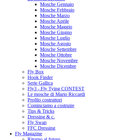
Mosche Gennaio
Mosche Febbraio
Mosche Marzo
Mosche Aprile
Mosche Maggio
Mosche Giugno
Mosche Luglio
Mosche Agosto
Mosche Settembre
Mosche Ottobre
Mosche Novembre
Mosche Dicembre
Fly Box
Hook Finder
Serie Gallica
Fly3 - Fly Tying CONTEST
Le mosche di Mario Riccardi
Profilo costruttori
Cominciamo a costruire
Tips & Tricks
Dressing & c.
Fly Swap
FFC Dressing
Fly Magazine
Ritorno al futuro