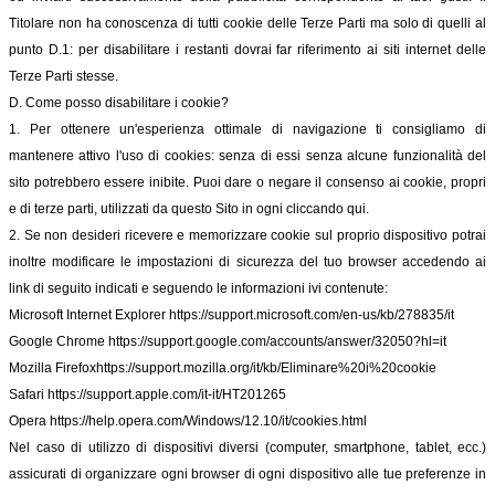
Titolare non ha conoscenza di tutti cookie delle Terze Parti ma solo di quelli al
punto D.1: per disabilitare i restanti dovrai far riferimento ai siti internet delle
Terze Parti stesse.
D. Come posso disabilitare i cookie?
1. Per ottenere un'esperienza ottimale di navigazione ti consigliamo di
mantenere attivo l'uso di cookies: senza di essi senza alcune funzionalità del
sito potrebbero essere inibite. Puoi dare o negare il consenso ai cookie, propri
e di terze parti, utilizzati da questo Sito in ogni cliccando qui.
2. Se non desideri ricevere e memorizzare cookie sul proprio dispositivo potrai
inoltre modificare le impostazioni di sicurezza del tuo browser accedendo ai
link di seguito indicati e seguendo le informazioni ivi contenute:
Microsoft Internet Explorer
https://support.microsoft.com/en-us/kb/278835/it
Google Chrome
https://support.google.com/accounts/answer/32050?hl=it
Mozilla Firefox
https://support.mozilla.org/it/kb/Eliminare%20i%20cookie
Safari
https://support.apple.com/it-it/HT201265
Opera
https://help.opera.com/Windows/12.10/it/cookies.html
Nel caso di utilizzo di dispositivi diversi (computer, smartphone, tablet, ecc.)
assicurati di organizzare ogni browser di ogni dispositivo alle tue preferenze in