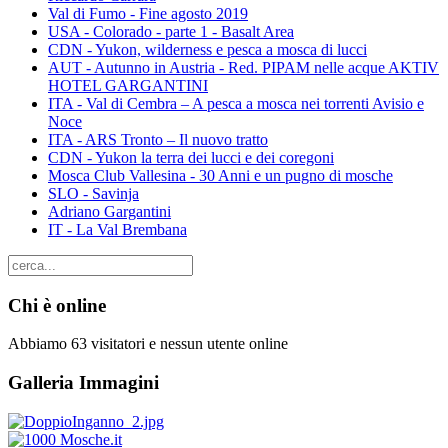
Val di Fumo - Fine agosto 2019
USA - Colorado - parte 1 - Basalt Area
CDN - Yukon, wilderness e pesca a mosca di lucci
AUT - Autunno in Austria - Red. PIPAM nelle acque AKTIV
HOTEL GARGANTINI
ITA - Val di Cembra – A pesca a mosca nei torrenti Avisio e
Noce
ITA - ARS Tronto – Il nuovo tratto
CDN - Yukon la terra dei lucci e dei coregoni
Mosca Club Vallesina - 30 Anni e un pugno di mosche
SLO - Savinja
Adriano Gargantini
IT - La Val Brembana
Chi è online
Abbiamo 63 visitatori e nessun utente online
Galleria Immagini