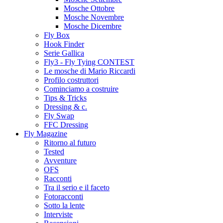
Mosche Ottobre
Mosche Novembre
Mosche Dicembre
Fly Box
Hook Finder
Serie Gallica
Fly3 - Fly Tying CONTEST
Le mosche di Mario Riccardi
Profilo costruttori
Cominciamo a costruire
Tips & Tricks
Dressing & c.
Fly Swap
FFC Dressing
Fly Magazine
Ritorno al futuro
Tested
Avventure
OFS
Racconti
Tra il serio e il faceto
Fotoracconti
Sotto la lente
Interviste