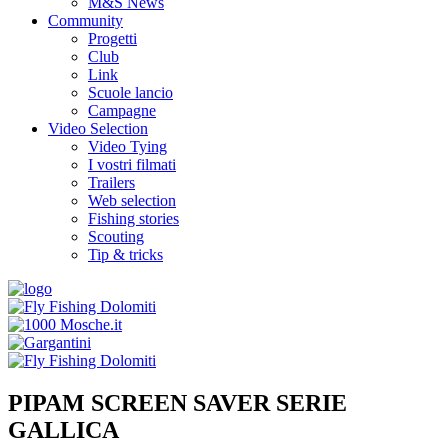
M&S News
Community
Progetti
Club
Link
Scuole lancio
Campagne
Video Selection
Video Tying
I vostri filmati
Trailers
Web selection
Fishing stories
Scouting
Tip & tricks
PIPAM SCREEN SAVER SERIE
GALLICA