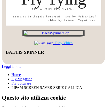
ALL ABOUT FLY TYING
dressing by
Angelo Rosorani
-
tied by
Walter Luzi
video by
Antonio Napolitano
Play Video
BAETIS SPINNER
Leggi tutto...
Home
Fly Magazine
Fly Software
PIPAM SCREEN SAVER SERIE GALLICA
Questo sito utilizza cookie