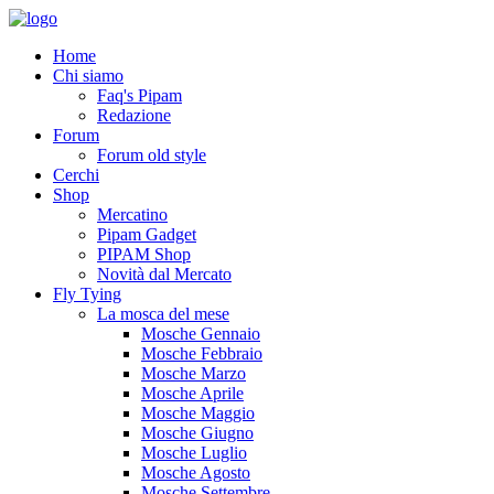
Home
Chi siamo
Faq's Pipam
Redazione
Forum
Forum old style
Cerchi
Shop
Mercatino
Pipam Gadget
PIPAM Shop
Novità dal Mercato
Fly Tying
La mosca del mese
Mosche Gennaio
Mosche Febbraio
Mosche Marzo
Mosche Aprile
Mosche Maggio
Mosche Giugno
Mosche Luglio
Mosche Agosto
Mosche Settembre