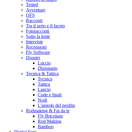
Tested
Avventure
OFS
Racconti
Tra il serio e il faceto
Fotoracconti
Sotto la lente
Interviste
Recensioni
Fly Software
Dossier
Luccio
Dizionario
Tecnica & Tattica
Tecnica
Tattica
Lancio
Code e finali
Nodi
L'angolo del neofita
Rodmaking & Fai da te
Fly Bricolage
Rod Making
Bamboo
Digital Foto