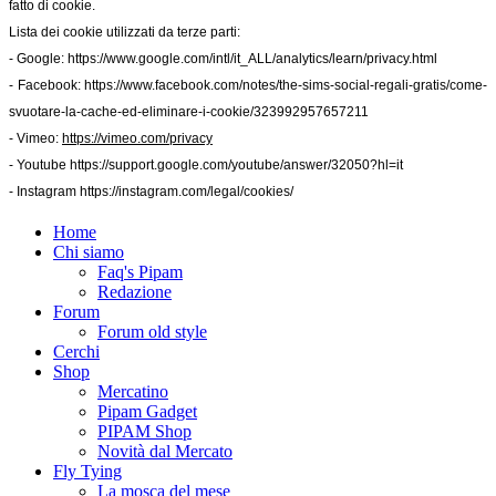
fatto di cookie.
Lista dei cookie utilizzati da terze parti:
- Google:
https://www.google.com/intl/it_ALL/analytics/learn/privacy.html
- Facebook:
https://www.facebook.com/notes/the-sims-social-regali-gratis/come-
svuotare-la-cache-ed-eliminare-i-cookie/323992957657211
- Vimeo:
https://vimeo.com/privacy
- Youtube
https://support.google.com/youtube/answer/32050?hl=it
- Instagram
https://instagram.com/legal/cookies/
Home
Chi siamo
Faq's Pipam
Redazione
Forum
Forum old style
Cerchi
Shop
Mercatino
Pipam Gadget
PIPAM Shop
Novità dal Mercato
Fly Tying
La mosca del mese