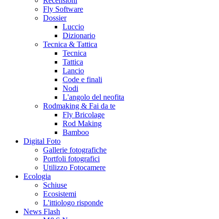
Recensioni
Fly Software
Dossier
Luccio
Dizionario
Tecnica & Tattica
Tecnica
Tattica
Lancio
Code e finali
Nodi
L'angolo del neofita
Rodmaking & Fai da te
Fly Bricolage
Rod Making
Bamboo
Digital Foto
Gallerie fotografiche
Portfoli fotografici
Utilizzo Fotocamere
Ecologia
Schiuse
Ecosistemi
L'ittiologo risponde
News Flash