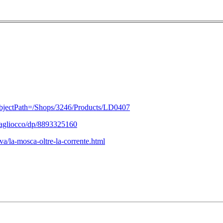
/?ObjectPath=/Shops/3246/Products/LD0407
Magliocco/dp/8893325160
iva/la-mosca-oltre-la-corrente.html