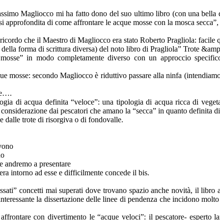
imo Magliocco mi ha fatto dono del suo ultimo libro (con una bella ded
isi approfondita di come affrontare le acque mosse con la mosca secca”, è
ricordo che il Maestro di Magliocco era stato Roberto Pragliola: facile 
che della forma di scrittura diversa) del noto libro di Pragliola” Trote &a
mosse” in modo completamente diverso con un approccio specifico, m
cque mosse: secondo Magliocco è riduttivo passare alla ninfa (intendiamoci
le….
ologia di acqua definita “veloce”: una tipologia di acqua ricca di vegeta
onsiderazione dai pescatori che amano la “secca” in quanto definita diff
e dalle trote di risorgiva o di fondovalle.
ivono
no
he andremo a presentare
ra intorno ad esse e difficilmente concede il bis.
sati” concetti mai superati dove trovano spazio anche novità, il libro af
nteressante la dissertazione delle linee di pendenza che incidono molto 
ffrontare con divertimento le “acque veloci”: il pescatore- esperto la