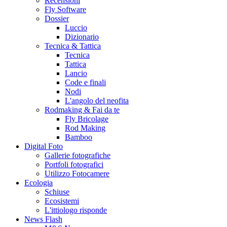
Recensioni
Fly Software
Dossier
Luccio
Dizionario
Tecnica & Tattica
Tecnica
Tattica
Lancio
Code e finali
Nodi
L'angolo del neofita
Rodmaking & Fai da te
Fly Bricolage
Rod Making
Bamboo
Digital Foto
Gallerie fotografiche
Portfoli fotografici
Utilizzo Fotocamere
Ecologia
Schiuse
Ecosistemi
L'ittiologo risponde
News Flash