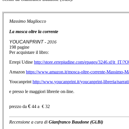
Massimo Magliocco
La mosca oltre la corrente
YOUCANPRINT
- 2016
198 pagine
Per acquistare il libro:
Errepi Udine
http://store.errepiudine.com/epages/3246.sf/it_IT
Amazon
https://www.amazon.it/mosca-oltre-corrente-Massimo-
Youcanprint
http://www.youcanprint.it/youcanprint-libreria/narrat
e presso le maggiori librerie on-line.
prezzo da
€
44 a € 32
Recensione a cura di
Gianfranco Baudone (Gi.Bi)