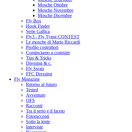
Mosche Ottobre
Mosche Novembre
Mosche Dicembre
Fly Box
Hook Finder
Serie Gallica
Fly3 - Fly Tying CONTEST
Le mosche di Mario Riccardi
Profilo costruttori
Cominciamo a costruire
Tips & Tricks
Dressing & c.
Fly Swap
FFC Dressing
Fly Magazine
Ritorno al futuro
Tested
Avventure
OFS
Racconti
Tra il serio e il faceto
Fotoracconti
Sotto la lente
Interviste