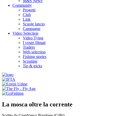
M&S News
Community
Progetti
Club
Link
Scuole lancio
Campagne
Video Selection
Video Tying
I vostri filmati
Trailers
Web selection
Fishing stories
Scouting
Tip & tricks
La mosca oltre la corrente
Scritto da Gianfranco Baudone (GiBi).