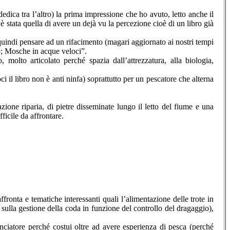
ica tra l’altro) la prima impressione che ho avuto, letto anche il
 stata quella di avere un dejà vu la percezione cioè di un libro già
quindi pensare ad un rifacimento (magari aggiornato ai nostri tempi
mp; Mosche in acque veloci”.
olto articolato perché spazia dall’attrezzatura, alla biologia,
 il libro non è anti ninfa) soprattutto per un pescatore che alterna
zione riparia, di pietre disseminate lungo il letto del fiume e una
icile da affrontare.
fronta e tematiche interessanti quali l’alimentazione delle trote in
sulla gestione della coda in funzione del controllo del dragaggio),
nciatore perché costui oltre ad avere esperienza di pesca (perché