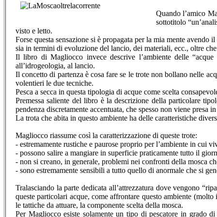
Quando l’amico Mass
sottotitolo “un’anal
visto e letto.
Forse questa sensazione si è propagata per la mia mente avendo il 
sia in termini di evoluzione del lancio, dei materiali, ecc., oltre 
Il libro di Magliocco invece descrive l’ambiente delle “acque 
all’idrogeologia, al lancio.
Il concetto di partenza è cosa fare se le trote non bollano nelle a
volentieri le due tecniche.
Pesca a secca in questa tipologia di acque come scelta consapevo
Premessa saliente del libro è la descrizione della particolare tip
pendenza discretamente accentuata, che spesso non viene presa in c
La trota che abita in questo ambiente ha delle caratteristiche divers
Magliocco riassume così la caratterizzazione di queste trote:
- estremamente rustiche e paurose proprio per l’ambiente in cui v
- possono salire a mangiare in superficie praticamente tutto il gior
- non si creano, in generale, problemi nei confronti della mosca c
- sono estremamente sensibili a tutto quello di anormale che si gene
Tralasciando la parte dedicata all’attrezzatura dove vengono “ripas
queste particolari acque, come affrontare questo ambiente (molto i
le tattiche da attuare, la componente scelta della mosca.
Per Magliocco esiste solamente un tipo di pescatore in grado di a