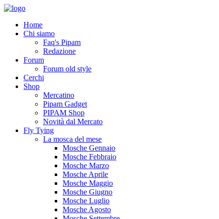
Home
Chi siamo
Faq's Pipam
Redazione
Forum
Forum old style
Cerchi
Shop
Mercatino
Pipam Gadget
PIPAM Shop
Novità dal Mercato
Fly Tying
La mosca del mese
Mosche Gennaio
Mosche Febbraio
Mosche Marzo
Mosche Aprile
Mosche Maggio
Mosche Giugno
Mosche Luglio
Mosche Agosto
Mosche Settembre