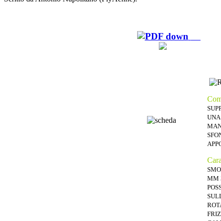
Com
SUP
UNA
MAN
SFO
APP
Cara
SMO
MM 
POS
SUL
ROT
FRI