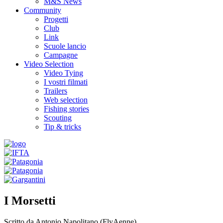
M&S News
Community
Progetti
Club
Link
Scuole lancio
Campagne
Video Selection
Video Tying
I vostri filmati
Trailers
Web selection
Fishing stories
Scouting
Tip & tricks
I Morsetti
Scritto da Antonio Napolitano (FlyAenne).