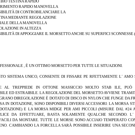
BIO TESTINA RAPIDO
ERIMENTO RAPIDO MANOVELLA
SIBILITÀ DI CONTROBILANCIARE LA
TINA MEDIANTE REGOLAZIONE
IALE DELLA MANOVELLA
OLAZIONE IN ALTEZZA
SIBILITÀ DI APPOGGIARE IL MORSETTO ANCHE SU SUPERFICI SCONNESSE 
FESSIONALE , È UN
OTTIMO MORSETTO PER TUTTE LE SITUAZIONI.
STO SISTEMA UNICO,
CONSENTE DI FISSARE PE RFETTAMENTE
L´ AMO
IE AL TREPPIEDE
IN OTTONE MASSICCIO MOLTO STAB ILE, PUÒ
BILE ED ESTRAIBILE. LA
REGOLAZIONE DEL MORSETTO AVVIENE
TRAMIT
 GRANO DIREGOLAZIONE È DOTATO
DI DISCO IN NYLON CHE FUNGE DA F
SA IN DOTAZIONE, SONO
DISPONIBILI DIVERSI ACCESSORI: LA MORSA
ST
DOTAZIONE) E LA MORSA MIDGE PER AMI
PICCOLI (MISURE DAL #24 A
PLICE DA
EFFETTUARE, BASTA SOLAMENTE QUALCHE
SECONDO. L
FACILI DA MONTARE. TUTTE LE
MORSE SONO ACCIAIO TEMPERATO C
IENO.
CAMBIANDO LA FORCELLA SARÀ POSSIBILE
INSERIRE UNA SECO