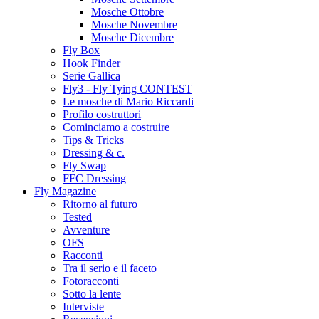
Mosche Ottobre
Mosche Novembre
Mosche Dicembre
Fly Box
Hook Finder
Serie Gallica
Fly3 - Fly Tying CONTEST
Le mosche di Mario Riccardi
Profilo costruttori
Cominciamo a costruire
Tips & Tricks
Dressing & c.
Fly Swap
FFC Dressing
Fly Magazine
Ritorno al futuro
Tested
Avventure
OFS
Racconti
Tra il serio e il faceto
Fotoracconti
Sotto la lente
Interviste