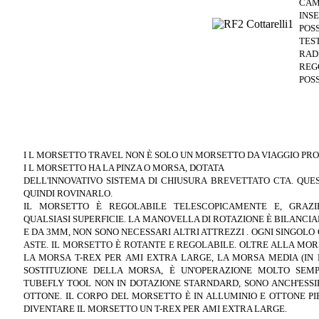
CAM
INS
POS
TES
RAD
REG
POS
I L MORSETTO TRAVEL NON È SOLO UN
MORSETTO DA VIAGGIO PRO
I L MORSETTO HA LA PINZA O MORSA, DOTATA
DELL'INNOVATIVO SISTEMA DI CHIUSURA
BREVETTATO CTA. QUE
QUINDI ROVINARLO.
IL MORSETTO È REGOLABILE
TELESCOPICAMENTE E, GRAZ
QUALSIASI
SUPERFICIE. LA MANOVELLA DI ROTAZIONE È
BILANCIA
E DA 3MM,
NON SONO NECESSARI ALTRI ATTREZZI . OGNI
SINGOLO
ASTE. IL MORSETTO È
ROTANTE E REGOLABILE.
OLTRE ALLA MOR
LA MORSA T-REX
PER AMI EXTRA LARGE, LA MORSA MEDIA (IN
SOSTITUZIONE DELLA MORSA,
È UN'OPERAZIONE MOLTO SEM
TUBEFLY
TOOL NON IN DOTAZIONE STARNDARD, SONO
ANCH'ESSI
OTTONE. IL CORPO
DEL MORSETTO È IN ALLUMINIO E OTTONE
P
DIVENTARE IL MORSETTO UN T-REX PER
AMI EXTRA LARGE.