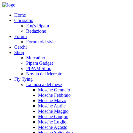
Home
Chi siamo
Faq's Pipam
Redazione
Forum
Forum old style
Cerchi
Shop
Mercatino
Pipam Gadget
PIPAM Shop
Novità dal Mercato
Fly Tying
La mosca del mese
Mosche Gennaio
Mosche Febbraio
Mosche Marzo
Mosche Aprile
Mosche Maggio
Mosche Giugno
Mosche Luglio
Mosche Agosto
Mosche Settembre