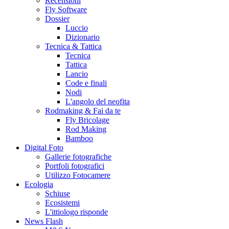
Recensioni
Fly Software
Dossier
Luccio
Dizionario
Tecnica & Tattica
Tecnica
Tattica
Lancio
Code e finali
Nodi
L'angolo del neofita
Rodmaking & Fai da te
Fly Bricolage
Rod Making
Bamboo
Digital Foto
Gallerie fotografiche
Portfoli fotografici
Utilizzo Fotocamere
Ecologia
Schiuse
Ecosistemi
L'ittiologo risponde
News Flash