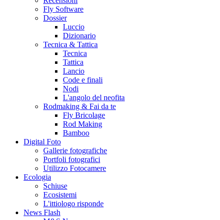
Recensioni
Fly Software
Dossier
Luccio
Dizionario
Tecnica & Tattica
Tecnica
Tattica
Lancio
Code e finali
Nodi
L'angolo del neofita
Rodmaking & Fai da te
Fly Bricolage
Rod Making
Bamboo
Digital Foto
Gallerie fotografiche
Portfoli fotografici
Utilizzo Fotocamere
Ecologia
Schiuse
Ecosistemi
L'ittiologo risponde
News Flash