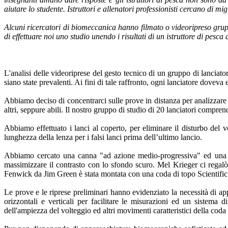
aiutare lo studente. Istruttori e allenatori professionisti cercano di 
Alcuni ricercatori di biomeccanica hanno filmato o videoripreso gruppi
di effettuare noi uno studio unendo i risultati di un istruttore di pe
L'analisi delle videoriprese del gesto tecnico di un gruppo di lanciato
siano state prevalenti. Ai fini di tale raffronto, ogni lanciatore dovev
Abbiamo deciso di concentrarci sulle prove in distanza per analizzare 
altri, seppure abili. Il nostro gruppo di studio di 20 lanciatori compren
Abbiamo effettuato i lanci al coperto, per eliminare il disturbo del v
lunghezza della lenza per i falsi lanci prima dell’ultimo lancio.
Abbiamo cercato una canna "ad azione medio-progressiva" ed una co
massimizzare il contrasto con lo sfondo scuro. Mel Krieger ci regalò
Fenwick da Jim Green è stata montata con una coda di topo Scientifi
Le prove e le riprese preliminari hanno evidenziato la necessità di app
orizzontali e verticali per facilitare le misurazioni ed un sistema
dell'ampiezza del volteggio ed altri movimenti caratteristici della coda