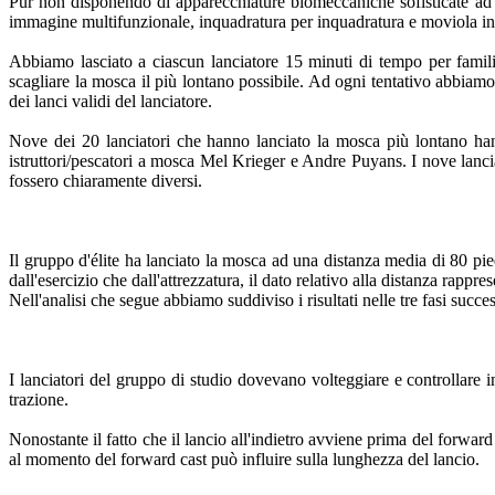
Pur non disponendo di apparecchiature biomeccaniche sofisticate ad a
immagine multifunzionale, inquadratura per inquadratura e moviola in
Abbiamo lasciato a ciascun lanciatore 15 minuti di tempo per famili
scagliare la mosca il più lontano possibile. Ad ogni tentativo abbiamo 
dei lanci validi del lanciatore.
Nove dei 20 lanciatori che hanno lanciato la mosca più lontano han
istruttori/pescatori a mosca Mel Krieger e Andre Puyans. I nove lancia
fossero chiaramente diversi.
Il gruppo d'élite ha lanciato la mosca ad una distanza media di 80 piedi
dall'esercizio che dall'attrezzatura, il dato relativo alla distanza rappr
Nell'analisi che segue abbiamo suddiviso i risultati nelle tre fasi success
I lanciatori del gruppo di studio dovevano volteggiare e controllare in
trazione.
Nonostante il fatto che il lancio all'indietro avviene prima del forward
al momento del forward cast può influire sulla lunghezza del lancio.