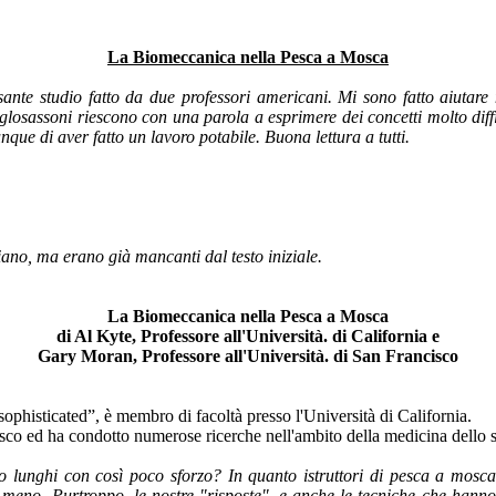
La Biomeccanica nella Pesca a Mosca
ante studio fatto da due professori americani. Mi sono fatto aiutare 
nglosassoni riescono con una parola a esprimere dei concetti molto diff
ue di aver fatto un lavoro potabile. Buona lettura a tutti.
no, ma erano già mancanti dal testo iniziale.
La Biomeccanica nella Pesca a Mosca
di Al Kyte, Professore all'Università. di California e
Gary Moran, Professore all'Università. di San Francisco
ophisticated”, è membro di facoltà presso l'Università di California.
co ed ha condotto numerose ricerche nell'ambito della medicina dello s
o lunghi con così poco sforzo? In quanto istruttori di pesca a mosca,
a meno. Purtroppo, le nostre "risposte", e anche le tecniche che hanno