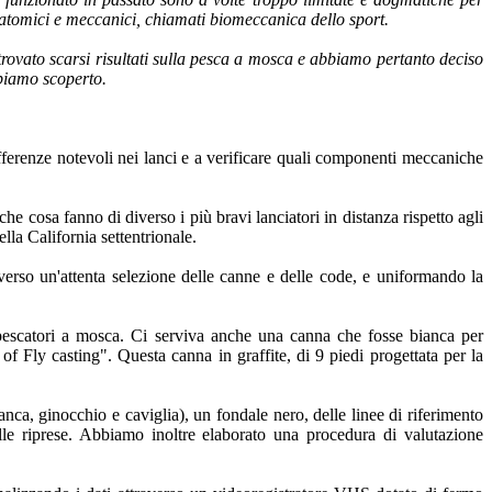
 anatomici e meccanici, chiamati biomeccanica dello sport.
 trovato scarsi risultati sulla pesca a mosca e abbiamo pertanto deciso
bbiamo scoperto.
differenze notevoli nei lanci e a verificare quali componenti meccaniche
 cosa fanno di diverso i più bravi lanciatori in distanza rispetto agli
ella California settentrionale.
raverso un'attenta selezione delle canne e delle code, e uniformando la
pescatori a mosca. Ci serviva anche una canna che fosse bianca per
 Fly casting". Questa canna in graffite, di 9 piedi progettata per la
anca, ginocchio e caviglia), un fondale nero, delle linee di riferimento
elle riprese. Abbiamo inoltre elaborato una procedura di valutazione