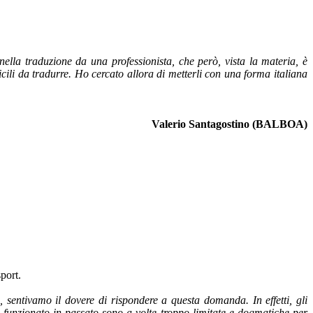
nella traduzione da una professionista, che però, vista la materia, è
icili da tradurre. Ho cercato allora di metterli con una forma italiana
Valerio Santagostino (BALBOA)
port.
 sentivamo il dovere di rispondere a questa domanda. In effetti, gli
 funzionato in passato sono a volte troppo limitate e dogmatiche per