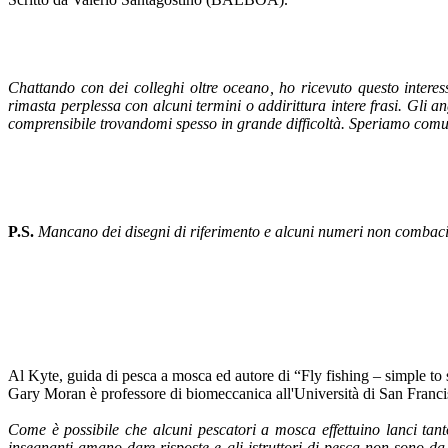
Chattando con dei colleghi oltre oceano, ho ricevuto questo interess
rimasta perplessa con alcuni termini o addirittura intere frasi. Gli a
comprensibile trovandomi spesso in grande difficoltà. Speriamo comunq
P.S.
Mancano dei disegni di riferimento e alcuni numeri non combacia
Al Kyte, guida di pesca a mosca ed autore di “Fly fishing – simple to s
Gary Moran è professore di biomeccanica all'Università di San Francis
Come è possibile che alcuni pescatori a mosca effettuino lanci tant
insegnanti amano dare risposte e gli istruttori di pesca non sono d