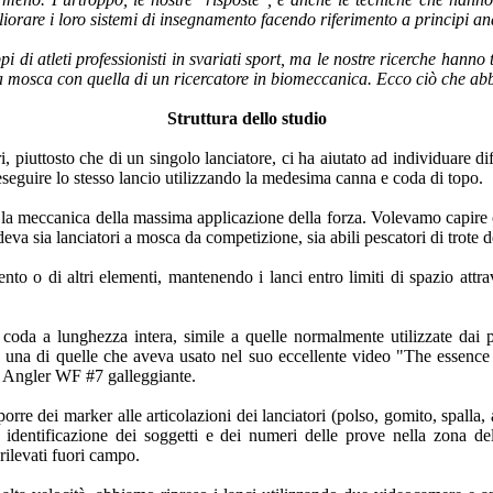
migliorare i loro sistemi di insegnamento facendo riferimento a principi
 di atleti professionisti in svariati sport, ma le nostre ricerche hanno
sca a mosca con quella di un ricercatore in biomeccanica. Ecco ciò che a
Struttura dello studio
ri, piuttosto che di un singolo lanciatore, ci ha aiutato ad individuare 
a eseguire lo stesso lancio utilizzando la medesima canna e coda di topo.
la meccanica della massima applicazione della forza. Volevamo capire che
deva sia lanciatori a mosca da competizione, sia abili pescatori di trote d
ento o di altri elementi, mantenendo i lanci entro limiti di spazio att
da a lunghezza intera, simile a quelle normalmente utilizzate dai 
 una di quelle che aveva usato nel suo eccellente video "The essence of
c Angler WF #7 galleggiante.
orre dei marker alle articolazioni dei lanciatori (polso, gomito, spalla, 
 di identificazione dei soggetti e dei numeri delle prove nella zona d
 rilevati fuori campo.