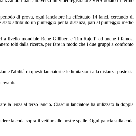
nalizzando i dati attraverso un videoregistratore VHS dotato di fermo
eriodo di prova, ogni lanciatore ha effettuato 14 lanci, cercando di
è stato attribuito un punteggio per la distanza, pari al punteggio medio
i a livello mondiale Rene Gillibert e Tim Rajeff, ed anche i famosi
nero tolti dalla ricerca, per fare in modo che i due gruppi a confronto
e l'abilità di questi lanciatori e le limitazioni alla distanza poste sia
n avanti.
are la lenza al terzo lancio. Ciascun lanciatore ha utilizzato la doppia
ndere la coda sopra il vettino alle nostre spalle. Ogni pancia sulla coda