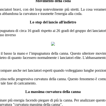
Movimento della coda
i lanciatori bravi, con dei loop notevolmente più stretti. La cosa veram
na abbandona la curvatura e trasmette l'energia alla coda.
Lo stop del lancio all'indietro
ugnatura di circa 16 gradi rispetto ai 26 gradi del gruppo dei lanciator
enso inverso
 il basso la mano e l’impugnatura della canna. Questo ulteriore movi
ietro di quanto facessero normalmente i lanciatori elite. L'abbassamento
icompare anche nei lanciatori esperti quando volteggiano lunghe porzioni 
magazzina nella progressiva curvatura della canna. Questo fenomeno è c
 tale fase di caricamento.
La massima curvatura della canna
zinare più energia facendo piegare di più la canna. Per analizzare quest
curvatura "curvatura massima della canna".