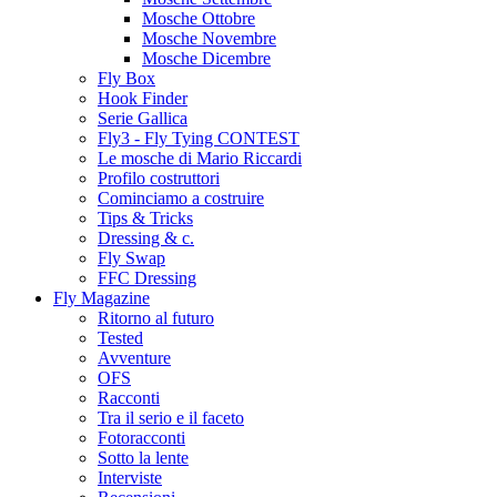
Mosche Ottobre
Mosche Novembre
Mosche Dicembre
Fly Box
Hook Finder
Serie Gallica
Fly3 - Fly Tying CONTEST
Le mosche di Mario Riccardi
Profilo costruttori
Cominciamo a costruire
Tips & Tricks
Dressing & c.
Fly Swap
FFC Dressing
Fly Magazine
Ritorno al futuro
Tested
Avventure
OFS
Racconti
Tra il serio e il faceto
Fotoracconti
Sotto la lente
Interviste