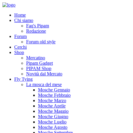
Home
Chi siamo
Faq's Pipam
Redazione
Forum
Forum old style
Cerchi
Shop
Mercatino
Pipam Gadget
PIPAM Shop
Novità dal Mercato
Fly Tying
La mosca del mese
Mosche Gennaio
Mosche Febbraio
Mosche Marzo
Mosche Aprile
Mosche Maggio
Mosche Giugno
Mosche Luglio
Mosche Agosto
Mosche Settembre