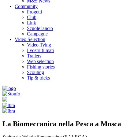
M&S News
Community
Progetti
Club
Link
Scuole lancio
Campagne
Video Selection
Video Tying
I vostri filmati
Trailers
Web selection
Fishing stories
Scouting
Tip & tricks
La Biomeccanica nella Pesca a Mosca
Scritto da Valerio Santagostino (BALBOA).