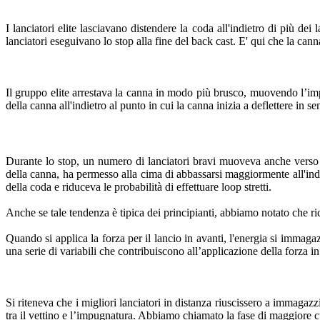
I lanciatori elite lasciavano distendere la coda all'indietro di più de
lanciatori eseguivano lo stop alla fine del back cast. E' qui che la can
Il gruppo elite arrestava la canna in modo più brusco, muovendo l’imp
della canna all'indietro al punto in cui la canna inizia a deflettere in s
Durante lo stop, un numero di lanciatori bravi muoveva anche verso
della canna, ha permesso alla cima di abbassarsi maggiormente all'ind
della coda e riduceva le probabilità di effettuare loop stretti.
Anche se tale tendenza è tipica dei principianti, abbiamo notato che r
Quando si applica la forza per il lancio in avanti, l'energia si im
una serie di variabili che contribuiscono all’applicazione della forza in
Si riteneva che i migliori lanciatori in distanza riuscissero a immagaz
tra il vettino e l’impugnatura. Abbiamo chiamato la fase di maggiore 