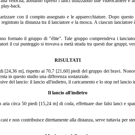
lta velocità, abbiamo ripreso i lanci utilizzando due videocamere e a
 play-back.
arizzare con il compito assegnato e le apparecchiature. Dopo questo p
registrato la distanza tra il lanciatore e la mosca. A ciascun lanciatore 
no formato il gruppo di "élite". Tale gruppo comprendeva i lanciator
tori il cui punteggio si trovava a metà strada tra questi due gruppi, ven
RISULTATI
 [24,36 m], rispetto ai 70,7 [21,60] piedi del gruppo dei bravi. Nonostant
esenta in questo studio una differenza sostanziale.
ive del lancio: il lancio all'indietro, il caricamento e lo stop nel lancio i
Il lancio all'indietro
 aria circa 50 piedi [15,24 m] di coda, effettuare due falsi lanci e spar
 cast e non contribuisce direttamente alla distanza, serve tuttavia per ste