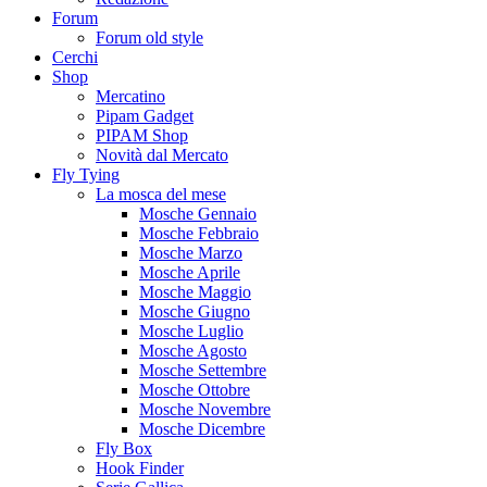
Forum
Forum old style
Cerchi
Shop
Mercatino
Pipam Gadget
PIPAM Shop
Novità dal Mercato
Fly Tying
La mosca del mese
Mosche Gennaio
Mosche Febbraio
Mosche Marzo
Mosche Aprile
Mosche Maggio
Mosche Giugno
Mosche Luglio
Mosche Agosto
Mosche Settembre
Mosche Ottobre
Mosche Novembre
Mosche Dicembre
Fly Box
Hook Finder