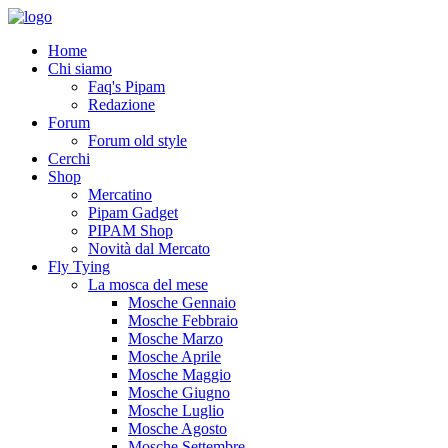
Home
Chi siamo
Faq's Pipam
Redazione
Forum
Forum old style
Cerchi
Shop
Mercatino
Pipam Gadget
PIPAM Shop
Novità dal Mercato
Fly Tying
La mosca del mese
Mosche Gennaio
Mosche Febbraio
Mosche Marzo
Mosche Aprile
Mosche Maggio
Mosche Giugno
Mosche Luglio
Mosche Agosto
Mosche Settembre