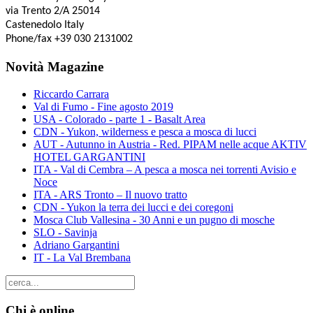
via Trento 2/A 25014
Castenedolo Italy
Phone/fax +39 030 2131002
Novità Magazine
Riccardo Carrara
Val di Fumo - Fine agosto 2019
USA - Colorado - parte 1 - Basalt Area
CDN - Yukon, wilderness e pesca a mosca di lucci
AUT - Autunno in Austria - Red. PIPAM nelle acque AKTIV
HOTEL GARGANTINI
ITA - Val di Cembra – A pesca a mosca nei torrenti Avisio e
Noce
ITA - ARS Tronto – Il nuovo tratto
CDN - Yukon la terra dei lucci e dei coregoni
Mosca Club Vallesina - 30 Anni e un pugno di mosche
SLO - Savinja
Adriano Gargantini
IT - La Val Brembana
Chi è online