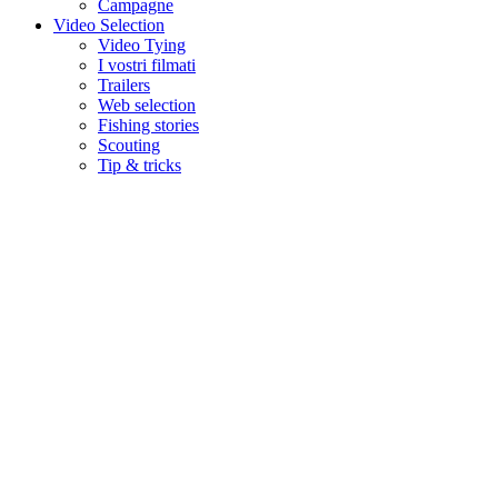
Campagne
Video Selection
Video Tying
I vostri filmati
Trailers
Web selection
Fishing stories
Scouting
Tip & tricks