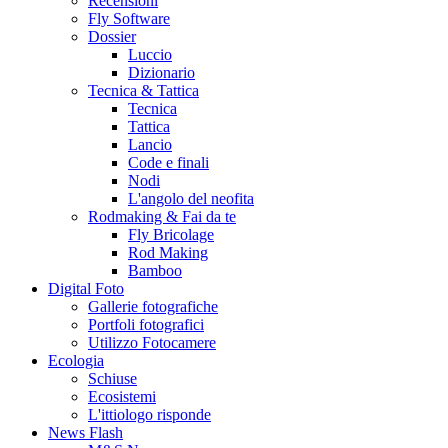
Recensioni
Fly Software
Dossier
Luccio
Dizionario
Tecnica & Tattica
Tecnica
Tattica
Lancio
Code e finali
Nodi
L'angolo del neofita
Rodmaking & Fai da te
Fly Bricolage
Rod Making
Bamboo
Digital Foto
Gallerie fotografiche
Portfoli fotografici
Utilizzo Fotocamere
Ecologia
Schiuse
Ecosistemi
L'ittiologo risponde
News Flash