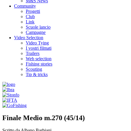
M&S News
Community
Progetti
Club
Link
Scuole lancio
Campagne
Video Selection
Video Tying
I vostri filmati
Trailers
Web selection
Fishing stories
Scouting
Tip & tricks
Finale Medio m.270 (45/14)
Scritto da Albano Barbiani.