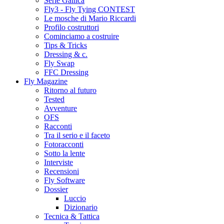
Serie Gallica
Fly3 - Fly Tying CONTEST
Le mosche di Mario Riccardi
Profilo costruttori
Cominciamo a costruire
Tips & Tricks
Dressing & c.
Fly Swap
FFC Dressing
Fly Magazine
Ritorno al futuro
Tested
Avventure
OFS
Racconti
Tra il serio e il faceto
Fotoracconti
Sotto la lente
Interviste
Recensioni
Fly Software
Dossier
Luccio
Dizionario
Tecnica & Tattica