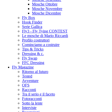
Mosche Ottobre
Mosche Novembre
Mosche Dicembre
Fly Box
Hook Finder
Serie Gallica
Fly3 - Fly Tying CONTEST
Le mosche di Mario Riccardi
Profilo costruttori
Cominciamo a costruire
Tips & Tricks
Dressing & c.
Fly Swap
FFC Dressing
Fly Magazine
Ritorno al futuro
Tested
Avventure
OFS
Racconti
Tra il serio e il faceto
Fotoracconti
Sotto la lente
Interviste