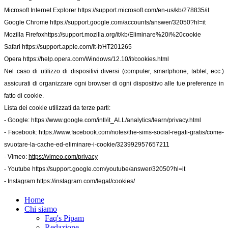
Microsoft Internet Explorer
https://support.microsoft.com/en-us/kb/278835/it
Google Chrome
https://support.google.com/accounts/answer/32050?hl=it
Mozilla Firefox
https://support.mozilla.org/it/kb/Eliminare%20i%20cookie
Safari
https://support.apple.com/it-it/HT201265
Opera
https://help.opera.com/Windows/12.10/it/cookies.html
Nel caso di utilizzo di dispositivi diversi (computer, smartphone, tablet, ecc.)
assicurati di organizzare ogni browser di ogni dispositivo alle tue preferenze in
fatto di cookie.
Lista dei cookie utilizzati da terze parti:
- Google:
https://www.google.com/intl/it_ALL/analytics/learn/privacy.html
- Facebook:
https://www.facebook.com/notes/the-sims-social-regali-gratis/come-
svuotare-la-cache-ed-eliminare-i-cookie/323992957657211
- Vimeo:
https://vimeo.com/privacy
- Youtube
https://support.google.com/youtube/answer/32050?hl=it
- Instagram
https://instagram.com/legal/cookies/
Home
Chi siamo
Faq's Pipam
Redazione