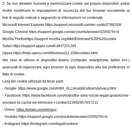
2. Se non desideri ricevere e memorizzare cookie sul proprio dispositivo potrai
inoltre modificare le impostazioni di sicurezza del tuo browser accedendo ai
link di seguito indicati e seguendo le informazioni ivi contenute:
Microsoft Internet Explorer
https://support.microsoft.com/en-us/kb/278835/it
Google Chrome
https://support.google.com/accounts/answer/32050?hl=it
Mozilla Firefox
https://support.mozilla.org/it/kb/Eliminare%20i%20cookie
Safari
https://support.apple.com/it-it/HT201265
Opera
https://help.opera.com/Windows/12.10/it/cookies.html
Nel caso di utilizzo di dispositivi diversi (computer, smartphone, tablet, ecc.)
assicurati di organizzare ogni browser di ogni dispositivo alle tue preferenze in
fatto di cookie.
Lista dei cookie utilizzati da terze parti:
- Google:
https://www.google.com/intl/it_ALL/analytics/learn/privacy.html
- Facebook:
https://www.facebook.com/notes/the-sims-social-regali-gratis/come-
svuotare-la-cache-ed-eliminare-i-cookie/323992957657211
- Vimeo:
https://vimeo.com/privacy
- Youtube
https://support.google.com/youtube/answer/32050?hl=it
- Instagram
https://instagram.com/legal/cookies/