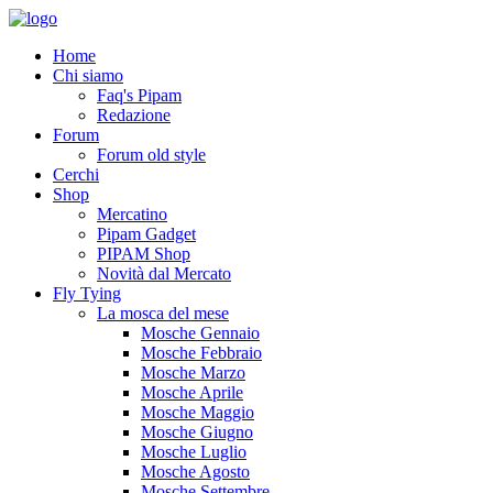
Home
Chi siamo
Faq's Pipam
Redazione
Forum
Forum old style
Cerchi
Shop
Mercatino
Pipam Gadget
PIPAM Shop
Novità dal Mercato
Fly Tying
La mosca del mese
Mosche Gennaio
Mosche Febbraio
Mosche Marzo
Mosche Aprile
Mosche Maggio
Mosche Giugno
Mosche Luglio
Mosche Agosto
Mosche Settembre