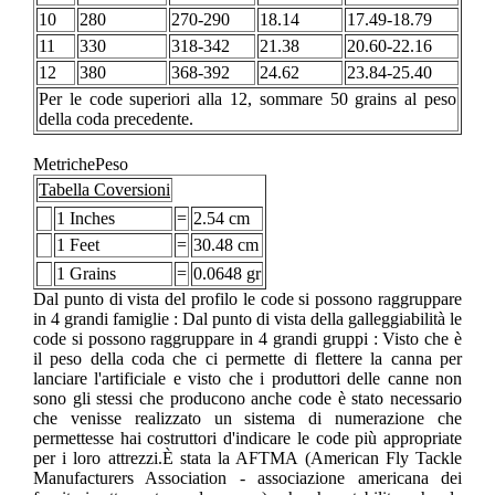
10
280
270-290
18.14
17.49-18.79
11
330
318-342
21.38
20.60-22.16
12
380
368-392
24.62
23.84-25.40
Per le code superiori alla 12, sommare 50 grains al peso
della coda precedente.
MetrichePeso
Tabella Coversioni
1 Inches
=
2.54 cm
1 Feet
=
30.48 cm
1 Grains
=
0.0648 gr
Dal punto di vista del profilo le code si possono raggruppare
in 4 grandi famiglie : Dal punto di vista della galleggiabilità le
code si possono raggruppare in 4 grandi gruppi : Visto che è
il peso della coda che ci permette di flettere la canna per
lanciare l'artificiale e visto che i produttori delle canne non
sono gli stessi che producono anche code è stato necessario
che venisse realizzato un sistema di numerazione che
permettesse hai costruttori d'indicare le code più appropriate
per i loro attrezzi.È stata la AFTMA (American Fly Tackle
Manufacturers Association - associazione americana dei