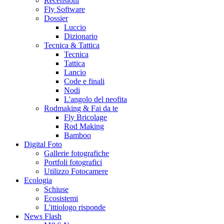
Recensioni
Fly Software
Dossier
Luccio
Dizionario
Tecnica & Tattica
Tecnica
Tattica
Lancio
Code e finali
Nodi
L'angolo del neofita
Rodmaking & Fai da te
Fly Bricolage
Rod Making
Bamboo
Digital Foto
Gallerie fotografiche
Portfoli fotografici
Utilizzo Fotocamere
Ecologia
Schiuse
Ecosistemi
L'ittiologo risponde
News Flash