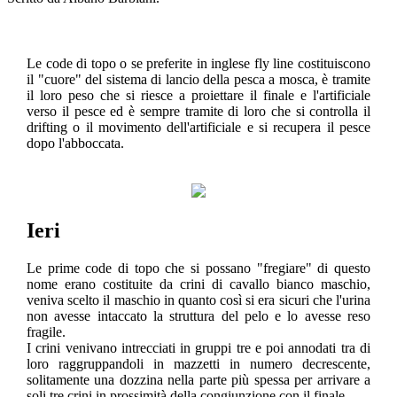
Le code di topo o se preferite in inglese fly line costituiscono
il "cuore" del sistema di lancio della pesca a mosca, è tramite
il loro peso che si riesce a proiettare il finale e l'artificiale
verso il pesce ed è sempre tramite di loro che si controlla il
drifting o il movimento dell'artificiale e si recupera il pesce
dopo l'abboccata.
Ieri
Le prime code di topo che si possano "fregiare" di questo
nome erano costituite da crini di cavallo bianco maschio,
veniva scelto il maschio in quanto così si era sicuri che l'urina
non avesse intaccato la struttura del pelo e lo avesse reso
fragile.
I crini venivano intrecciati in gruppi tre e poi annodati tra di
loro raggruppandoli in mazzetti in numero decrescente,
solitamente una dozzina nella parte più spessa per arrivare a
soli tre crini in prossimità della congiunzione con il finale.