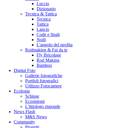
Luccio
Dizionario
Tecnica & Tattica
Tecnica
Tattica
Lancio
Code e finali
Nodi
L'angolo del neofita
Rodmaking & Fai da te
Fly Bricolage
Rod Making
Bamboo
Digital Foto
Gallerie fotografiche
Portfoli fotografici
Utilizzo Fotocamere
Ecologia
Schiuse
Ecosistemi
L'ittiologo risponde
News Flash
M&S News
Community
Progetti