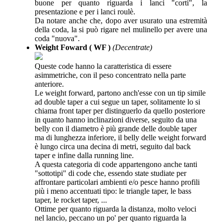
buone per quanto riguarda i lanci "corti", la
presentazione e per i lanci roulè.
Da notare anche che, dopo aver usurato una estremità
della coda, la si può rigare nel mulinello per avere una
coda "nuova".
Weight Foward ( WF )
(Decentrate)
Queste code hanno la caratteristica di essere
asimmetriche, con il peso concentrato nella parte
anteriore.
Le weight forward, partono anch'esse con un tip simile
ad double taper a cui segue un taper, solitamente lo si
chiama front taper per distinguerlo da quello posteriore
in quanto hanno inclinazioni diverse, seguito da una
belly con il diametro è più grande delle double taper
ma di lunghezza inferiore, il belly delle weight forward
è lungo circa una decina di metri, seguito dal back
taper e infine dalla running line.
A questa categoria di code appartengono anche tanti
"sottotipi" di code che, essendo state studiate per
affrontare particolari ambienti e/o pesce hanno profili
più i meno accentuati tipo: le triangle taper, le bass
taper, le rocket taper, ...
Ottime per quanto riguarda la distanza, molto veloci
nel lancio, peccano un po' per quanto riguarda la