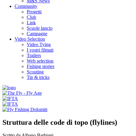
M&S News
Community
Progetti
Club
Link
Scuole lancio
Campagne
Video Selection
Video Tying
I vostri filmati
Trailers
Web selection
Fishing stories
Scouting
Tip & tricks
Struttura delle code di topo (flylines)
Scritto da Albano Barbiani.