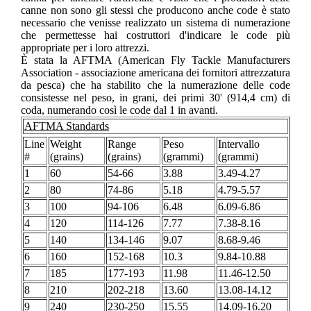
canne non sono gli stessi che producono anche code è stato
necessario che venisse realizzato un sistema di numerazione
che permettesse hai costruttori d'indicare le code più
appropriate per i loro attrezzi.
È stata la AFTMA (American Fly Tackle Manufacturers
Association - associazione americana dei fornitori attrezzatura
da pesca) che ha stabilito che la numerazione delle code
consistesse nel peso, in grani, dei primi 30' (914,4 cm) di
coda, numerando così le code dal 1 in avanti.
AFTMA Standards
Line
Weight
Range
Peso
Intervallo
#
(grains)
(grains)
(grammi)
(grammi)
1
60
54-66
3.88
3.49-4.27
2
80
74-86
5.18
4.79-5.57
3
100
94-106
6.48
6.09-6.86
4
120
114-126
7.77
7.38-8.16
5
140
134-146
9.07
8.68-9.46
6
160
152-168
10.3
9.84-10.88
7
185
177-193
11.98
11.46-12.50
8
210
202-218
13.60
13.08-14.12
9
240
230-250
15.55
14.09-16.20