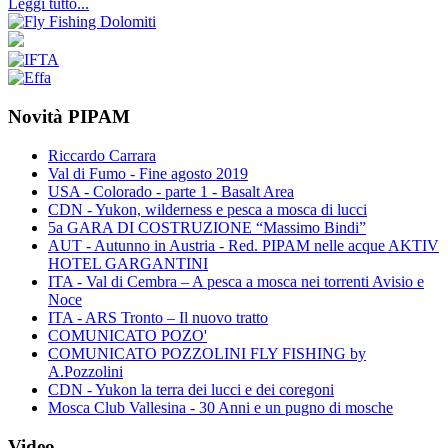
Leggi tutto...
Novità PIPAM
Riccardo Carrara
Val di Fumo - Fine agosto 2019
USA - Colorado - parte 1 - Basalt Area
CDN - Yukon, wilderness e pesca a mosca di lucci
5a GARA DI COSTRUZIONE “Massimo Bindi”
AUT - Autunno in Austria - Red. PIPAM nelle acque AKTIV
HOTEL GARGANTINI
ITA - Val di Cembra – A pesca a mosca nei torrenti Avisio e
Noce
ITA - ARS Tronto – Il nuovo tratto
COMUNICATO POZO'
COMUNICATO POZZOLINI FLY FISHING by
A.Pozzolini
CDN - Yukon la terra dei lucci e dei coregoni
Mosca Club Vallesina - 30 Anni e un pugno di mosche
Video