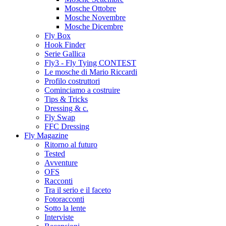
Mosche Ottobre
Mosche Novembre
Mosche Dicembre
Fly Box
Hook Finder
Serie Gallica
Fly3 - Fly Tying CONTEST
Le mosche di Mario Riccardi
Profilo costruttori
Cominciamo a costruire
Tips & Tricks
Dressing & c.
Fly Swap
FFC Dressing
Fly Magazine
Ritorno al futuro
Tested
Avventure
OFS
Racconti
Tra il serio e il faceto
Fotoracconti
Sotto la lente
Interviste