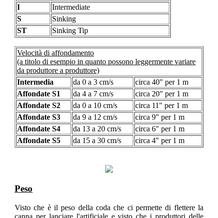
I
Intermediate
S
Sinking
ST
Sinking Tip
Velocità di affondamento
(a titolo di esempio in quanto possono leggermente variare
da produttore a produttore)
Intermedia
da 0 a 3 cm/s
circa 40" per 1 m
Affondate S1
da 4 a 7 cm/s
circa 20" per 1 m
Affondate S2
da 0 a 10 cm/s
circa 11" per 1 m
Affondate S3
da 9 a 12 cm/s
circa 9" per 1 m
Affondate S4
da 13 a 20 cm/s
circa 6" per 1 m
Affondate S5
da 15 a 30 cm/s
circa 4" per 1 m
Peso
Visto che è il peso della coda che ci permette di flettere la
canna per lanciare l'artificiale e visto che i produttori delle