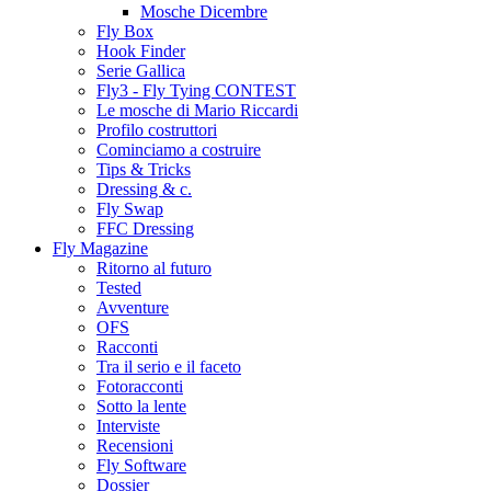
Mosche Dicembre
Fly Box
Hook Finder
Serie Gallica
Fly3 - Fly Tying CONTEST
Le mosche di Mario Riccardi
Profilo costruttori
Cominciamo a costruire
Tips & Tricks
Dressing & c.
Fly Swap
FFC Dressing
Fly Magazine
Ritorno al futuro
Tested
Avventure
OFS
Racconti
Tra il serio e il faceto
Fotoracconti
Sotto la lente
Interviste
Recensioni
Fly Software
Dossier