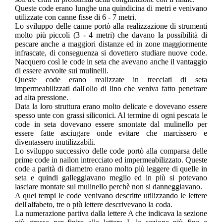
Queste code erano lunghe una quindicina di metri e venivano
utilizzate con canne fisse di 6 - 7 metri.
Lo sviluppo delle canne portò alla realizzazione di strumenti
molto più piccoli (3 - 4 metri) che davano la possibilità di
pescare anche a maggiori distanze ed in zone maggiormente
infrascate, di conseguenza si dovettero studiare nuove code.
Nacquero così le code in seta che avevano anche il vantaggio
di essere avvolte sui mulinelli.
Queste code erano realizzate in trecciati di seta
impermeabilizzati dall'olio di lino che veniva fatto penetrare
ad alta pressione.
Data la loro struttura erano molto delicate e dovevano essere
spesso unte con grassi siliconici. Al termine di ogni pescata le
code in seta dovevano essere smontate dal mulinello per
essere fatte asciugare onde evitare che marcissero e
diventassero inutilizzabili.
Lo sviluppo successivo delle code portò alla comparsa delle
prime code in nailon intrecciato ed impermeabilizzato. Queste
code a parità di diametro erano molto più leggere di quelle in
seta e quindi galleggiavano meglio ed in più si potevano
lasciare montate sul mulinello perchè non si danneggiavano.
A quei tempi le code venivano descritte utilizzando le lettere
dell'alfabeto, tre o più lettere descrivevano la coda.
La numerazione partiva dalla lettere A che indicava la sezione