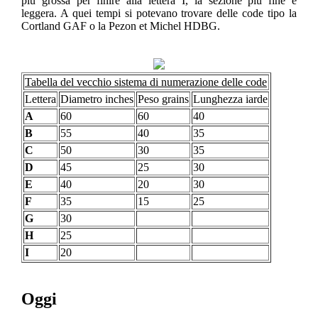
più grossa per finire alla lettera I, la sezione più fine e
leggera. A quei tempi si potevano trovare delle code tipo la
Cortland GAF o la Pezon et Michel HDBG.
Tabella del vecchio sistema di numerazione delle code
Lettera
Diametro inches
Peso grains
Lunghezza iarde
A
60
60
40
B
55
40
35
C
50
30
35
D
45
25
30
E
40
20
30
F
35
15
25
G
30
H
25
I
20
Oggi