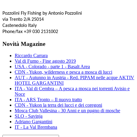
Pozzolini Fly Fishing
by Antonio Pozzolini
via Trento 2/A 25014
Castenedolo Italy
Phone/fax +39 030 2131002
Novità Magazine
Riccardo Carrara
Val di Fumo - Fine agosto 2019
USA - Colorado - parte 1 - Basalt Area
CDN - Yukon, wilderness e pesca a mosca di lucci
AUT - Autunno in Austria - Red. PIPAM nelle acque AKTIV
HOTEL GARGANTINI
ITA - Val di Cembra – A pesca a mosca nei torrenti Avisio e
Noce
ITA - ARS Tronto – Il nuovo tratto
CDN - Yukon la terra dei lucci e dei coregoni
Mosca Club Vallesina - 30 Anni e un pugno di mosche
SLO - Savinja
Adriano Gargantini
IT - La Val Brembana