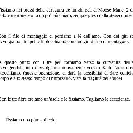
Fissiamo nei pressi della curvatura tre lunghi peli di Moose Mane, 2 d
colore marrone e uno un po’ più chiaro, sempre preso dalla stessa crinier
Con il filo di montaggio ci portiamo a ¾ dell’amo. Con dei giri str
avvolgiamo i tre peli e li blocchiamo con due giri di filo di montaggio.
A questo punto con i tre peli torniamo verso la curvatura dell
avvolgendoli, indi riavvolgiamo nuovamente verso i ¾ dell’amo dov
blocchiamo. (questa operazione, ci darà la possibilità di dare conicit
orpo e allo stesso tempo di rinforzarlo, vista la fragilità della’alce)
Con le tre fibre creiamo un’asola e le fissiamo. Tagliamo le eccedenze.
Fissiamo una piuma di cdc.