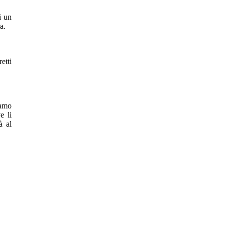
i un
a.
etti
’amo
e li
à al