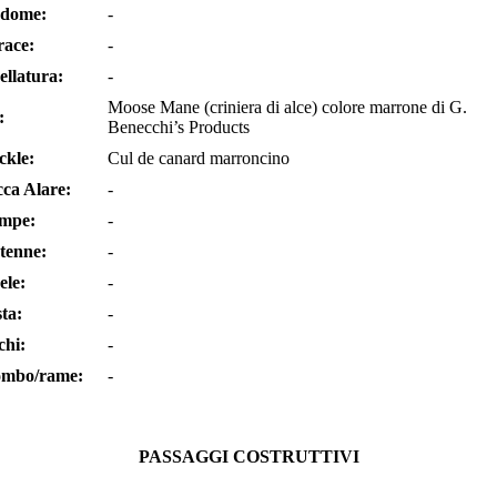
dome:
-
race:
-
ellatura:
-
Moose Mane (criniera di alce) colore marrone di G.
:
Benecchi’s Products
ckle:
Cul de canard marroncino
cca Alare:
-
mpe:
-
tenne:
-
ele:
-
ta:
-
chi:
-
ombo/rame:
-
PASSAGGI COSTRUTTIVI