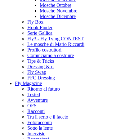
Mosche Ottobre
Mosche Novembre
Mosche Dicembre
Fly Box
Hook Finder
Serie Gallica
Fly3 - Fly Tying CONTEST
Le mosche di Mario Riccardi
Profilo costruttori
Cominciamo a costruire
Tips & Tricks
Dressing & c.
Fly Swap
FFC Dressing
Fly Magazine
Ritorno al futuro
Tested
Avventure
OFS
Racconti
Tra il serio e il faceto
Fotoracconti
Sotto la lente
Interviste