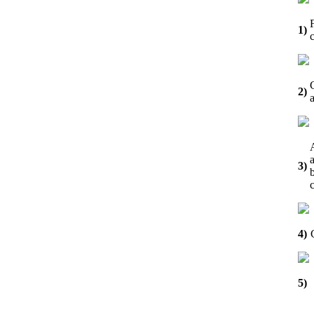
1)
2)
3)
c
4)
5)