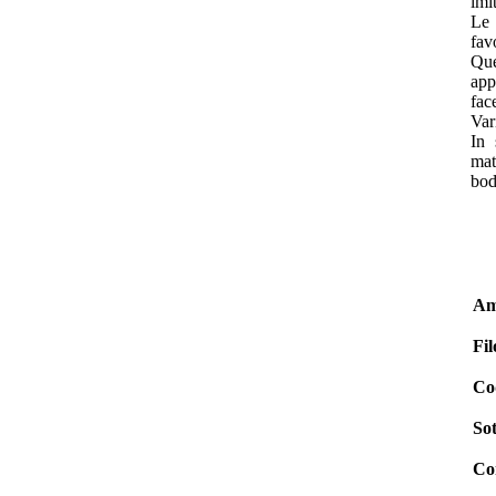
imi
Le 
fav
Que
app
fac
Var
In 
mat
bod
Am
Fil
Co
Sot
Co