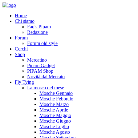
Home
Chi siamo
Faq's Pipam
Redazione
Forum
Forum old style
Cerchi
Shop
Mercatino
Pipam Gadget
PIPAM Shop
Novità dal Mercato
Fly Tying
La mosca del mese
Mosche Gennaio
Mosche Febbraio
Mosche Marzo
Mosche Aprile
Mosche Maggio
Mosche Giugno
Mosche Luglio
Mosche Agosto
Mosche Settembre