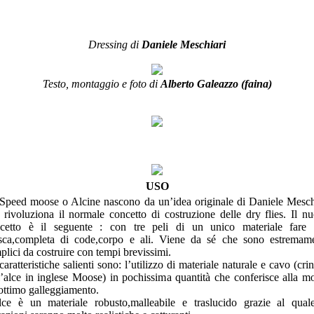
Dressing di
Daniele Meschiari
Testo, montaggio e foto di
Alberto Galeazzo (faina)
USO
Speed moose o Alcine nascono da un’idea originale di Daniele Mesch
 rivoluziona il normale concetto di costruzione delle dry flies. Il n
cetto è il seguente : con tre peli di un unico materiale fare
ca,completa di code,corpo e ali. Viene da sé che sono estremam
plici da costruire con tempi brevissimi.
caratteristiche salienti sono: l’utilizzo di materiale naturale e cavo (crin
l’alce in inglese Moose) in pochissima quantità che conferisce alla m
ottimo galleggiamento.
lce è un materiale robusto,malleabile e traslucido grazie al qual