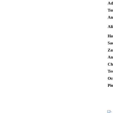
Ad
To
An
Ali
Ha
Sa
Za
An
Ch
Tes
Oc
Pi