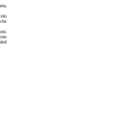
ria,
colo
 che
oni.
esto
nded