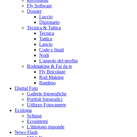
Recensioni
Fly Software
Dossier
Luccio
Dizionario
Tecnica & Tattica
Tecnica
Tattica
Lancio
Code e finali
Nodi
L'angolo del neofita
Rodmaking & Fai da te
Fly Bricolage
Rod Making
Bamboo
Digital Foto
Gallerie fotografiche
Portfoli fotografici
Utilizzo Fotocamere
Ecologia
Schiuse
Ecosistemi
L'ittiologo risponde
News Flash