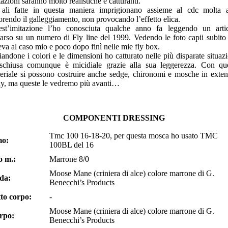
tazioni saranno molto realistiche e catturanti.
ali fatte in questa maniera imprigionano assieme al cdc molta a
orendo il galleggiamento, non provocando l’effetto elica.
st’imitazione l’ho conosciuta qualche anno fa leggendo un arti
arso su un numero di Fly line del 1999. Vedendo le foto capii subito
eva al caso mio e poco dopo finì nelle mie fly box.
iandone i colori e le dimensioni ho catturato nelle più disparate situazi
schiusa comunque è micidiale grazie alla sua leggerezza. Con qu
eriale si possono costruire anche sedge, chironomi e mosche in exte
y, ma queste le vedremo più avanti…
COMPONENTI DRESSING
Tmc 100 16-18-20, per questa mosca ho usato TMC
o:
100BL del 16
o m.:
Marrone 8/0
Moose Mane (criniera di alce) colore marrone di G.
da:
Benecchi’s Products
to corpo:
-
Moose Mane (criniera di alce) colore marrone di G.
rpo:
Benecchi’s Products