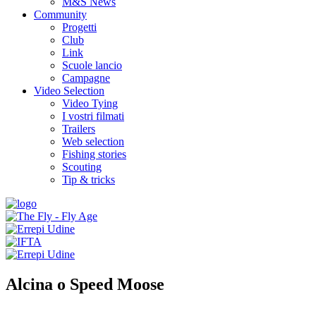
M&S News
Community
Progetti
Club
Link
Scuole lancio
Campagne
Video Selection
Video Tying
I vostri filmati
Trailers
Web selection
Fishing stories
Scouting
Tip & tricks
Alcina o Speed Moose