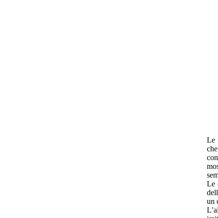
Le 
che
con
mos
sem
Le 
del
un 
L’a