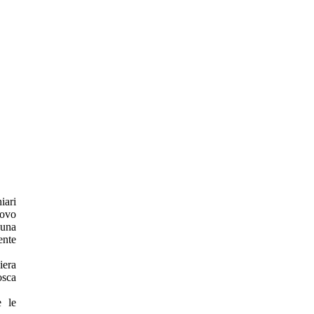
iari
uovo
 una
ente
iera
osca
e le