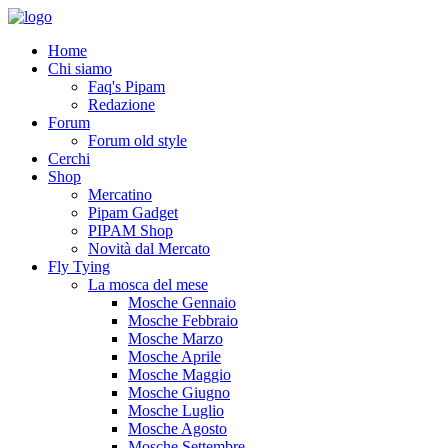
Home
Chi siamo
Faq's Pipam
Redazione
Forum
Forum old style
Cerchi
Shop
Mercatino
Pipam Gadget
PIPAM Shop
Novità dal Mercato
Fly Tying
La mosca del mese
Mosche Gennaio
Mosche Febbraio
Mosche Marzo
Mosche Aprile
Mosche Maggio
Mosche Giugno
Mosche Luglio
Mosche Agosto
Mosche Settembre