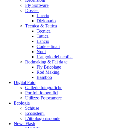
Recensioni
Fly Software
Dossier
Luccio
Dizionario
Tecnica & Tattica
Tecnica
Tattica
Lancio
Code e finali
Nodi
L'angolo del neofita
Rodmaking & Fai da te
Fly Bricolage
Rod Making
Bamboo
Digital Foto
Gallerie fotografiche
Portfoli fotografici
Utilizzo Fotocamere
Ecologia
Schiuse
Ecosistemi
L'ittiologo risponde
News Flash