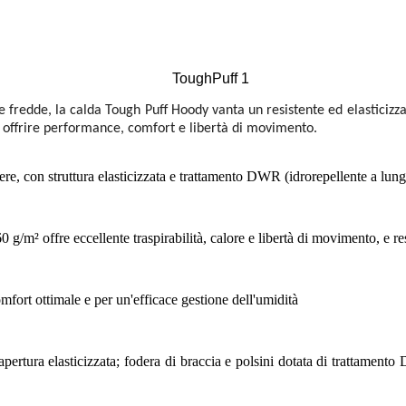
 fredde, la calda Tough Puff Hoody vanta un resistente ed elasticizzato 
er offrire performance, comfort e libertà di movimento.
tere, con struttura elasticizzata e trattamento DWR (idrorepellente a lun
g/m² offre eccellente traspirabilità, calore e libertà di movimento, e r
fort ottimale e per un'efficace gestione dell'umidità
e apertura elasticizzata; fodera di braccia e polsini dotata di trattame