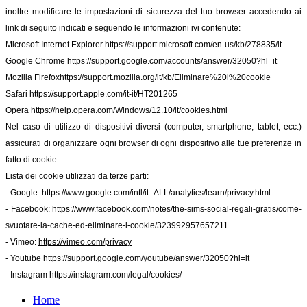
inoltre modificare le impostazioni di sicurezza del tuo browser accedendo ai
link di seguito indicati e seguendo le informazioni ivi contenute:
Microsoft Internet Explorer
https://support.microsoft.com/en-us/kb/278835/it
Google Chrome
https://support.google.com/accounts/answer/32050?hl=it
Mozilla Firefox
https://support.mozilla.org/it/kb/Eliminare%20i%20cookie
Safari
https://support.apple.com/it-it/HT201265
Opera
https://help.opera.com/Windows/12.10/it/cookies.html
Nel caso di utilizzo di dispositivi diversi (computer, smartphone, tablet, ecc.)
assicurati di organizzare ogni browser di ogni dispositivo alle tue preferenze in
fatto di cookie.
Lista dei cookie utilizzati da terze parti:
- Google:
https://www.google.com/intl/it_ALL/analytics/learn/privacy.html
- Facebook:
https://www.facebook.com/notes/the-sims-social-regali-gratis/come-
svuotare-la-cache-ed-eliminare-i-cookie/323992957657211
- Vimeo:
https://vimeo.com/privacy
- Youtube
https://support.google.com/youtube/answer/32050?hl=it
- Instagram
https://instagram.com/legal/cookies/
Home