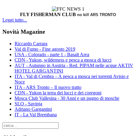
FLY FISHERMAN CLUB
no kill ARS TRONTO
Leggi tutto...
Novità Magazine
Riccardo Carrara
Val di Fumo - Fine agosto 2019
USA - Colorado - parte 1 - Basalt Area
CDN - Yukon, wilderness e pesca a mosca di lucci
AUT - Autunno in Austria - Red. PIPAM nelle acque AKTIV
HOTEL GARGANTINI
ITA - Val di Cembra – A pesca a mosca nei torrenti Avisio e
Noce
ITA - ARS Tronto – Il nuovo tratto
CDN - Yukon la terra dei lucci e dei coregoni
Mosca Club Vallesina - 30 Anni e un pugno di mosche
SLO - Savinja
Adriano Gargantini
IT - La Val Brembana