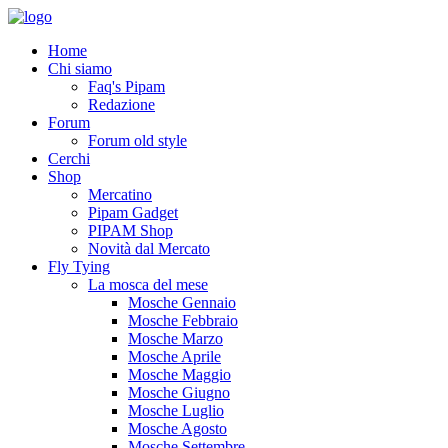
Home
Chi siamo
Faq's Pipam
Redazione
Forum
Forum old style
Cerchi
Shop
Mercatino
Pipam Gadget
PIPAM Shop
Novità dal Mercato
Fly Tying
La mosca del mese
Mosche Gennaio
Mosche Febbraio
Mosche Marzo
Mosche Aprile
Mosche Maggio
Mosche Giugno
Mosche Luglio
Mosche Agosto
Mosche Settembre