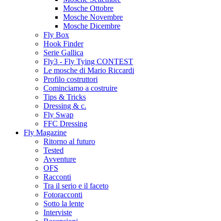
Mosche Ottobre
Mosche Novembre
Mosche Dicembre
Fly Box
Hook Finder
Serie Gallica
Fly3 - Fly Tying CONTEST
Le mosche di Mario Riccardi
Profilo costruttori
Cominciamo a costruire
Tips & Tricks
Dressing & c.
Fly Swap
FFC Dressing
Fly Magazine
Ritorno al futuro
Tested
Avventure
OFS
Racconti
Tra il serio e il faceto
Fotoracconti
Sotto la lente
Interviste