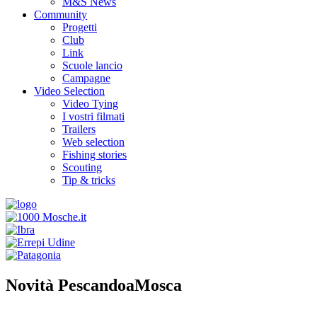
M&S News
Community
Progetti
Club
Link
Scuole lancio
Campagne
Video Selection
Video Tying
I vostri filmati
Trailers
Web selection
Fishing stories
Scouting
Tip & tricks
Novità PescandoaMosca