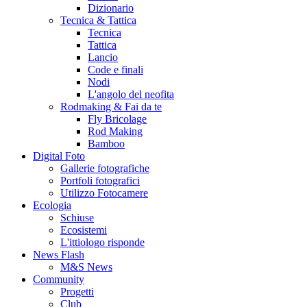
Dizionario
Tecnica & Tattica
Tecnica
Tattica
Lancio
Code e finali
Nodi
L'angolo del neofita
Rodmaking & Fai da te
Fly Bricolage
Rod Making
Bamboo
Digital Foto
Gallerie fotografiche
Portfoli fotografici
Utilizzo Fotocamere
Ecologia
Schiuse
Ecosistemi
L'ittiologo risponde
News Flash
M&S News
Community
Progetti
Club