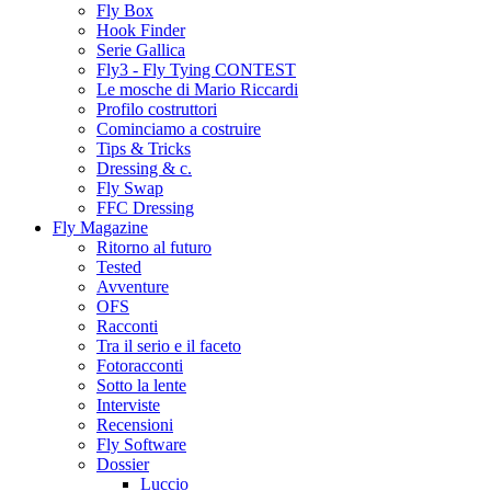
Fly Box
Hook Finder
Serie Gallica
Fly3 - Fly Tying CONTEST
Le mosche di Mario Riccardi
Profilo costruttori
Cominciamo a costruire
Tips & Tricks
Dressing & c.
Fly Swap
FFC Dressing
Fly Magazine
Ritorno al futuro
Tested
Avventure
OFS
Racconti
Tra il serio e il faceto
Fotoracconti
Sotto la lente
Interviste
Recensioni
Fly Software
Dossier
Luccio