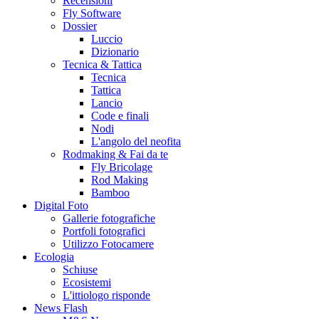
Recensioni
Fly Software
Dossier
Luccio
Dizionario
Tecnica & Tattica
Tecnica
Tattica
Lancio
Code e finali
Nodi
L'angolo del neofita
Rodmaking & Fai da te
Fly Bricolage
Rod Making
Bamboo
Digital Foto
Gallerie fotografiche
Portfoli fotografici
Utilizzo Fotocamere
Ecologia
Schiuse
Ecosistemi
L'ittiologo risponde
News Flash