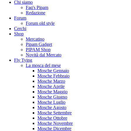
Chi siamo
Faq's Pipam
Redazione
Forum
Forum old style
Cerchi
Shop
Mercatino
Pipam Gadget
PIPAM Shop
Novità dal Mercato
Fly Tying
La mosca del mese
Mosche Gennaio
Mosche Febbraio
Mosche Marzo
Mosche Aprile
Mosche Maggio
Mosche Giugno
Mosche Luglio
Mosche Agosto
Mosche Settembre
Mosche Ottobre
Mosche Novembre
Mosche Dicembre