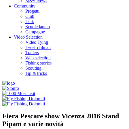
M&S News
Community
Progetti
Club
Link
Scuole lancio
Campagne
Video Selection
Video Tying
I vostri filmati
Trailers
Web selection
Fishing stories
Scouting
Tip & tricks
Fiera Pescare show Vicenza 2016 Stand
Pipam e varie novità