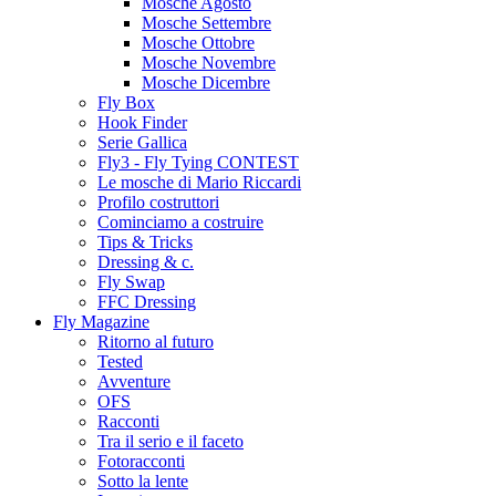
Mosche Agosto
Mosche Settembre
Mosche Ottobre
Mosche Novembre
Mosche Dicembre
Fly Box
Hook Finder
Serie Gallica
Fly3 - Fly Tying CONTEST
Le mosche di Mario Riccardi
Profilo costruttori
Cominciamo a costruire
Tips & Tricks
Dressing & c.
Fly Swap
FFC Dressing
Fly Magazine
Ritorno al futuro
Tested
Avventure
OFS
Racconti
Tra il serio e il faceto
Fotoracconti
Sotto la lente