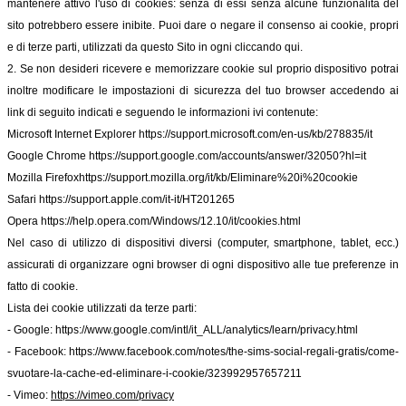
mantenere attivo l'uso di cookies: senza di essi senza alcune funzionalità del
sito potrebbero essere inibite. Puoi dare o negare il consenso ai cookie, propri
e di terze parti, utilizzati da questo Sito in ogni cliccando qui.
2. Se non desideri ricevere e memorizzare cookie sul proprio dispositivo potrai
inoltre modificare le impostazioni di sicurezza del tuo browser accedendo ai
link di seguito indicati e seguendo le informazioni ivi contenute:
Microsoft Internet Explorer
https://support.microsoft.com/en-us/kb/278835/it
Google Chrome
https://support.google.com/accounts/answer/32050?hl=it
Mozilla Firefox
https://support.mozilla.org/it/kb/Eliminare%20i%20cookie
Safari
https://support.apple.com/it-it/HT201265
Opera
https://help.opera.com/Windows/12.10/it/cookies.html
Nel caso di utilizzo di dispositivi diversi (computer, smartphone, tablet, ecc.)
assicurati di organizzare ogni browser di ogni dispositivo alle tue preferenze in
fatto di cookie.
Lista dei cookie utilizzati da terze parti:
- Google:
https://www.google.com/intl/it_ALL/analytics/learn/privacy.html
- Facebook:
https://www.facebook.com/notes/the-sims-social-regali-gratis/come-
svuotare-la-cache-ed-eliminare-i-cookie/323992957657211
- Vimeo:
https://vimeo.com/privacy