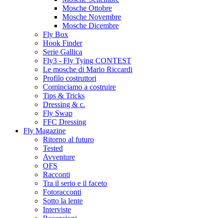
Mosche Ottobre
Mosche Novembre
Mosche Dicembre
Fly Box
Hook Finder
Serie Gallica
Fly3 - Fly Tying CONTEST
Le mosche di Mario Riccardi
Profilo costruttori
Cominciamo a costruire
Tips & Tricks
Dressing & c.
Fly Swap
FFC Dressing
Fly Magazine
Ritorno al futuro
Tested
Avventure
OFS
Racconti
Tra il serio e il faceto
Fotoracconti
Sotto la lente
Interviste