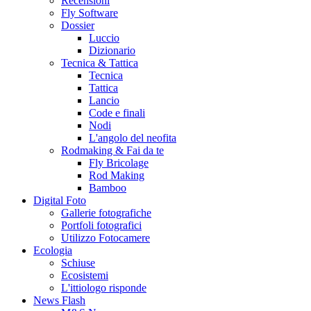
Recensioni
Fly Software
Dossier
Luccio
Dizionario
Tecnica & Tattica
Tecnica
Tattica
Lancio
Code e finali
Nodi
L'angolo del neofita
Rodmaking & Fai da te
Fly Bricolage
Rod Making
Bamboo
Digital Foto
Gallerie fotografiche
Portfoli fotografici
Utilizzo Fotocamere
Ecologia
Schiuse
Ecosistemi
L'ittiologo risponde
News Flash