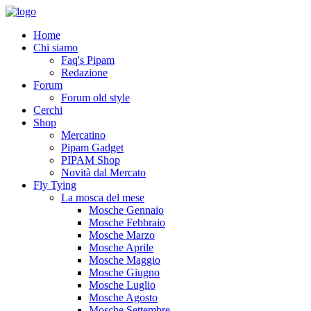
Home
Chi siamo
Faq's Pipam
Redazione
Forum
Forum old style
Cerchi
Shop
Mercatino
Pipam Gadget
PIPAM Shop
Novità dal Mercato
Fly Tying
La mosca del mese
Mosche Gennaio
Mosche Febbraio
Mosche Marzo
Mosche Aprile
Mosche Maggio
Mosche Giugno
Mosche Luglio
Mosche Agosto
Mosche Settembre