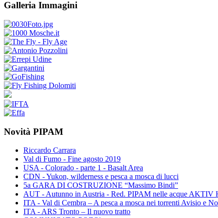
Galleria Immagini
Novità PIPAM
Riccardo Carrara
Val di Fumo - Fine agosto 2019
USA - Colorado - parte 1 - Basalt Area
CDN - Yukon, wilderness e pesca a mosca di lucci
5a GARA DI COSTRUZIONE “Massimo Bindi”
AUT - Autunno in Austria - Red. PIPAM nelle acque A
ITA - Val di Cembra – A pesca a mosca nei torrenti Avisio e N
ITA - ARS Tronto – Il nuovo tratto