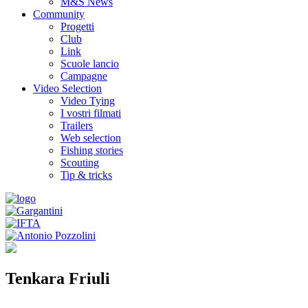
M&S News
Community
Progetti
Club
Link
Scuole lancio
Campagne
Video Selection
Video Tying
I vostri filmati
Trailers
Web selection
Fishing stories
Scouting
Tip & tricks
Tenkara Friuli