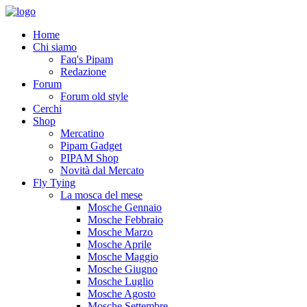
Home
Chi siamo
Faq's Pipam
Redazione
Forum
Forum old style
Cerchi
Shop
Mercatino
Pipam Gadget
PIPAM Shop
Novità dal Mercato
Fly Tying
La mosca del mese
Mosche Gennaio
Mosche Febbraio
Mosche Marzo
Mosche Aprile
Mosche Maggio
Mosche Giugno
Mosche Luglio
Mosche Agosto
Mosche Settembre