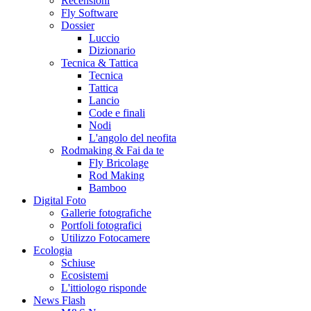
Recensioni
Fly Software
Dossier
Luccio
Dizionario
Tecnica & Tattica
Tecnica
Tattica
Lancio
Code e finali
Nodi
L'angolo del neofita
Rodmaking & Fai da te
Fly Bricolage
Rod Making
Bamboo
Digital Foto
Gallerie fotografiche
Portfoli fotografici
Utilizzo Fotocamere
Ecologia
Schiuse
Ecosistemi
L'ittiologo risponde
News Flash