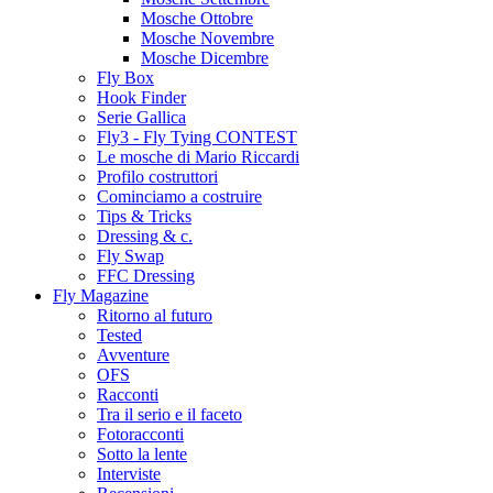
Mosche Ottobre
Mosche Novembre
Mosche Dicembre
Fly Box
Hook Finder
Serie Gallica
Fly3 - Fly Tying CONTEST
Le mosche di Mario Riccardi
Profilo costruttori
Cominciamo a costruire
Tips & Tricks
Dressing & c.
Fly Swap
FFC Dressing
Fly Magazine
Ritorno al futuro
Tested
Avventure
OFS
Racconti
Tra il serio e il faceto
Fotoracconti
Sotto la lente
Interviste