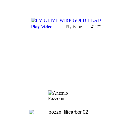
Play Video
Fly tying
4'27"