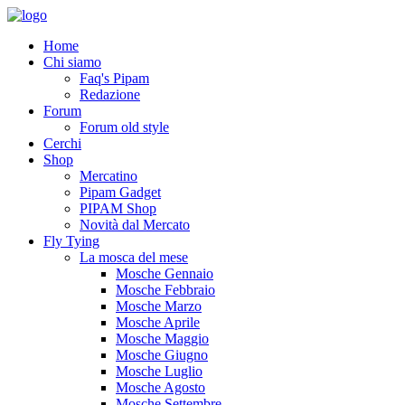
Home
Chi siamo
Faq's Pipam
Redazione
Forum
Forum old style
Cerchi
Shop
Mercatino
Pipam Gadget
PIPAM Shop
Novità dal Mercato
Fly Tying
La mosca del mese
Mosche Gennaio
Mosche Febbraio
Mosche Marzo
Mosche Aprile
Mosche Maggio
Mosche Giugno
Mosche Luglio
Mosche Agosto
Mosche Settembre