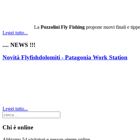
La
Pozzolini Fly Fishing
propone nuovi finali e tippet
Leggi tutto...
.... NEWS !!!
Novità Flyfishdolomiti - Patagonia Work Station
Leggi tutto...
Chi è online
Abbiamo 54 visitatori e nessun utente online