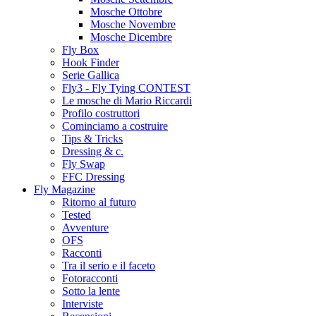
Mosche Ottobre
Mosche Novembre
Mosche Dicembre
Fly Box
Hook Finder
Serie Gallica
Fly3 - Fly Tying CONTEST
Le mosche di Mario Riccardi
Profilo costruttori
Cominciamo a costruire
Tips & Tricks
Dressing & c.
Fly Swap
FFC Dressing
Fly Magazine
Ritorno al futuro
Tested
Avventure
OFS
Racconti
Tra il serio e il faceto
Fotoracconti
Sotto la lente
Interviste