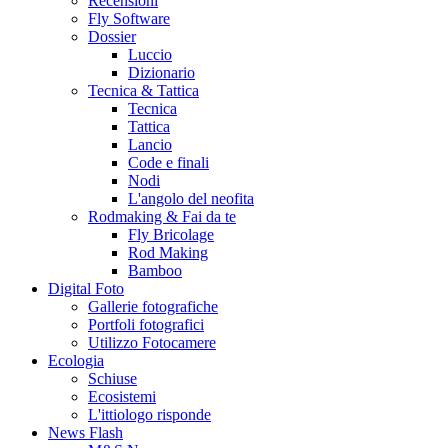
Recensioni
Fly Software
Dossier
Luccio
Dizionario
Tecnica & Tattica
Tecnica
Tattica
Lancio
Code e finali
Nodi
L'angolo del neofita
Rodmaking & Fai da te
Fly Bricolage
Rod Making
Bamboo
Digital Foto
Gallerie fotografiche
Portfoli fotografici
Utilizzo Fotocamere
Ecologia
Schiuse
Ecosistemi
L'ittiologo risponde
News Flash