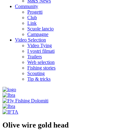
M&S News
Community
Progetti
Club
Link
Scuole lancio
Campagne
Video Selection
Video Tying
I vostri filmati
Trailers
Web selection
Fishing stories
Scouting
Tip & tricks
Olive wire gold head