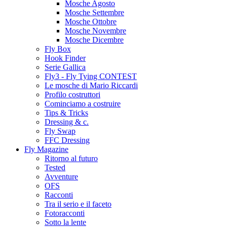
Mosche Agosto
Mosche Settembre
Mosche Ottobre
Mosche Novembre
Mosche Dicembre
Fly Box
Hook Finder
Serie Gallica
Fly3 - Fly Tying CONTEST
Le mosche di Mario Riccardi
Profilo costruttori
Cominciamo a costruire
Tips & Tricks
Dressing & c.
Fly Swap
FFC Dressing
Fly Magazine
Ritorno al futuro
Tested
Avventure
OFS
Racconti
Tra il serio e il faceto
Fotoracconti
Sotto la lente