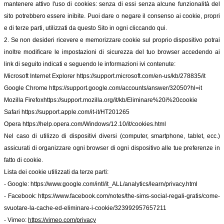
mantenere attivo l'uso di cookies: senza di essi senza alcune funzionalità del
sito potrebbero essere inibite. Puoi dare o negare il consenso ai cookie, propri
e di terze parti, utilizzati da questo Sito in ogni cliccando qui.
2. Se non desideri ricevere e memorizzare cookie sul proprio dispositivo potrai
inoltre modificare le impostazioni di sicurezza del tuo browser accedendo ai
link di seguito indicati e seguendo le informazioni ivi contenute:
Microsoft Internet Explorer
https://support.microsoft.com/en-us/kb/278835/it
Google Chrome
https://support.google.com/accounts/answer/32050?hl=it
Mozilla Firefox
https://support.mozilla.org/it/kb/Eliminare%20i%20cookie
Safari
https://support.apple.com/it-it/HT201265
Opera
https://help.opera.com/Windows/12.10/it/cookies.html
Nel caso di utilizzo di dispositivi diversi (computer, smartphone, tablet, ecc.)
assicurati di organizzare ogni browser di ogni dispositivo alle tue preferenze in
fatto di cookie.
Lista dei cookie utilizzati da terze parti:
- Google:
https://www.google.com/intl/it_ALL/analytics/learn/privacy.html
- Facebook:
https://www.facebook.com/notes/the-sims-social-regali-gratis/come-
svuotare-la-cache-ed-eliminare-i-cookie/323992957657211
- Vimeo:
https://vimeo.com/privacy