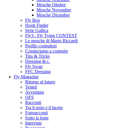
Mosche Ottobre
Mosche Novembre
Mosche Dicembre
Fly Box
Hook Finder
Serie Gallica
Fly3 - Fly Tying CONTEST
Le mosche di Mario Riccardi
Profilo costruttori
Cominciamo a costruire
Tips & Tricks
Dressing & c.
Fly Swap
FFC Dressing
Fly Magazine
Ritorno al futuro
Tested
Avventure
OFS
Racconti
Tra il serio e il faceto
Fotoracconti
Sotto la lente
Interviste