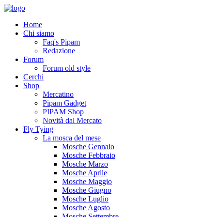
Home
Chi siamo
Faq's Pipam
Redazione
Forum
Forum old style
Cerchi
Shop
Mercatino
Pipam Gadget
PIPAM Shop
Novità dal Mercato
Fly Tying
La mosca del mese
Mosche Gennaio
Mosche Febbraio
Mosche Marzo
Mosche Aprile
Mosche Maggio
Mosche Giugno
Mosche Luglio
Mosche Agosto
Mosche Settembre