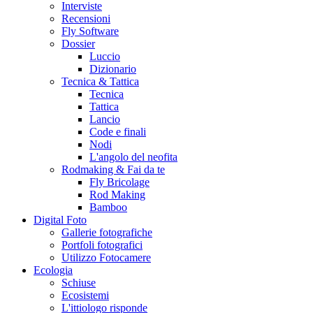
Interviste
Recensioni
Fly Software
Dossier
Luccio
Dizionario
Tecnica & Tattica
Tecnica
Tattica
Lancio
Code e finali
Nodi
L'angolo del neofita
Rodmaking & Fai da te
Fly Bricolage
Rod Making
Bamboo
Digital Foto
Gallerie fotografiche
Portfoli fotografici
Utilizzo Fotocamere
Ecologia
Schiuse
Ecosistemi
L'ittiologo risponde