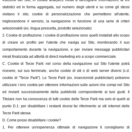
fruizione del Sito; in cookie analytics mirati a raccogliere informazioni, ai fini
statistici ed in forma aggregata, sul numero degli utenti e su come gli stessi
visitano il sito; cookie di personalizzazione che permettono all'utente,
migliorandone il servizio, la navigazione in funzione di una serie di criteri
selezionabili (es. lingua prescelta, prodotto selezionato)
2. Cookie di profilazione: i cookie di profilazione sono quelli installati allo scopo
di creare un profilo per l'utente che naviga sul Sito, monitorando il suo
comportamento durante la navigazione, e per inviare messaggi pubblicitari
mirati finalizzata ad attività di direct marketing e/o a scopo commerciale.
C. Cookie di Terze Parti: nel corso della navigazione sul Sito l'utente potrà
ricevere, sul suo terminale, anche cookie di siti o di web server diversi (c.d.
cookie di "Terze Parti"). Le Terze Parti (es. inserzionisti pubblicitari) potranno
utilizzare i loro cookie per ottenere informazioni sulle azioni che compi nel Sito
ed inviarti successivamente della pubblicità corrispondente ai tuoi gusti. Il
Titolare non ha conoscenza di tutti cookie delle Terze Parti ma solo di quelli al
punto D.1: per disabilitare i restanti dovrai far riferimento ai siti internet delle
Terze Parti stesse.
D. Come posso disabilitare i cookie?
1. Per ottenere un'esperienza ottimale di navigazione ti consigliamo di