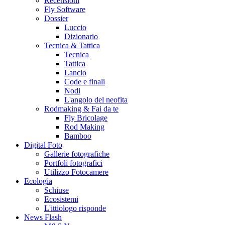
Recensioni
Fly Software
Dossier
Luccio
Dizionario
Tecnica & Tattica
Tecnica
Tattica
Lancio
Code e finali
Nodi
L'angolo del neofita
Rodmaking & Fai da te
Fly Bricolage
Rod Making
Bamboo
Digital Foto
Gallerie fotografiche
Portfoli fotografici
Utilizzo Fotocamere
Ecologia
Schiuse
Ecosistemi
L'ittiologo risponde
News Flash