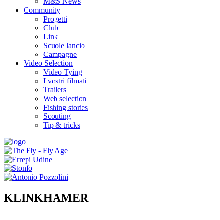
M&S News
Community
Progetti
Club
Link
Scuole lancio
Campagne
Video Selection
Video Tying
I vostri filmati
Trailers
Web selection
Fishing stories
Scouting
Tip & tricks
KLINKHAMER