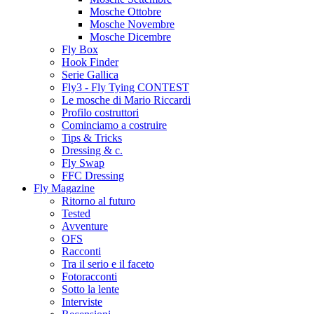
Mosche Ottobre
Mosche Novembre
Mosche Dicembre
Fly Box
Hook Finder
Serie Gallica
Fly3 - Fly Tying CONTEST
Le mosche di Mario Riccardi
Profilo costruttori
Cominciamo a costruire
Tips & Tricks
Dressing & c.
Fly Swap
FFC Dressing
Fly Magazine
Ritorno al futuro
Tested
Avventure
OFS
Racconti
Tra il serio e il faceto
Fotoracconti
Sotto la lente
Interviste