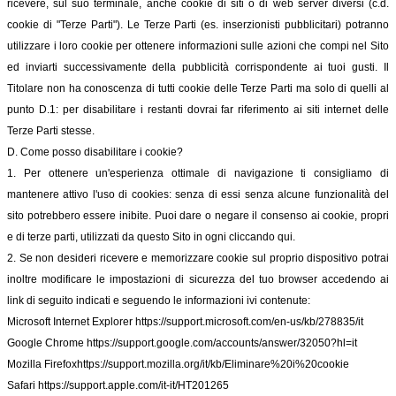
ricevere, sul suo terminale, anche cookie di siti o di web server diversi (c.d.
cookie di "Terze Parti"). Le Terze Parti (es. inserzionisti pubblicitari) potranno
utilizzare i loro cookie per ottenere informazioni sulle azioni che compi nel Sito
ed inviarti successivamente della pubblicità corrispondente ai tuoi gusti. Il
Titolare non ha conoscenza di tutti cookie delle Terze Parti ma solo di quelli al
punto D.1: per disabilitare i restanti dovrai far riferimento ai siti internet delle
Terze Parti stesse.
D. Come posso disabilitare i cookie?
1. Per ottenere un'esperienza ottimale di navigazione ti consigliamo di
mantenere attivo l'uso di cookies: senza di essi senza alcune funzionalità del
sito potrebbero essere inibite. Puoi dare o negare il consenso ai cookie, propri
e di terze parti, utilizzati da questo Sito in ogni cliccando qui.
2. Se non desideri ricevere e memorizzare cookie sul proprio dispositivo potrai
inoltre modificare le impostazioni di sicurezza del tuo browser accedendo ai
link di seguito indicati e seguendo le informazioni ivi contenute:
Microsoft Internet Explorer
https://support.microsoft.com/en-us/kb/278835/it
Google Chrome
https://support.google.com/accounts/answer/32050?hl=it
Mozilla Firefox
https://support.mozilla.org/it/kb/Eliminare%20i%20cookie
Safari
https://support.apple.com/it-it/HT201265