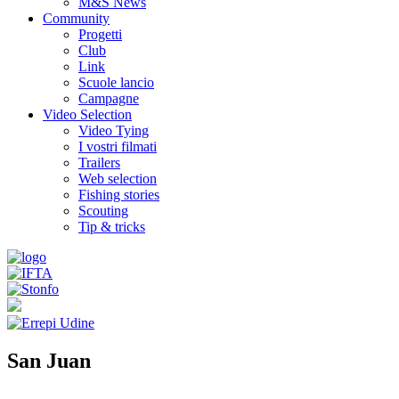
M&S News
Community
Progetti
Club
Link
Scuole lancio
Campagne
Video Selection
Video Tying
I vostri filmati
Trailers
Web selection
Fishing stories
Scouting
Tip & tricks
San Juan