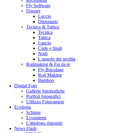
Recensioni
Fly Software
Dossier
Luccio
Dizionario
Tecnica & Tattica
Tecnica
Tattica
Lancio
Code e finali
Nodi
L'angolo del neofita
Rodmaking & Fai da te
Fly Bricolage
Rod Making
Bamboo
Digital Foto
Gallerie fotografiche
Portfoli fotografici
Utilizzo Fotocamere
Ecologia
Schiuse
Ecosistemi
L'ittiologo risponde
News Flash