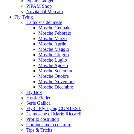
Pipam Gadget
PIPAM Shop
Novità dal Mercato
Fly Tying
La mosca del mese
Mosche Gennaio
Mosche Febbraio
Mosche Marzo
Mosche Aprile
Mosche Maggio
Mosche Giugno
Mosche Luglio
Mosche Agosto
Mosche Settembre
Mosche Ottobre
Mosche Novembre
Mosche Dicembre
Fly Box
Hook Finder
Serie Gallica
Fly3 - Fly Tying CONTEST
Le mosche di Mario Riccardi
Profilo costruttori
Cominciamo a costruire
Tips & Tricks