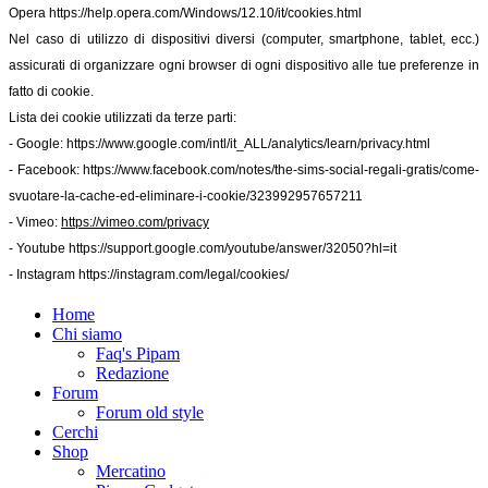
Opera
https://help.opera.com/Windows/12.10/it/cookies.html
Nel caso di utilizzo di dispositivi diversi (computer, smartphone, tablet, ecc.)
assicurati di organizzare ogni browser di ogni dispositivo alle tue preferenze in
fatto di cookie.
Lista dei cookie utilizzati da terze parti:
- Google:
https://www.google.com/intl/it_ALL/analytics/learn/privacy.html
- Facebook:
https://www.facebook.com/notes/the-sims-social-regali-gratis/come-
svuotare-la-cache-ed-eliminare-i-cookie/323992957657211
- Vimeo:
https://vimeo.com/privacy
- Youtube
https://support.google.com/youtube/answer/32050?hl=it
- Instagram
https://instagram.com/legal/cookies/
Home
Chi siamo
Faq's Pipam
Redazione
Forum
Forum old style
Cerchi
Shop
Mercatino