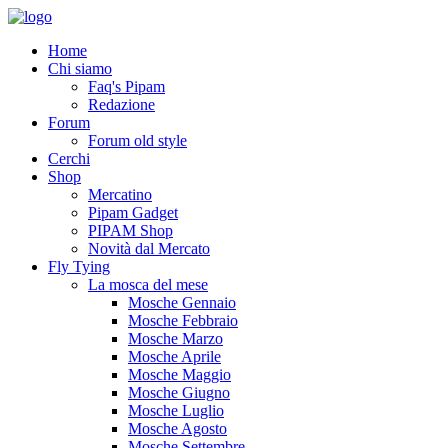
Home
Chi siamo
Faq's Pipam
Redazione
Forum
Forum old style
Cerchi
Shop
Mercatino
Pipam Gadget
PIPAM Shop
Novità dal Mercato
Fly Tying
La mosca del mese
Mosche Gennaio
Mosche Febbraio
Mosche Marzo
Mosche Aprile
Mosche Maggio
Mosche Giugno
Mosche Luglio
Mosche Agosto
Mosche Settembre