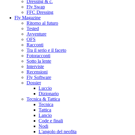
Dressing & c.
Fly Swap
FFC Dressing
Fly Magazine
Ritorno al futuro
Tested
Avventure
OFS
Racconti
Tra il serio e il faceto
Fotoracconti
Sotto la lente
Interviste
Recensioni
Fly Software
Dossier
Luccio
Dizionario
Tecnica & Tattica
Tecnica
Tattica
Lancio
Code e finali
Nodi
L'angolo del neofita