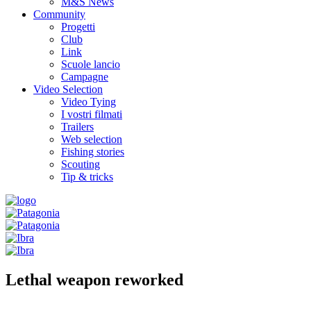
M&S News
Community
Progetti
Club
Link
Scuole lancio
Campagne
Video Selection
Video Tying
I vostri filmati
Trailers
Web selection
Fishing stories
Scouting
Tip & tricks
Lethal weapon reworked