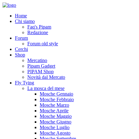
Home
Chi siamo
Faq's Pipam
Redazione
Forum
Forum old style
Cerchi
Shop
Mercatino
Pipam Gadget
PIPAM Shop
Novità dal Mercato
Fly Tying
La mosca del mese
Mosche Gennaio
Mosche Febbraio
Mosche Marzo
Mosche Aprile
Mosche Maggio
Mosche Giugno
Mosche Luglio
Mosche Agosto
Mosche Settembre