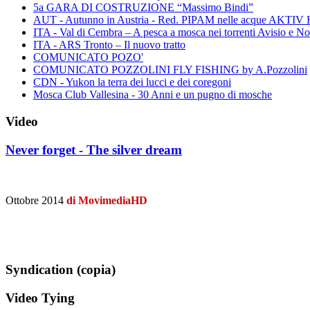
5a GARA DI COSTRUZIONE “Massimo Bindi”
AUT - Autunno in Austria - Red. PIPAM nelle acque A
ITA - Val di Cembra – A pesca a mosca nei torrenti Avisio e N
ITA - ARS Tronto – Il nuovo tratto
COMUNICATO POZO'
COMUNICATO POZZOLINI FLY FISHING by A.Pozzolini
CDN - Yukon la terra dei lucci e dei coregoni
Mosca Club Vallesina - 30 Anni e un pugno di mosche
Video
Never forget - The silver dream
Ottobre 2014
di MovimediaHD
Syndication (copia)
Video Tying