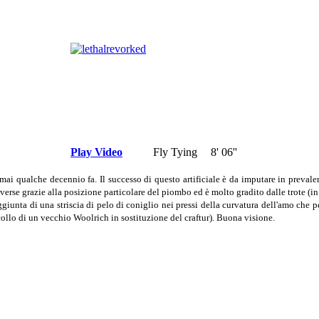
Play Video
Fly Tying
8' 06''
i qualche decennio fa. Il successo di questo artificiale è da imputare in prevalen
verse grazie alla posizione particolare del piombo ed è molto gradito dalle trote (i
iunta di una striscia di pelo di coniglio nei pressi della curvatura dell'amo che p
 collo di un vecchio Woolrich in sostituzione del craftur). Buona visione.