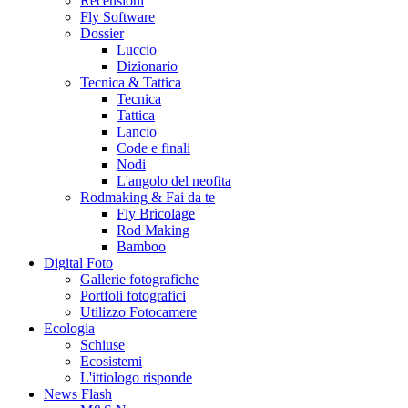
Recensioni
Fly Software
Dossier
Luccio
Dizionario
Tecnica & Tattica
Tecnica
Tattica
Lancio
Code e finali
Nodi
L'angolo del neofita
Rodmaking & Fai da te
Fly Bricolage
Rod Making
Bamboo
Digital Foto
Gallerie fotografiche
Portfoli fotografici
Utilizzo Fotocamere
Ecologia
Schiuse
Ecosistemi
L'ittiologo risponde
News Flash