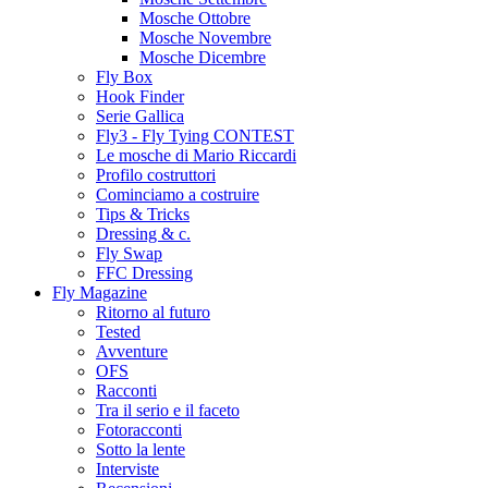
Mosche Ottobre
Mosche Novembre
Mosche Dicembre
Fly Box
Hook Finder
Serie Gallica
Fly3 - Fly Tying CONTEST
Le mosche di Mario Riccardi
Profilo costruttori
Cominciamo a costruire
Tips & Tricks
Dressing & c.
Fly Swap
FFC Dressing
Fly Magazine
Ritorno al futuro
Tested
Avventure
OFS
Racconti
Tra il serio e il faceto
Fotoracconti
Sotto la lente
Interviste