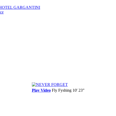
KTIV HOTEL GARGANTINI
oce
Play Video
Fly Fyshing
10' 23”