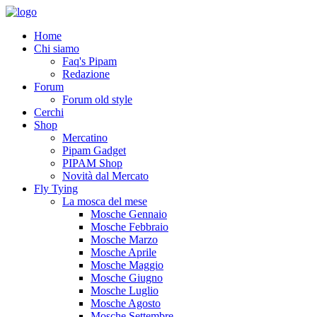
Home
Chi siamo
Faq's Pipam
Redazione
Forum
Forum old style
Cerchi
Shop
Mercatino
Pipam Gadget
PIPAM Shop
Novità dal Mercato
Fly Tying
La mosca del mese
Mosche Gennaio
Mosche Febbraio
Mosche Marzo
Mosche Aprile
Mosche Maggio
Mosche Giugno
Mosche Luglio
Mosche Agosto
Mosche Settembre