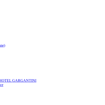
nne)
KTIV HOTEL GARGANTINI
oce