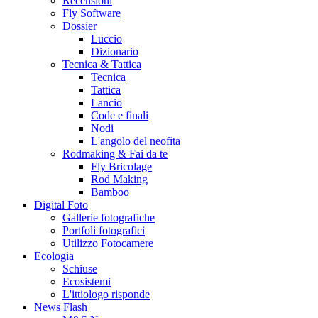
Recensioni
Fly Software
Dossier
Luccio
Dizionario
Tecnica & Tattica
Tecnica
Tattica
Lancio
Code e finali
Nodi
L'angolo del neofita
Rodmaking & Fai da te
Fly Bricolage
Rod Making
Bamboo
Digital Foto
Gallerie fotografiche
Portfoli fotografici
Utilizzo Fotocamere
Ecologia
Schiuse
Ecosistemi
L'ittiologo risponde
News Flash