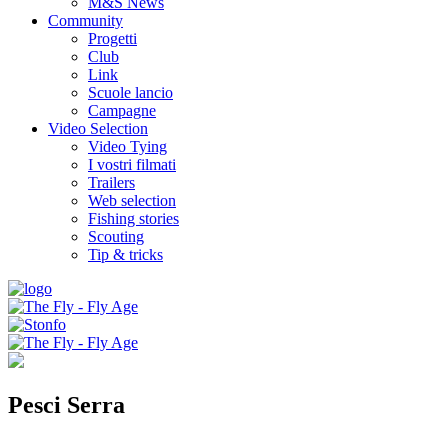
M&S News
Community
Progetti
Club
Link
Scuole lancio
Campagne
Video Selection
Video Tying
I vostri filmati
Trailers
Web selection
Fishing stories
Scouting
Tip & tricks
Pesci Serra