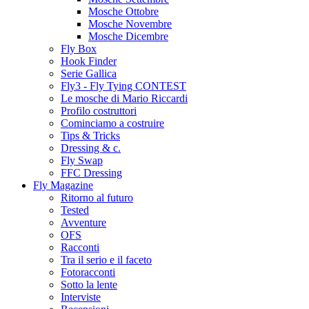
Mosche Ottobre
Mosche Novembre
Mosche Dicembre
Fly Box
Hook Finder
Serie Gallica
Fly3 - Fly Tying CONTEST
Le mosche di Mario Riccardi
Profilo costruttori
Cominciamo a costruire
Tips & Tricks
Dressing & c.
Fly Swap
FFC Dressing
Fly Magazine
Ritorno al futuro
Tested
Avventure
OFS
Racconti
Tra il serio e il faceto
Fotoracconti
Sotto la lente
Interviste