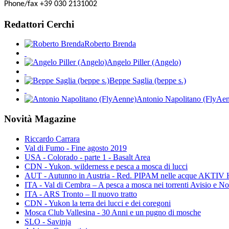
Phone/fax +39 030 2131002
Redattori Cerchi
Roberto Brenda
Angelo Piller (Angelo)
Beppe Saglia (beppe s.)
Antonio Napolitano (FlyAe
Novità Magazine
Riccardo Carrara
Val di Fumo - Fine agosto 2019
USA - Colorado - parte 1 - Basalt Area
CDN - Yukon, wilderness e pesca a mosca di lucci
AUT - Autunno in Austria - Red. PIPAM nelle acque A
ITA - Val di Cembra – A pesca a mosca nei torrenti Avisio e N
ITA - ARS Tronto – Il nuovo tratto
CDN - Yukon la terra dei lucci e dei coregoni
Mosca Club Vallesina - 30 Anni e un pugno di mosche
SLO - Savinja