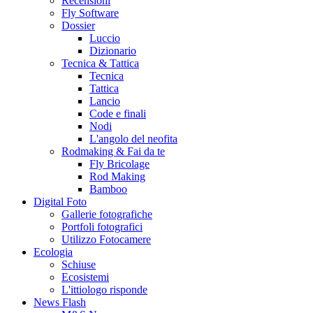
Recensioni
Fly Software
Dossier
Luccio
Dizionario
Tecnica & Tattica
Tecnica
Tattica
Lancio
Code e finali
Nodi
L'angolo del neofita
Rodmaking & Fai da te
Fly Bricolage
Rod Making
Bamboo
Digital Foto
Gallerie fotografiche
Portfoli fotografici
Utilizzo Fotocamere
Ecologia
Schiuse
Ecosistemi
L'ittiologo risponde
News Flash