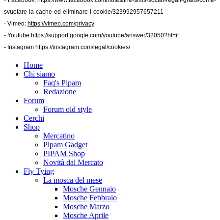
svuotare-la-cache-ed-eliminare-i-cookie/323992957657211
- Vimeo:
https://vimeo.com/privacy
- Youtube
https://support.google.com/youtube/answer/32050?hl=it
- Instagram
https://instagram.com/legal/cookies/
Home
Chi siamo
Faq's Pipam
Redazione
Forum
Forum old style
Cerchi
Shop
Mercatino
Pipam Gadget
PIPAM Shop
Novità dal Mercato
Fly Tying
La mosca del mese
Mosche Gennaio
Mosche Febbraio
Mosche Marzo
Mosche Aprile