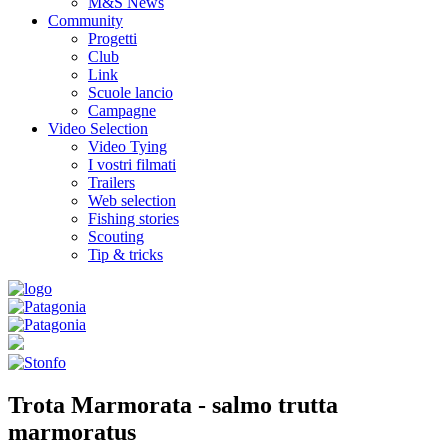
M&S News
Community
Progetti
Club
Link
Scuole lancio
Campagne
Video Selection
Video Tying
I vostri filmati
Trailers
Web selection
Fishing stories
Scouting
Tip & tricks
Trota Marmorata - salmo trutta
marmoratus