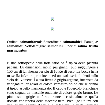
Ordine:
salmoniformi
; Sottordine :
salmonoidei
; Famiglia:
salmonidi
; Sottofamiglia:
salmonini
; Specie:
salmo trutta
marmoratus
È una sottospecie della trota fario ed è tipica della pianura
padana. Di dimensioni molto più grandi, può raggiungere i
150 cm di lunghezza per più di 10 Kg di peso. La bocca ha la
mascella inferiore prominente ed una sola serie di denti sullo
stelo del vomere. La sua livrea è grigio-argento, interrotta da
variegature irregolari di colore verdastro bruno che le danno
il tipico aspetto marmorizzato. Il capo e l'opercolo branchiale
sono segnati da macchie ondulate di colore grigio bruno. Le
pinne sono grigie uniformi tranne occasionalmente quella
dorsale che riporta delle macchie nere. Predilige i fiumi con