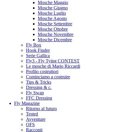
Mosche Maggio
Mosche Giugno
Mosche Luglio
Mosche Agosto
Mosche Settembre
Mosche Ottobre
Mosche Novembre
Mosche Dicembre
Fly Box
Hook Finder
Serie Gallica
Fly3 - Fly Tying CONTEST
Le mosche di Mario Riccardi
Profilo costruttori
Cominciamo a costruire
Tips & Tricks
Dressing & c.
Fly Swap
FFC Dressing
Fly Magazine
Ritorno al futuro
Tested
Avventure
OFS
Racconti