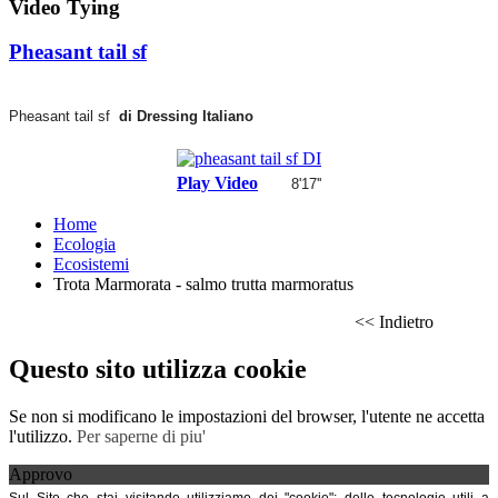
Video Tying
Pheasant tail sf
Pheasant tail sf
di Dressing Italiano
Play Video
8'17''
Home
Ecologia
Ecosistemi
Trota Marmorata - salmo trutta marmoratus
<< Indietro
Questo sito utilizza cookie
Se non si modificano le impostazioni del browser, l'utente ne accetta
l'utilizzo.
Per saperne di piu'
Approvo
Sul Sito che stai visitando utilizziamo dei "cookie": delle tecnologie utili a