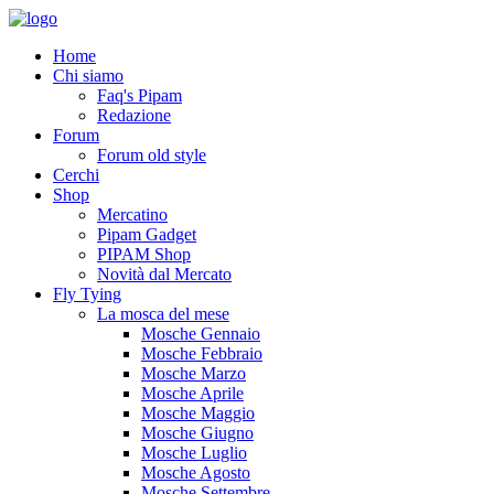
Home
Chi siamo
Faq's Pipam
Redazione
Forum
Forum old style
Cerchi
Shop
Mercatino
Pipam Gadget
PIPAM Shop
Novità dal Mercato
Fly Tying
La mosca del mese
Mosche Gennaio
Mosche Febbraio
Mosche Marzo
Mosche Aprile
Mosche Maggio
Mosche Giugno
Mosche Luglio
Mosche Agosto
Mosche Settembre