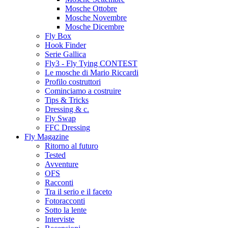
Mosche Ottobre
Mosche Novembre
Mosche Dicembre
Fly Box
Hook Finder
Serie Gallica
Fly3 - Fly Tying CONTEST
Le mosche di Mario Riccardi
Profilo costruttori
Cominciamo a costruire
Tips & Tricks
Dressing & c.
Fly Swap
FFC Dressing
Fly Magazine
Ritorno al futuro
Tested
Avventure
OFS
Racconti
Tra il serio e il faceto
Fotoracconti
Sotto la lente
Interviste