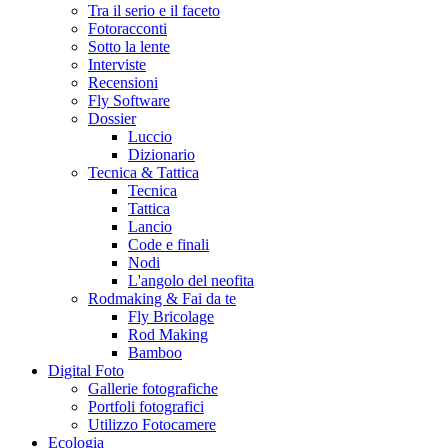
Tra il serio e il faceto
Fotoracconti
Sotto la lente
Interviste
Recensioni
Fly Software
Dossier
Luccio
Dizionario
Tecnica & Tattica
Tecnica
Tattica
Lancio
Code e finali
Nodi
L'angolo del neofita
Rodmaking & Fai da te
Fly Bricolage
Rod Making
Bamboo
Digital Foto
Gallerie fotografiche
Portfoli fotografici
Utilizzo Fotocamere
Ecologia