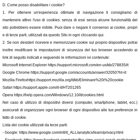
D. Come posso disabilitare i cookie?
1. Per ottenere un'esperienza ottimale di navigazione ti consigliamo di
mantenere attivo l'uso di cookies: senza di essi senza alcune funzionalità del
sito potrebbero essere inibite. Puoi dare o negare il consenso ai cookie, propri
e di terze parti, utilizzati da questo Sito in ogni cliccando qui.
2. Se non desideri ricevere e memorizzare cookie sul proprio dispositivo potrai
inoltre modificare le impostazioni di sicurezza del tuo browser accedendo ai
link di seguito indicati e seguendo le informazioni ivi contenute:
Microsoft Internet Explorer
https://support.microsoft.com/en-us/kb/278835/it
Google Chrome
https://support.google.com/accounts/answer/32050?hl=it
Mozilla Firefox
https://support.mozilla.org/it/kb/Eliminare%20i%20cookie
Safari
https://support.apple.com/it-it/HT201265
Opera
https://help.opera.com/Windows/12.10/it/cookies.html
Nel caso di utilizzo di dispositivi diversi (computer, smartphone, tablet, ecc.)
assicurati di organizzare ogni browser di ogni dispositivo alle tue preferenze in
fatto di cookie.
Lista dei cookie utilizzati da terze parti:
- Google:
https://www.google.com/intl/it_ALL/analytics/learn/privacy.html
- Facebook:
https://www.facebook.com/notes/the-sims-social-regali-gratis/come-