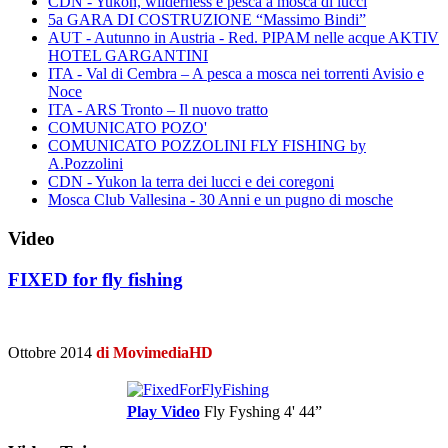
CDN - Yukon, wilderness e pesca a mosca di lucci
5a GARA DI COSTRUZIONE “Massimo Bindi”
AUT - Autunno in Austria - Red. PIPAM nelle acque AKTIV
HOTEL GARGANTINI
ITA - Val di Cembra – A pesca a mosca nei torrenti Avisio e
Noce
ITA - ARS Tronto – Il nuovo tratto
COMUNICATO POZO'
COMUNICATO POZZOLINI FLY FISHING by
A.Pozzolini
CDN - Yukon la terra dei lucci e dei coregoni
Mosca Club Vallesina - 30 Anni e un pugno di mosche
Video
FIXED for fly fishing
Ottobre 2014
di MovimediaHD
Play Video
Fly Fyshing
4' 44”