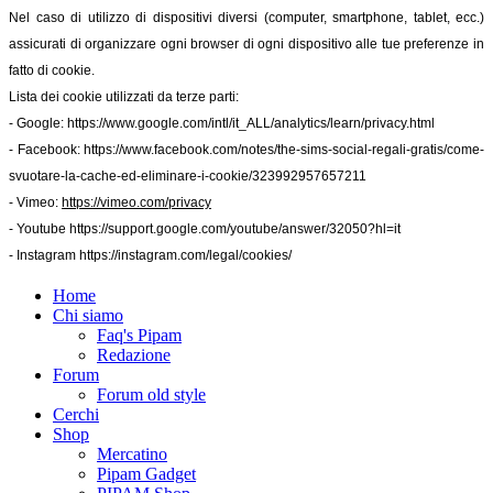
Nel caso di utilizzo di dispositivi diversi (computer, smartphone, tablet, ecc.)
assicurati di organizzare ogni browser di ogni dispositivo alle tue preferenze in
fatto di cookie.
Lista dei cookie utilizzati da terze parti:
- Google:
https://www.google.com/intl/it_ALL/analytics/learn/privacy.html
- Facebook:
https://www.facebook.com/notes/the-sims-social-regali-gratis/come-
svuotare-la-cache-ed-eliminare-i-cookie/323992957657211
- Vimeo:
https://vimeo.com/privacy
- Youtube
https://support.google.com/youtube/answer/32050?hl=it
- Instagram
https://instagram.com/legal/cookies/
Home
Chi siamo
Faq's Pipam
Redazione
Forum
Forum old style
Cerchi
Shop
Mercatino
Pipam Gadget