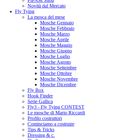
PIPAM Shop
Novità dal Mercato
Fly Tying
La mosca del mese
Mosche Gennaio
Mosche Febbraio
Mosche Marzo
Mosche Aprile
Mosche Maggio
Mosche Giugno
Mosche Luglio
Mosche Agosto
Mosche Settembre
Mosche Ottobre
Mosche Novembre
Mosche Dicembre
Fly Box
Hook Finder
Serie Gallica
Fly3 - Fly Tying CONTEST
Le mosche di Mario Riccardi
Profilo costruttori
Cominciamo a costruire
Tips & Tricks
Dressing & c.