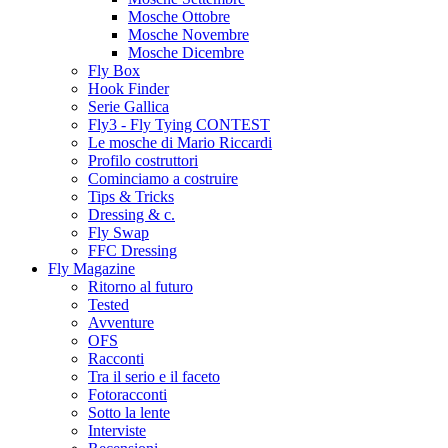
Mosche Ottobre
Mosche Novembre
Mosche Dicembre
Fly Box
Hook Finder
Serie Gallica
Fly3 - Fly Tying CONTEST
Le mosche di Mario Riccardi
Profilo costruttori
Cominciamo a costruire
Tips & Tricks
Dressing & c.
Fly Swap
FFC Dressing
Fly Magazine
Ritorno al futuro
Tested
Avventure
OFS
Racconti
Tra il serio e il faceto
Fotoracconti
Sotto la lente
Interviste