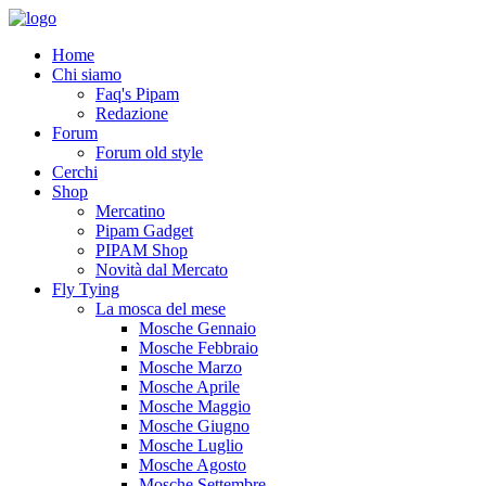
Home
Chi siamo
Faq's Pipam
Redazione
Forum
Forum old style
Cerchi
Shop
Mercatino
Pipam Gadget
PIPAM Shop
Novità dal Mercato
Fly Tying
La mosca del mese
Mosche Gennaio
Mosche Febbraio
Mosche Marzo
Mosche Aprile
Mosche Maggio
Mosche Giugno
Mosche Luglio
Mosche Agosto
Mosche Settembre