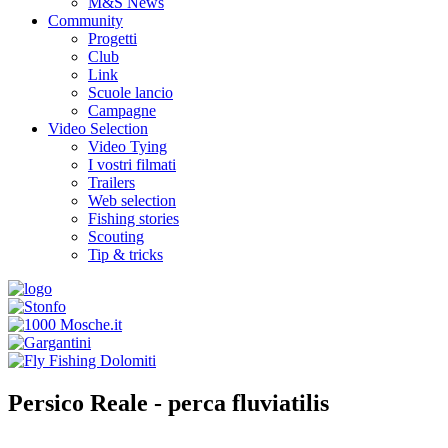
M&S News
Community
Progetti
Club
Link
Scuole lancio
Campagne
Video Selection
Video Tying
I vostri filmati
Trailers
Web selection
Fishing stories
Scouting
Tip & tricks
Persico Reale - perca fluviatilis