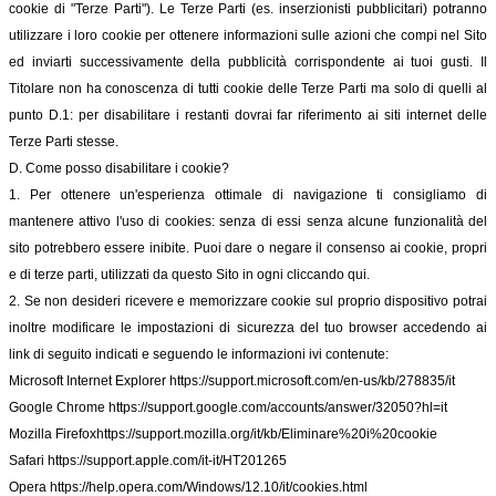
cookie di "Terze Parti"). Le Terze Parti (es. inserzionisti pubblicitari) potranno
utilizzare i loro cookie per ottenere informazioni sulle azioni che compi nel Sito
ed inviarti successivamente della pubblicità corrispondente ai tuoi gusti. Il
Titolare non ha conoscenza di tutti cookie delle Terze Parti ma solo di quelli al
punto D.1: per disabilitare i restanti dovrai far riferimento ai siti internet delle
Terze Parti stesse.
D. Come posso disabilitare i cookie?
1. Per ottenere un'esperienza ottimale di navigazione ti consigliamo di
mantenere attivo l'uso di cookies: senza di essi senza alcune funzionalità del
sito potrebbero essere inibite. Puoi dare o negare il consenso ai cookie, propri
e di terze parti, utilizzati da questo Sito in ogni cliccando qui.
2. Se non desideri ricevere e memorizzare cookie sul proprio dispositivo potrai
inoltre modificare le impostazioni di sicurezza del tuo browser accedendo ai
link di seguito indicati e seguendo le informazioni ivi contenute:
Microsoft Internet Explorer
https://support.microsoft.com/en-us/kb/278835/it
Google Chrome
https://support.google.com/accounts/answer/32050?hl=it
Mozilla Firefox
https://support.mozilla.org/it/kb/Eliminare%20i%20cookie
Safari
https://support.apple.com/it-it/HT201265
Opera
https://help.opera.com/Windows/12.10/it/cookies.html