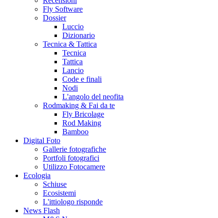
Recensioni
Fly Software
Dossier
Luccio
Dizionario
Tecnica & Tattica
Tecnica
Tattica
Lancio
Code e finali
Nodi
L'angolo del neofita
Rodmaking & Fai da te
Fly Bricolage
Rod Making
Bamboo
Digital Foto
Gallerie fotografiche
Portfoli fotografici
Utilizzo Fotocamere
Ecologia
Schiuse
Ecosistemi
L'ittiologo risponde
News Flash