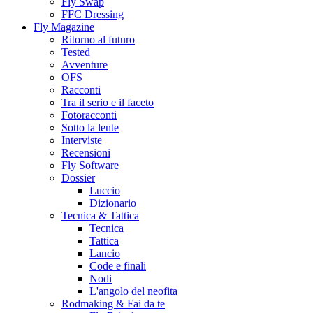
Fly Swap
FFC Dressing
Fly Magazine
Ritorno al futuro
Tested
Avventure
OFS
Racconti
Tra il serio e il faceto
Fotoracconti
Sotto la lente
Interviste
Recensioni
Fly Software
Dossier
Luccio
Dizionario
Tecnica & Tattica
Tecnica
Tattica
Lancio
Code e finali
Nodi
L'angolo del neofita
Rodmaking & Fai da te