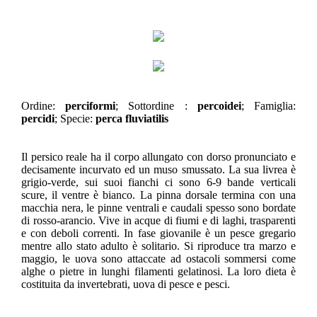
Ordine:
perciformi
; Sottordine :
percoidei
; Famiglia:
percidi
; Specie:
perca fluviatilis
Il persico reale ha il corpo allungato con dorso pronunciato e
decisamente incurvato ed un muso smussato. La sua livrea è
grigio-verde, sui suoi fianchi ci sono 6-9 bande verticali
scure, il ventre è bianco. La pinna dorsale termina con una
macchia nera, le pinne ventrali e caudali spesso sono bordate
di rosso-arancio. Vive in acque di fiumi e di laghi, trasparenti
e con deboli correnti. In fase giovanile è un pesce gregario
mentre allo stato adulto è solitario. Si riproduce tra marzo e
maggio, le uova sono attaccate ad ostacoli sommersi come
alghe o pietre in lunghi filamenti gelatinosi. La loro dieta è
costituita da invertebrati, uova di pesce e pesci.