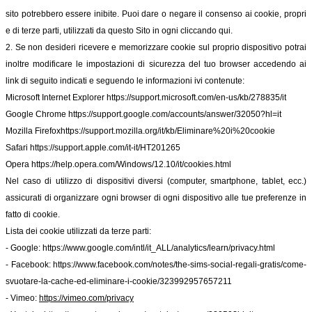
sito potrebbero essere inibite. Puoi dare o negare il consenso ai cookie, propri
e di terze parti, utilizzati da questo Sito in ogni cliccando qui.
2. Se non desideri ricevere e memorizzare cookie sul proprio dispositivo potrai
inoltre modificare le impostazioni di sicurezza del tuo browser accedendo ai
link di seguito indicati e seguendo le informazioni ivi contenute:
Microsoft Internet Explorer
https://support.microsoft.com/en-us/kb/278835/it
Google Chrome
https://support.google.com/accounts/answer/32050?hl=it
Mozilla Firefox
https://support.mozilla.org/it/kb/Eliminare%20i%20cookie
Safari
https://support.apple.com/it-it/HT201265
Opera
https://help.opera.com/Windows/12.10/it/cookies.html
Nel caso di utilizzo di dispositivi diversi (computer, smartphone, tablet, ecc.)
assicurati di organizzare ogni browser di ogni dispositivo alle tue preferenze in
fatto di cookie.
Lista dei cookie utilizzati da terze parti:
- Google:
https://www.google.com/intl/it_ALL/analytics/learn/privacy.html
- Facebook:
https://www.facebook.com/notes/the-sims-social-regali-gratis/come-
svuotare-la-cache-ed-eliminare-i-cookie/323992957657211
- Vimeo:
https://vimeo.com/privacy