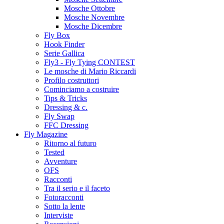
Mosche Ottobre
Mosche Novembre
Mosche Dicembre
Fly Box
Hook Finder
Serie Gallica
Fly3 - Fly Tying CONTEST
Le mosche di Mario Riccardi
Profilo costruttori
Cominciamo a costruire
Tips & Tricks
Dressing & c.
Fly Swap
FFC Dressing
Fly Magazine
Ritorno al futuro
Tested
Avventure
OFS
Racconti
Tra il serio e il faceto
Fotoracconti
Sotto la lente
Interviste