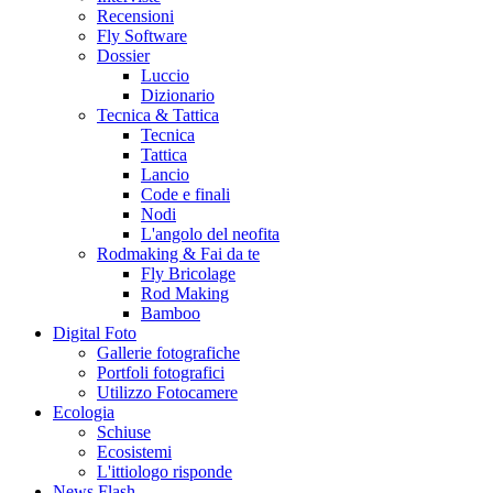
Recensioni
Fly Software
Dossier
Luccio
Dizionario
Tecnica & Tattica
Tecnica
Tattica
Lancio
Code e finali
Nodi
L'angolo del neofita
Rodmaking & Fai da te
Fly Bricolage
Rod Making
Bamboo
Digital Foto
Gallerie fotografiche
Portfoli fotografici
Utilizzo Fotocamere
Ecologia
Schiuse
Ecosistemi
L'ittiologo risponde
News Flash