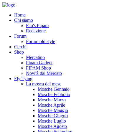
Home
Chi siamo
Faq's Pipam
Redazione
Forum
Forum old style
Cerchi
Shop
Mercatino
Pipam Gadget
PIPAM Shop
Novità dal Mercato
Fly Tying
La mosca del mese
Mosche Gennaio
Mosche Febbraio
Mosche Marzo
Mosche Aprile
Mosche Maggio
Mosche Giugno
Mosche Luglio
Mosche Agosto
Mosche Settembre