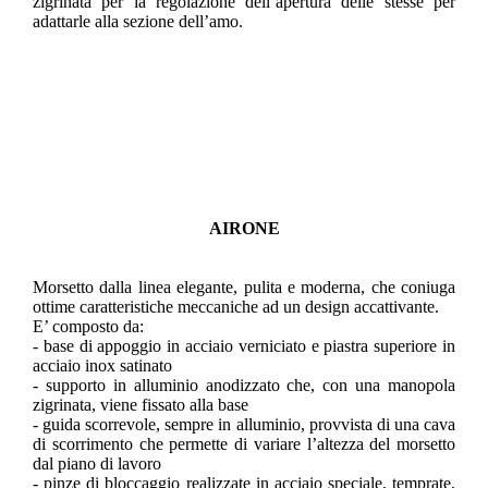
zigrinata per la regolazione dell’apertura delle stesse per
adattarle alla sezione dell’amo.
AIRONE
Morsetto dalla linea elegante, pulita e moderna, che coniuga
ottime caratteristiche meccaniche ad un design accattivante.
E’ composto da:
- base di appoggio in acciaio verniciato e piastra superiore in
acciaio inox satinato
- supporto in alluminio anodizzato che, con una manopola
zigrinata, viene fissato alla base
- guida scorrevole, sempre in alluminio, provvista di una cava
di scorrimento che permette di variare l’altezza del morsetto
dal piano di lavoro
- pinze di bloccaggio realizzate in acciaio speciale, temprate,