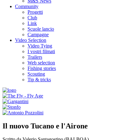
M&S News
Community
Progetti
Club
Link
Scuole lancio
Campagne
Video Selection
Video Tying
I vostri filmati
Trailers
Web selection
Fishing stories
Scouting
Tip & tricks
Il nuovo Tucano e l'Airone
Scritto da Valerio Santagostino (BALBOA).