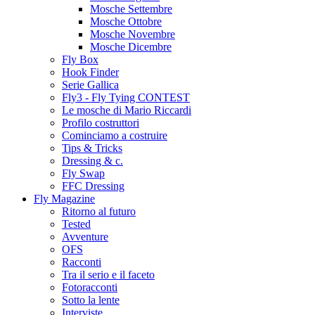
Mosche Settembre
Mosche Ottobre
Mosche Novembre
Mosche Dicembre
Fly Box
Hook Finder
Serie Gallica
Fly3 - Fly Tying CONTEST
Le mosche di Mario Riccardi
Profilo costruttori
Cominciamo a costruire
Tips & Tricks
Dressing & c.
Fly Swap
FFC Dressing
Fly Magazine
Ritorno al futuro
Tested
Avventure
OFS
Racconti
Tra il serio e il faceto
Fotoracconti
Sotto la lente
Interviste