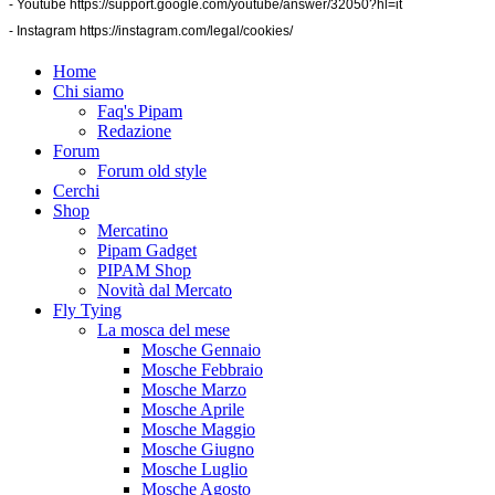
- Youtube
https://support.google.com/youtube/answer/32050?hl=it
- Instagram
https://instagram.com/legal/cookies/
Home
Chi siamo
Faq's Pipam
Redazione
Forum
Forum old style
Cerchi
Shop
Mercatino
Pipam Gadget
PIPAM Shop
Novità dal Mercato
Fly Tying
La mosca del mese
Mosche Gennaio
Mosche Febbraio
Mosche Marzo
Mosche Aprile
Mosche Maggio
Mosche Giugno
Mosche Luglio
Mosche Agosto