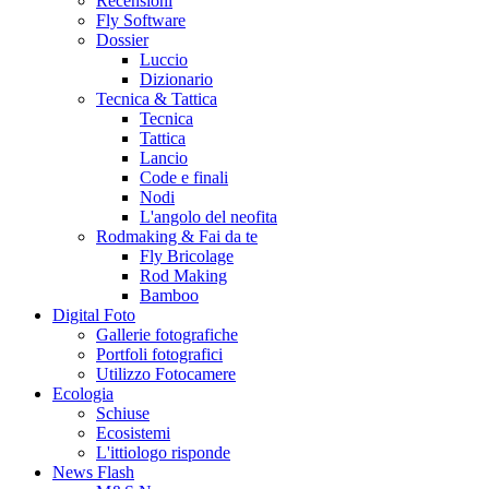
Recensioni
Fly Software
Dossier
Luccio
Dizionario
Tecnica & Tattica
Tecnica
Tattica
Lancio
Code e finali
Nodi
L'angolo del neofita
Rodmaking & Fai da te
Fly Bricolage
Rod Making
Bamboo
Digital Foto
Gallerie fotografiche
Portfoli fotografici
Utilizzo Fotocamere
Ecologia
Schiuse
Ecosistemi
L'ittiologo risponde
News Flash