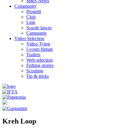
M&S News
Community
Progetti
Club
Link
Scuole lancio
Campagne
Video Selection
Video Tying
I vostri filmati
Trailers
Web selection
Fishing stories
Scouting
Tip & tricks
Kreh Loop