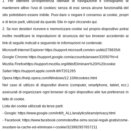
1. Per ottenere un'esperienza ottimale di navigazione ti consigliamo di
mantenere attivo l'uso di cookies: senza di essi senza alcune funzionalità del
sito potrebbero essere inibite. Puoi dare o negare il consenso ai cookie, propri
e di terze parti, utilizzati da questo Sito in ogni cliccando qui.
2. Se non desideri ricevere e memorizzare cookie sul proprio dispositivo potrai
inoltre modificare le impostazioni di sicurezza del tuo browser accedendo ai
link di seguito indicati e seguendo le informazioni ivi contenute:
Microsoft Internet Explorer
https://support.microsoft.com/en-us/kb/278835/it
Google Chrome
https://support.google.com/accounts/answer/32050?hl=it
Mozilla Firefox
https://support.mozilla.org/it/kb/Eliminare%20i%20cookie
Safari
https://support.apple.com/it-it/HT201265
Opera
https://help.opera.com/Windows/12.10/it/cookies.html
Nel caso di utilizzo di dispositivi diversi (computer, smartphone, tablet, ecc.)
assicurati di organizzare ogni browser di ogni dispositivo alle tue preferenze in
fatto di cookie.
Lista dei cookie utilizzati da terze parti:
- Google:
https://www.google.com/intl/it_ALL/analytics/learn/privacy.html
- Facebook:
https://www.facebook.com/notes/the-sims-social-regali-gratis/come-
svuotare-la-cache-ed-eliminare-i-cookie/323992957657211