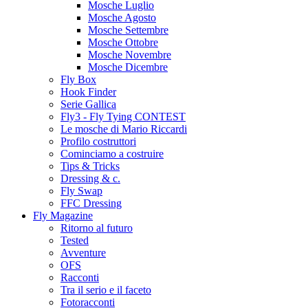
Mosche Luglio
Mosche Agosto
Mosche Settembre
Mosche Ottobre
Mosche Novembre
Mosche Dicembre
Fly Box
Hook Finder
Serie Gallica
Fly3 - Fly Tying CONTEST
Le mosche di Mario Riccardi
Profilo costruttori
Cominciamo a costruire
Tips & Tricks
Dressing & c.
Fly Swap
FFC Dressing
Fly Magazine
Ritorno al futuro
Tested
Avventure
OFS
Racconti
Tra il serio e il faceto
Fotoracconti