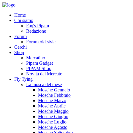
Home
Chi siamo
Faq's Pipam
Redazione
Forum
Forum old style
Cerchi
Shop
Mercatino
Pipam Gadget
PIPAM Shop
Novità dal Mercato
Fly Tying
La mosca del mese
Mosche Gennaio
Mosche Febbraio
Mosche Marzo
Mosche Aprile
Mosche Maggio
Mosche Giugno
Mosche Luglio
Mosche Agosto
Mosche Settembre