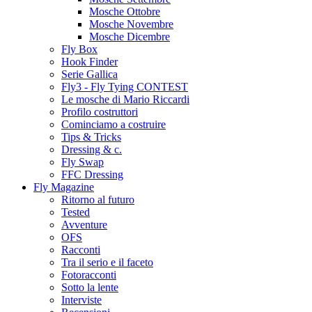
Mosche Ottobre
Mosche Novembre
Mosche Dicembre
Fly Box
Hook Finder
Serie Gallica
Fly3 - Fly Tying CONTEST
Le mosche di Mario Riccardi
Profilo costruttori
Cominciamo a costruire
Tips & Tricks
Dressing & c.
Fly Swap
FFC Dressing
Fly Magazine
Ritorno al futuro
Tested
Avventure
OFS
Racconti
Tra il serio e il faceto
Fotoracconti
Sotto la lente
Interviste