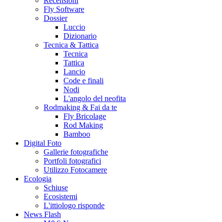
Recensioni
Fly Software
Dossier
Luccio
Dizionario
Tecnica & Tattica
Tecnica
Tattica
Lancio
Code e finali
Nodi
L'angolo del neofita
Rodmaking & Fai da te
Fly Bricolage
Rod Making
Bamboo
Digital Foto
Gallerie fotografiche
Portfoli fotografici
Utilizzo Fotocamere
Ecologia
Schiuse
Ecosistemi
L'ittiologo risponde
News Flash