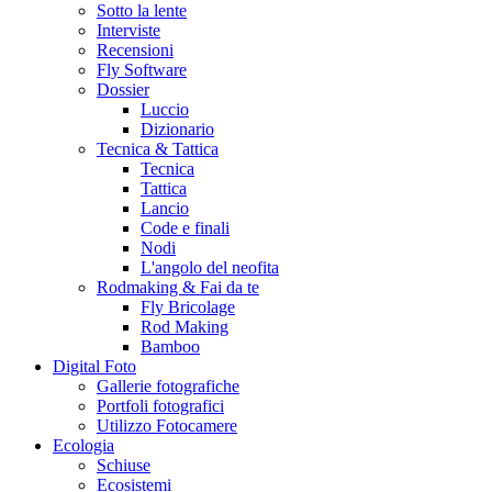
Sotto la lente
Interviste
Recensioni
Fly Software
Dossier
Luccio
Dizionario
Tecnica & Tattica
Tecnica
Tattica
Lancio
Code e finali
Nodi
L'angolo del neofita
Rodmaking & Fai da te
Fly Bricolage
Rod Making
Bamboo
Digital Foto
Gallerie fotografiche
Portfoli fotografici
Utilizzo Fotocamere
Ecologia
Schiuse
Ecosistemi