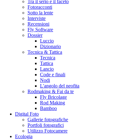
Tra il serio e il faceto
Fotoracconti
Sotto la lente
Interviste
Recensioni
Fly Software
Dossier
Luccio
Dizionario
Tecnica & Tattica
Tecnica
Tattica
Lancio
Code e finali
Nodi
L'angolo del neofita
Rodmaking & Fai da te
Fly Bricolage
Rod Making
Bamboo
Digital Foto
Gallerie fotografiche
Portfoli fotografici
Utilizzo Fotocamere
Ecologia