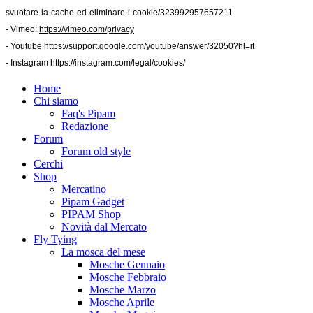
svuotare-la-cache-ed-eliminare-i-cookie/323992957657211
- Vimeo:
https://vimeo.com/privacy
- Youtube
https://support.google.com/youtube/answer/32050?hl=it
- Instagram
https://instagram.com/legal/cookies/
Home
Chi siamo
Faq's Pipam
Redazione
Forum
Forum old style
Cerchi
Shop
Mercatino
Pipam Gadget
PIPAM Shop
Novità dal Mercato
Fly Tying
La mosca del mese
Mosche Gennaio
Mosche Febbraio
Mosche Marzo
Mosche Aprile