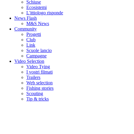
Schiuse
Ecosistemi
L'ittiologo risponde
News Flash
M&S News
Community
Progetti
Club
Link
Scuole lancio
Campagne
Video Selection
Video Tying
I vostri filmati
Trailers
Web selection
Fishing stories
Scouting
Tip & tricks