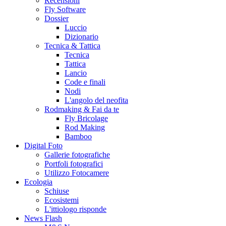
Recensioni
Fly Software
Dossier
Luccio
Dizionario
Tecnica & Tattica
Tecnica
Tattica
Lancio
Code e finali
Nodi
L'angolo del neofita
Rodmaking & Fai da te
Fly Bricolage
Rod Making
Bamboo
Digital Foto
Gallerie fotografiche
Portfoli fotografici
Utilizzo Fotocamere
Ecologia
Schiuse
Ecosistemi
L'ittiologo risponde
News Flash