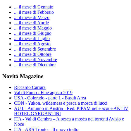
... il mese di Gennaio
... il mese di Febbraio
... il mese di Marzo
... il mese di Aprile
... il mese di Maggio
... il mese di Giugno
... il mese di Luglio
... il mese di Agosto
... il mese di Settembre
... il mese di Ottobre
... il mese di Novembre
... il mese di Dicembre
Novità Magazine
Riccardo Carrara
Val di Fumo - Fine agosto 2019
USA - Colorado - parte 1 - Basalt Area
CDN - Yukon, wilderness e pesca a mosca di lucci
AUT - Autunno in Austria - Red. PIPAM nelle acque AKTIV
HOTEL GARGANTINI
ITA - Val di Cembra – A pesca a mosca nei torrenti Avisio e
Noce
ITA - ARS Tronto – Il nuovo tratto