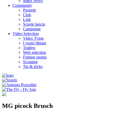
M&S News
Community
Progetti
Club
Link
Scuole lancio
Campagne
Video Selection
Video Tying
I vostri filmati
Trailers
Web selection
Fishing stories
Scouting
Tip & tricks
MG picock Brusch