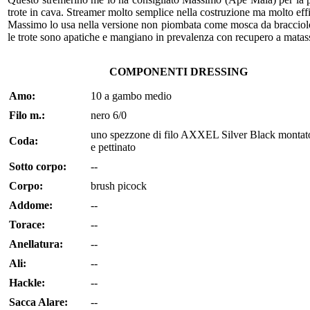
trote in cava. Streamer molto semplice nella costruzione ma molto eff
Massimo lo usa nella versione non piombata come mosca da braccio
le trote sono apatiche e mangiano in prevalenza con recupero a matas
COMPONENTI DRESSING
Amo:
10 a gambo medio
Filo m.:
nero 6/0
uno spezzone di filo AXXEL Silver Black montat
Coda:
e pettinato
Sotto corpo:
--
Corpo:
brush picock
Addome:
--
Torace:
--
Anellatura:
--
Ali:
--
Hackle:
--
Sacca Alare:
--