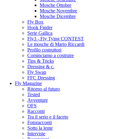
Mosche Ottobre
Mosche Novembre
Mosche Dicembre
Fly Box
Hook Finder
Serie Gallica
Fly3 - Fly Tying CONTEST
Le mosche di Mario Riccardi
Profilo costruttori
Cominciamo a costruire
Tips & Tricks
Dressing & c.
Fly Swap
FFC Dressing
Fly Magazine
Ritorno al futuro
Tested
Avventure
OFS
Racconti
Tra il serio e il faceto
Fotoracconti
Sotto la lente
Interviste