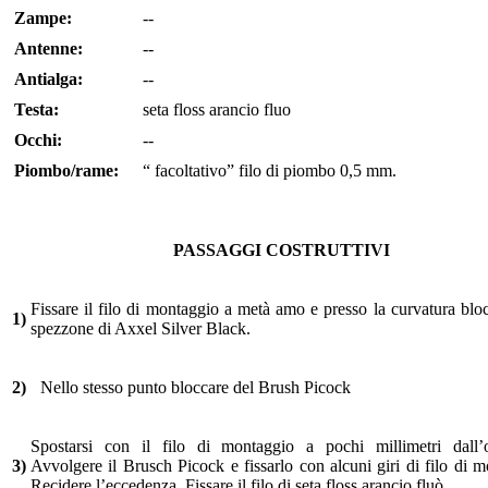
Zampe:
--
Antenne:
--
Antialga:
--
Testa:
seta floss arancio fluo
Occhi:
--
Piombo/rame:
“ facoltativo” filo di piombo 0,5 mm.
PASSAGGI COSTRUTTIVI
Fissare il filo di montaggio a metà amo e presso la curvatura blo
1)
spezzone di Axxel Silver Black.
2)
Nello stesso punto bloccare del Brush Picock
Spostarsi con il filo di montaggio a pochi millimetri dall’o
3)
Avvolgere il Brusch Picock e fissarlo con alcuni giri di filo di m
Recidere l’eccedenza. Fissare il filo di seta floss arancio fluò.