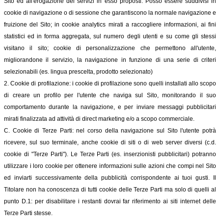
Sito ed all'erogazione dei servizi in esso proposti. Posso essere suddivisi in
cookie di navigazione o di sessione che garantiscono la normale navigazione e
fruizione del Sito; in cookie analytics mirati a raccogliere informazioni, ai fini
statistici ed in forma aggregata, sul numero degli utenti e su come gli stessi
visitano il sito; cookie di personalizzazione che permettono all'utente,
migliorandone il servizio, la navigazione in funzione di una serie di criteri
selezionabili (es. lingua prescelta, prodotto selezionato)
2. Cookie di profilazione: i cookie di profilazione sono quelli installati allo scopo
di creare un profilo per l'utente che naviga sul Sito, monitorando il suo
comportamento durante la navigazione, e per inviare messaggi pubblicitari
mirati finalizzata ad attività di direct marketing e/o a scopo commerciale.
C. Cookie di Terze Parti: nel corso della navigazione sul Sito l'utente potrà
ricevere, sul suo terminale, anche cookie di siti o di web server diversi (c.d.
cookie di "Terze Parti"). Le Terze Parti (es. inserzionisti pubblicitari) potranno
utilizzare i loro cookie per ottenere informazioni sulle azioni che compi nel Sito
ed inviarti successivamente della pubblicità corrispondente ai tuoi gusti. Il
Titolare non ha conoscenza di tutti cookie delle Terze Parti ma solo di quelli al
punto D.1: per disabilitare i restanti dovrai far riferimento ai siti internet delle
Terze Parti stesse.