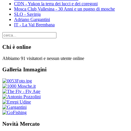
CDN - Yukon la terra dei lucci e dei coregoni
Mosca Club Vallesina - 30 Anni e un pugno di mosche
SLO - Savinja
Adriano Gargantini
IT - La Val Brembana
Chi è online
Abbiamo 91 visitatori e nessun utente online
Galleria Immagini
Novità Mercato