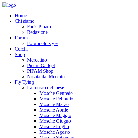
Home
Chi siamo
Faq's Pipam
Redazione
Forum
Forum old style
Cerchi
Shop
Mercatino
Pipam Gadget
PIPAM Shop
Novità dal Mercato
Fly Tying
La mosca del mese
Mosche Gennaio
Mosche Febbraio
Mosche Marzo
Mosche Aprile
Mosche Maggio
Mosche Giugno
Mosche Luglio
Mosche Agosto
Mosche Settembre