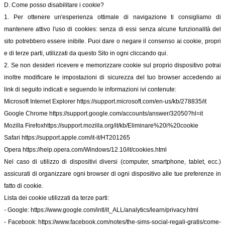
D. Come posso disabilitare i cookie?
1. Per ottenere un'esperienza ottimale di navigazione ti consigliamo di
mantenere attivo l'uso di cookies: senza di essi senza alcune funzionalità del
sito potrebbero essere inibite. Puoi dare o negare il consenso ai cookie, propri
e di terze parti, utilizzati da questo Sito in ogni cliccando qui.
2. Se non desideri ricevere e memorizzare cookie sul proprio dispositivo potrai
inoltre modificare le impostazioni di sicurezza del tuo browser accedendo ai
link di seguito indicati e seguendo le informazioni ivi contenute:
Microsoft Internet Explorer
https://support.microsoft.com/en-us/kb/278835/it
Google Chrome
https://support.google.com/accounts/answer/32050?hl=it
Mozilla Firefox
https://support.mozilla.org/it/kb/Eliminare%20i%20cookie
Safari
https://support.apple.com/it-it/HT201265
Opera
https://help.opera.com/Windows/12.10/it/cookies.html
Nel caso di utilizzo di dispositivi diversi (computer, smartphone, tablet, ecc.)
assicurati di organizzare ogni browser di ogni dispositivo alle tue preferenze in
fatto di cookie.
Lista dei cookie utilizzati da terze parti:
- Google:
https://www.google.com/intl/it_ALL/analytics/learn/privacy.html
- Facebook:
https://www.facebook.com/notes/the-sims-social-regali-gratis/come-