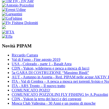
Novità PIPAM
Riccardo Carrara
Val di Fumo - Fine agosto 2019
USA - Colorado - parte 1 - Basalt Area
CDN - Yukon, wilderness e pesca a mosca di lucci
5a GARA DI COSTRUZIONE “Massimo Bindi”
AUT - Autunno in Austria - Red. PIPAM nelle acque A
ITA - Val di Cembra – A pesca a mosca nei torrenti Avisio e N
ITA - ARS Tronto – Il nuovo tratto
COMUNICATO POZO'
COMUNICATO POZZOLINI FLY FISHING by A.Pozzolini
CDN - Yukon la terra dei lucci e dei coregoni
Mosca Club Vallesina - 30 Anni e un pugno di mosche