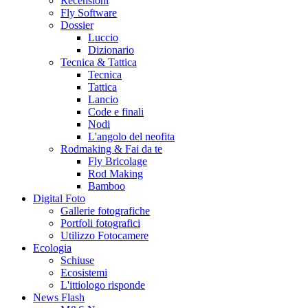
Recensioni
Fly Software
Dossier
Luccio
Dizionario
Tecnica & Tattica
Tecnica
Tattica
Lancio
Code e finali
Nodi
L'angolo del neofita
Rodmaking & Fai da te
Fly Bricolage
Rod Making
Bamboo
Digital Foto
Gallerie fotografiche
Portfoli fotografici
Utilizzo Fotocamere
Ecologia
Schiuse
Ecosistemi
L'ittiologo risponde
News Flash