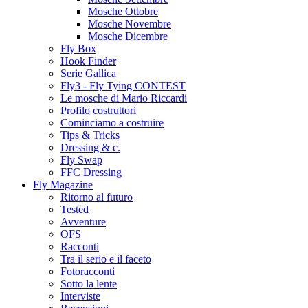
Mosche Ottobre
Mosche Novembre
Mosche Dicembre
Fly Box
Hook Finder
Serie Gallica
Fly3 - Fly Tying CONTEST
Le mosche di Mario Riccardi
Profilo costruttori
Cominciamo a costruire
Tips & Tricks
Dressing & c.
Fly Swap
FFC Dressing
Fly Magazine
Ritorno al futuro
Tested
Avventure
OFS
Racconti
Tra il serio e il faceto
Fotoracconti
Sotto la lente
Interviste