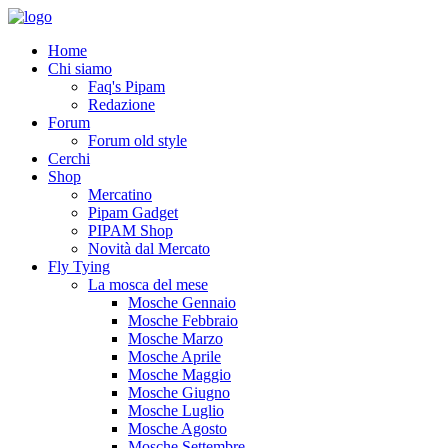
Home
Chi siamo
Faq's Pipam
Redazione
Forum
Forum old style
Cerchi
Shop
Mercatino
Pipam Gadget
PIPAM Shop
Novità dal Mercato
Fly Tying
La mosca del mese
Mosche Gennaio
Mosche Febbraio
Mosche Marzo
Mosche Aprile
Mosche Maggio
Mosche Giugno
Mosche Luglio
Mosche Agosto
Mosche Settembre