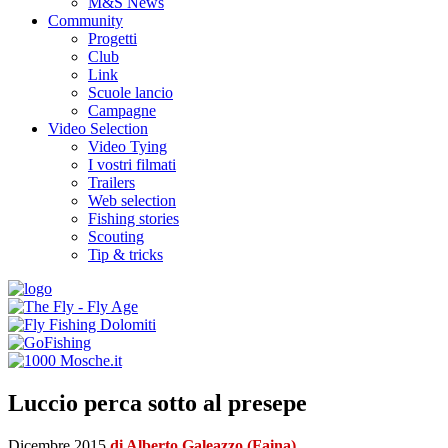
M&S News
Community
Progetti
Club
Link
Scuole lancio
Campagne
Video Selection
Video Tying
I vostri filmati
Trailers
Web selection
Fishing stories
Scouting
Tip & tricks
Luccio perca sotto al presepe
Dicembre 2015
di Alberto Galeazzo (Faina)