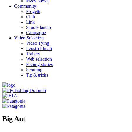
M&S News
Community
Progetti
Club
Link
Scuole lancio
Campagne
Video Selection
Video Tying
I vostri filmati
Trailers
Web selection
Fishing stories
Scouting
Tip & tricks
Big Ant