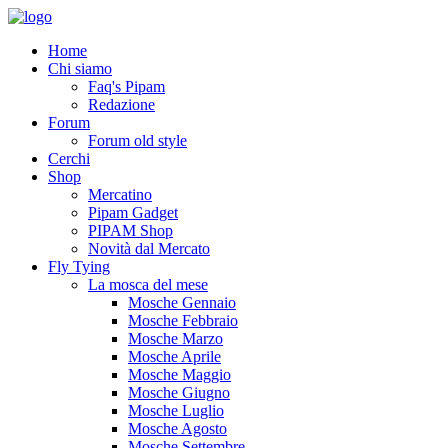
Home
Chi siamo
Faq's Pipam
Redazione
Forum
Forum old style
Cerchi
Shop
Mercatino
Pipam Gadget
PIPAM Shop
Novità dal Mercato
Fly Tying
La mosca del mese
Mosche Gennaio
Mosche Febbraio
Mosche Marzo
Mosche Aprile
Mosche Maggio
Mosche Giugno
Mosche Luglio
Mosche Agosto
Mosche Settembre