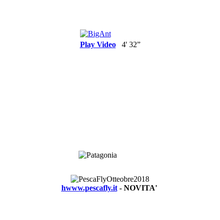
Play Video
4' 32”
hwww.pescafly.it
- NOVITA'