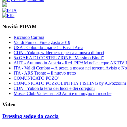
Novità PIPAM
Riccardo Carrara
Val di Fumo - Fine agosto 2019
USA - Colorado - parte 1 - Basalt Area
CDN - Yukon, wilderness e pesca a mosca di lucci
5a GARA DI COSTRUZIONE “Massimo Bindi”
AUT - Autunno in Austria - Red. PIPAM nelle acque A
ITA - Val di Cembra – A pesca a mosca nei torrenti Avisio e N
ITA - ARS Tronto – Il nuovo tratto
COMUNICATO POZO'
COMUNICATO POZZOLINI FLY FISHING by A.Pozzolini
CDN - Yukon la terra dei lucci e dei coregoni
Mosca Club Vallesina - 30 Anni e un pugno di mosche
Video
Dressing sedge da caccia