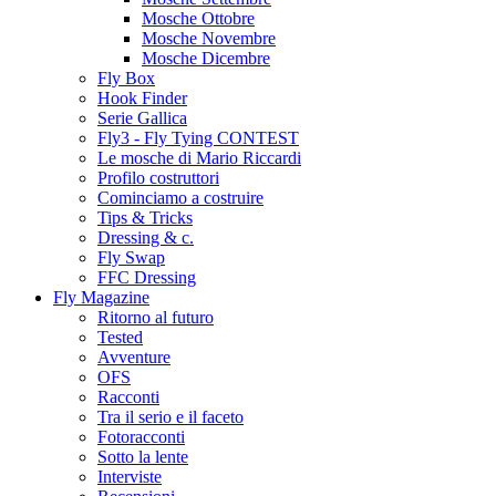
Mosche Ottobre
Mosche Novembre
Mosche Dicembre
Fly Box
Hook Finder
Serie Gallica
Fly3 - Fly Tying CONTEST
Le mosche di Mario Riccardi
Profilo costruttori
Cominciamo a costruire
Tips & Tricks
Dressing & c.
Fly Swap
FFC Dressing
Fly Magazine
Ritorno al futuro
Tested
Avventure
OFS
Racconti
Tra il serio e il faceto
Fotoracconti
Sotto la lente
Interviste