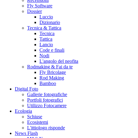
Recensioni
Fly Software
Dossier
Luccio
Dizionario
Tecnica & Tattica
Tecnica
Tattica
Lancio
Code e finali
Nodi
L'angolo del neofita
Rodmaking & Fai da te
Fly Bricolage
Rod Making
Bamboo
Digital Foto
Gallerie fotografiche
Portfoli fotografici
Utilizzo Fotocamere
Ecologia
Schiuse
Ecosistemi
L'ittiologo risponde
News Flash