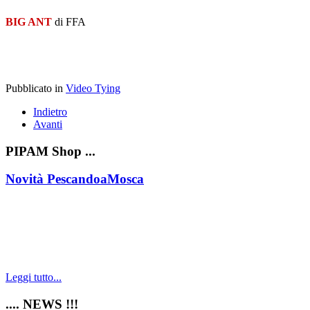
BIG ANT
di FFA
Pubblicato in
Video Tying
Indietro
Avanti
PIPAM Shop ...
Novità PescandoaMosca
Leggi tutto...
.... NEWS !!!