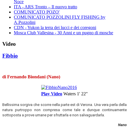
Noce
ITA - ARS Tronto – Il nuovo tratto
COMUNICATO POZO'
COMUNICATO POZZOLINI FLY FISHING by
A.Pozzolini
CDN - Yukon la terra dei lucci e dei coregoni
Mosca Club Vallesina - 30 Anni e un pugno di mosche
Video
Fibbio
di Fernando Biondani (Nano)
Play Video
Waters
1' 22"
Bellissima sorgiva che scorre nella parte est di Verona. Una vera perla della
natura purtroppo non compresa come tale e dunque continuamente
sottoposta a prove umane per sfruttarla e non salvaguardarla.
Nano