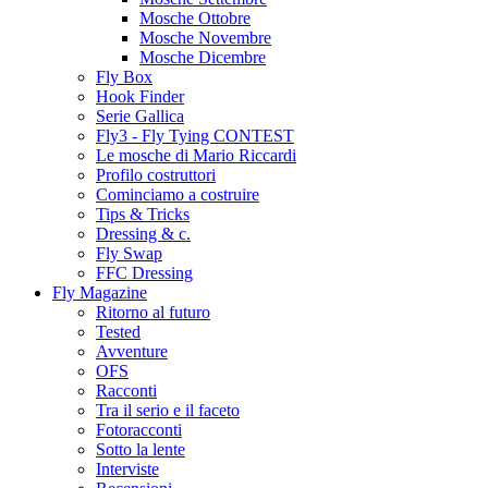
Mosche Ottobre
Mosche Novembre
Mosche Dicembre
Fly Box
Hook Finder
Serie Gallica
Fly3 - Fly Tying CONTEST
Le mosche di Mario Riccardi
Profilo costruttori
Cominciamo a costruire
Tips & Tricks
Dressing & c.
Fly Swap
FFC Dressing
Fly Magazine
Ritorno al futuro
Tested
Avventure
OFS
Racconti
Tra il serio e il faceto
Fotoracconti
Sotto la lente
Interviste