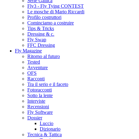
Serie Gallica
Fly3 - Fly Tying CONTEST
Le mosche di Mario Riccardi
Profilo costruttori
Cominciamo a costruire
Tips & Tricks
Dressing & c.
Fly Swap
FFC Dressing
Fly Magazine
Ritorno al futuro
Tested
Avventure
OFS
Racconti
Tra il serio e il faceto
Fotoracconti
Sotto la lente
Interviste
Recensioni
Fly Software
Dossier
Luccio
Dizionario
Tecnica & Tattica