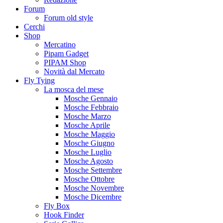
Forum
Forum old style
Cerchi
Shop
Mercatino
Pipam Gadget
PIPAM Shop
Novità dal Mercato
Fly Tying
La mosca del mese
Mosche Gennaio
Mosche Febbraio
Mosche Marzo
Mosche Aprile
Mosche Maggio
Mosche Giugno
Mosche Luglio
Mosche Agosto
Mosche Settembre
Mosche Ottobre
Mosche Novembre
Mosche Dicembre
Fly Box
Hook Finder