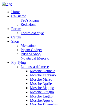
Home
Chi siamo
Faq's Pipam
Redazione
Forum
Forum old style
Cerchi
Shop
Mercatino
Pipam Gadget
PIPAM Shop
Novità dal Mercato
Fly Tying
La mosca del mese
Mosche Gennaio
Mosche Febbraio
Mosche Marzo
Mosche Aprile
Mosche Maggio
Mosche Giugno
Mosche Luglio
Mosche Agosto
Mosche Settembre