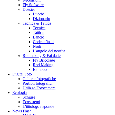
Recensioni
Fly Software
Dossier
Luccio
Dizionario
Tecnica & Tattica
Tecnica
Tattica
Lancio
Code e finali
Nodi
L'angolo del neofita
Rodmaking & Fai da te
Fly Bricolage
Rod Making
Bamboo
Digital Foto
Gallerie fotografiche
Portfoli fotografici
Utilizzo Fotocamere
Ecologia
Schiuse
Ecosistemi
L'ittiologo risponde
News Flash