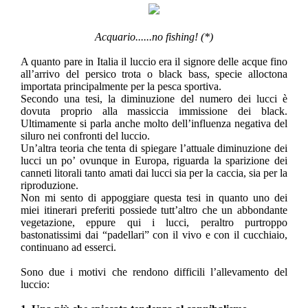
Acquario......no fishing! (*)
A quanto pare in Italia il luccio era il signore delle acque fino
all’arrivo del persico trota o black bass, specie alloctona
importata principalmente per la pesca sportiva.
Secondo una tesi, la diminuzione del numero dei lucci è
dovuta proprio alla massiccia immissione dei black.
Ultimamente si parla anche molto dell’influenza negativa del
siluro nei confronti del luccio.
Un’altra teoria che tenta di spiegare l’attuale diminuzione dei
lucci un po’ ovunque in Europa, riguarda la sparizione dei
canneti litorali tanto amati dai lucci sia per la caccia, sia per la
riproduzione.
Non mi sento di appoggiare questa tesi in quanto uno dei
miei itinerari preferiti possiede tutt’altro che un abbondante
vegetazione, eppure qui i lucci, peraltro purtroppo
bastonatissimi dai “padellari” con il vivo e con il cucchiaio,
continuano ad esserci.
Sono due i motivi che rendono difficili l’allevamento del
luccio: