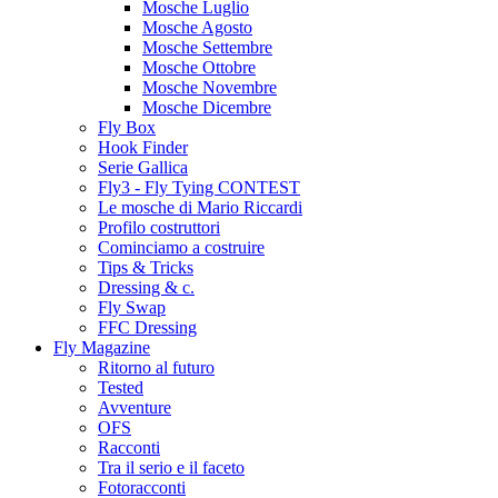
Mosche Luglio
Mosche Agosto
Mosche Settembre
Mosche Ottobre
Mosche Novembre
Mosche Dicembre
Fly Box
Hook Finder
Serie Gallica
Fly3 - Fly Tying CONTEST
Le mosche di Mario Riccardi
Profilo costruttori
Cominciamo a costruire
Tips & Tricks
Dressing & c.
Fly Swap
FFC Dressing
Fly Magazine
Ritorno al futuro
Tested
Avventure
OFS
Racconti
Tra il serio e il faceto
Fotoracconti