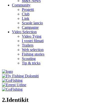
M&S News
Community
Progetti
Club
Link
Scuole lancio
Campagne
Video Selection
Video Tying
I vostri filmati
Trailers
Web selection
Fishing stories
Scouting
Tip & tricks
2.Identikit