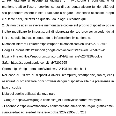
1. Per ottenere un'esperienza ottimale di navigazione ti consigliamo di
mantenere attivo l'uso di cookies: senza di essi senza alcune funzionalità del
sito potrebbero essere inibite. Puoi dare o negare il consenso ai cookie, propri
e di terze parti, utilizzati da questo Sito in ogni cliccando qui.
2. Se non desideri ricevere e memorizzare cookie sul proprio dispositivo potrai
inoltre modificare le impostazioni di sicurezza del tuo browser accedendo ai
link di seguito indicati e seguendo le informazioni ivi contenute:
Microsoft Internet Explorer
https://support.microsoft.com/en-us/kb/278835/it
Google Chrome
https://support.google.com/accounts/answer/32050?hl=it
Mozilla Firefox
https://support.mozilla.org/it/kb/Eliminare%20i%20cookie
Safari
https://support.apple.com/it-it/HT201265
Opera
https://help.opera.com/Windows/12.10/it/cookies.html
Nel caso di utilizzo di dispositivi diversi (computer, smartphone, tablet, ecc.)
assicurati di organizzare ogni browser di ogni dispositivo alle tue preferenze in
fatto di cookie.
Lista dei cookie utilizzati da terze parti:
- Google:
https://www.google.com/intl/it_ALL/analytics/learn/privacy.html
- Facebook:
https://www.facebook.com/notes/the-sims-social-regali-gratis/come-
svuotare-la-cache-ed-eliminare-i-cookie/323992957657211