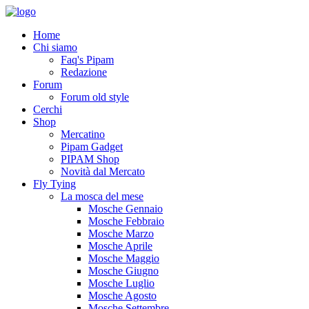
Home
Chi siamo
Faq's Pipam
Redazione
Forum
Forum old style
Cerchi
Shop
Mercatino
Pipam Gadget
PIPAM Shop
Novità dal Mercato
Fly Tying
La mosca del mese
Mosche Gennaio
Mosche Febbraio
Mosche Marzo
Mosche Aprile
Mosche Maggio
Mosche Giugno
Mosche Luglio
Mosche Agosto
Mosche Settembre