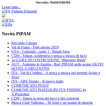
Morsetto TRANSFORMER
Leggi tutto...
Novità PIPAM
Riccardo Carrara
Val di Fumo - Fine agosto 2019
USA - Colorado - parte 1 - Basalt Area
CDN - Yukon, wilderness e pesca a mosca di lucci
5a GARA DI COSTRUZIONE “Massimo Bindi”
AUT - Autunno in Austria - Red. PIPAM nelle acque AKTIV
HOTEL GARGANTINI
ITA - Val di Cembra – A pesca a mosca nei torrenti Avisio e
Noce
ITA - ARS Tronto – Il nuovo tratto
COMUNICATO POZO'
COMUNICATO POZZOLINI FLY FISHING by
A.Pozzolini
CDN - Yukon la terra dei lucci e dei coregoni
Mosca Club Vallesina - 30 Anni e un pugno di mosche