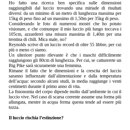
Ho fatto una ricerca ben specifica sulle dimensioni
raggiungibili dal luccio trovando una miriade di risultati
diversi: da un minimo di un metro di lunghezza massima per
15kg di peso fino ad un massimo di 1,50m per 35kg di peso.
Considerando le foto di numerosi mostri che ho potuto
visionare, e che comunque il mio luccio più lungo toccava i
105cm, azzarderei una misura massima di 1,40m per una
trentina di chili. Mica male, no?
Reynolds scrive di un luccio record di oltre 55 libbre, per cui
più o meno ci siamo.
Un ulteriore punto rilevante è che i maschi difficilmente
raggiungono gli 80cm di lunghezza. Per cui, se catturerete un
Big Pike sarà sicuramente una femmina.
Rimane il fatto che le dimensioni e la crescita del luccio
saranno influenzate dall’alimentazione e dalla temperatura
dell’acqua: secondo alcuni studi, in media raggiunge i venti
centimetri durante il primo anno di vita.
La fisionomia del corpo dipende molto dall’ambiente in cui il
luccio vive. Nel caso di scarsa corrente assume una forma più
allungata, mentre in acqua ferma questa tende ad essere più
tozza.
Il luccio rischia l’estinzione?