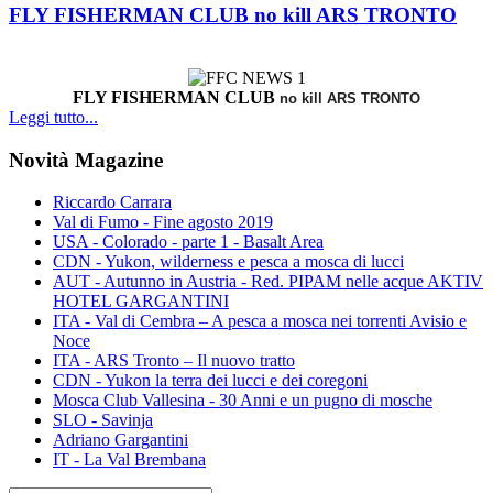
FLY FISHERMAN CLUB no kill ARS TRONTO
FLY FISHERMAN CLUB
no kill ARS TRONTO
Leggi tutto...
Novità Magazine
Riccardo Carrara
Val di Fumo - Fine agosto 2019
USA - Colorado - parte 1 - Basalt Area
CDN - Yukon, wilderness e pesca a mosca di lucci
AUT - Autunno in Austria - Red. PIPAM nelle acque AKTIV
HOTEL GARGANTINI
ITA - Val di Cembra – A pesca a mosca nei torrenti Avisio e
Noce
ITA - ARS Tronto – Il nuovo tratto
CDN - Yukon la terra dei lucci e dei coregoni
Mosca Club Vallesina - 30 Anni e un pugno di mosche
SLO - Savinja
Adriano Gargantini
IT - La Val Brembana