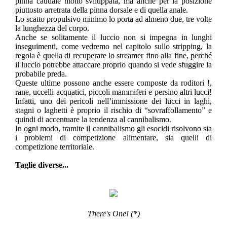
pinna caudale molto sviluppata, ma anche per la posizione
piuttosto arretrata della pinna dorsale e di quella anale.
Lo scatto propulsivo minimo lo porta ad almeno due, tre volte
la lunghezza del corpo.
Anche se solitamente il luccio non si impegna in lunghi
inseguimenti, come vedremo nel capitolo sullo stripping, la
regola è quella di recuperare lo streamer fino alla fine, perché
il luccio potrebbe attaccare proprio quando si vede sfuggire la
probabile preda.
Queste ultime possono anche essere composte da roditori !,
rane, uccelli acquatici, piccoli mammiferi e persino altri lucci!
Infatti, uno dei pericoli nell’immissione dei lucci in laghi,
stagni o laghetti è proprio il rischio di “sovraffollamento” e
quindi di accentuare la tendenza al cannibalismo.
In ogni modo, tramite il cannibalismo gli esocidi risolvono sia
i problemi di competizione alimentare, sia quelli di
competizione territoriale.
Taglie diverse...
There's One! (*)