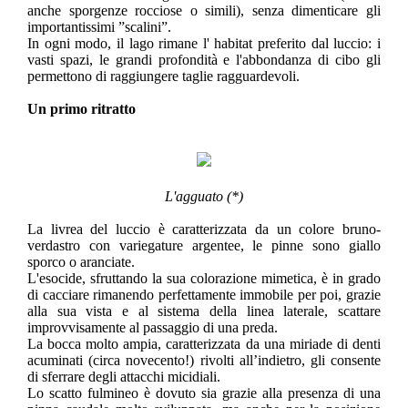
anche sporgenze rocciose o simili), senza dimenticare gli
importantissimi ”scalini”.
In ogni modo, il lago rimane l' habitat preferito dal luccio: i
vasti spazi, le grandi profondità e l'abbondanza di cibo gli
permettono di raggiungere taglie ragguardevoli.
Un primo ritratto
L'agguato (*)
La livrea del luccio è caratterizzata da un colore bruno-
verdastro con variegature argentee, le pinne sono giallo
sporco o aranciate.
L'esocide, sfruttando la sua colorazione mimetica, è in grado
di cacciare rimanendo perfettamente immobile per poi, grazie
alla sua vista e al sistema della linea laterale, scattare
improvvisamente al passaggio di una preda.
La bocca molto ampia, caratterizzata da una miriade di denti
acuminati (circa novecento!) rivolti all’indietro, gli consente
di sferrare degli attacchi micidiali.
Lo scatto fulmineo è dovuto sia grazie alla presenza di una