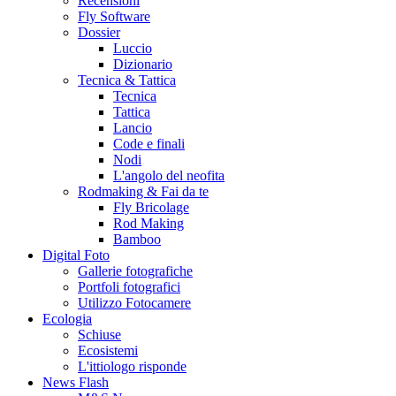
Recensioni
Fly Software
Dossier
Luccio
Dizionario
Tecnica & Tattica
Tecnica
Tattica
Lancio
Code e finali
Nodi
L'angolo del neofita
Rodmaking & Fai da te
Fly Bricolage
Rod Making
Bamboo
Digital Foto
Gallerie fotografiche
Portfoli fotografici
Utilizzo Fotocamere
Ecologia
Schiuse
Ecosistemi
L'ittiologo risponde
News Flash