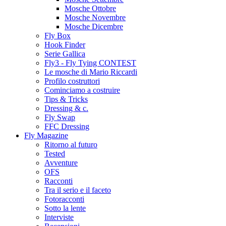
Mosche Ottobre
Mosche Novembre
Mosche Dicembre
Fly Box
Hook Finder
Serie Gallica
Fly3 - Fly Tying CONTEST
Le mosche di Mario Riccardi
Profilo costruttori
Cominciamo a costruire
Tips & Tricks
Dressing & c.
Fly Swap
FFC Dressing
Fly Magazine
Ritorno al futuro
Tested
Avventure
OFS
Racconti
Tra il serio e il faceto
Fotoracconti
Sotto la lente
Interviste