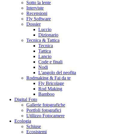
Sotto la lente
Interviste
Recensioni
Fly Software
Dossier
Luccio
Dizionario
Tecnica & Tattica
Tecnica
Tattica
Lancio
Code e finali
Nodi
L'angolo del neofita
Rodmaking & Fai da te
Fly Bricolage
Rod Making
Bamboo
Digital Foto
Gallerie fotografiche
Portfoli fotografici
Utilizzo Fotocamere
Ecologia
Schiuse
Ecosistemi