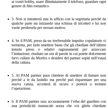
ai vostri hobby, usare illimitatamente il telefono, guardare ogni
genere di film romantico.
3. Non si intratterrà mai in ufficio con la segretaria perché da
qualche parte sta iniziando una schiusa di tricotteri e lui non
vuole perdersela per nessun motivo.
4. Se il PAM, preso da un irrefrenabile impulso copulatorio vi
tormenta, per farlo smettere basta che gli chiediate dell’ultimo
temolo preso e relativi ragionamenti per azzeccare
l’imitazione; risultato un ora di parole in cui potete dolcemente
farvi cullare da Morfeo e desideri del partner sopiti nell’estasi
della cattura.
5. Al PAM partner puoi chiedere di smettere di fumare non
perché a te da fastidio ma perché può risparmiare per una
nuova canna, accetterà di sicuro e porterà a termine
l’operazione.
6. Il PAM partner rasa accuratamente l’erba del giardino con
una periodicità maniacale senza che voi glielo chiediate