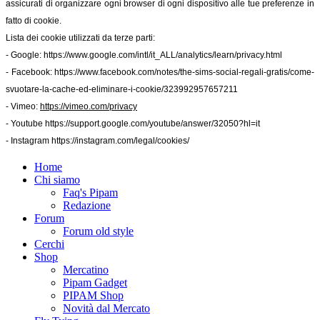
assicurati di organizzare ogni browser di ogni dispositivo alle tue preferenze in
fatto di cookie.
Lista dei cookie utilizzati da terze parti:
- Google:
https://www.google.com/intl/it_ALL/analytics/learn/privacy.html
- Facebook:
https://www.facebook.com/notes/the-sims-social-regali-gratis/come-
svuotare-la-cache-ed-eliminare-i-cookie/323992957657211
- Vimeo:
https://vimeo.com/privacy
- Youtube
https://support.google.com/youtube/answer/32050?hl=it
- Instagram
https://instagram.com/legal/cookies/
Home
Chi siamo
Faq's Pipam
Redazione
Forum
Forum old style
Cerchi
Shop
Mercatino
Pipam Gadget
PIPAM Shop
Novità dal Mercato