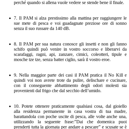
perché quando si allena vuole vedere se stende bene il finale.
7. Il PAM si alza prestissimo alla mattina per raggiungere le
sue mete di pesca e voi guadagnate preziose ore di sonno
senza il suo russare da 140 dB.
8. Il PAM per sua natura conosce gli insetti e non gli fanno
schifo quindi può venire in vostro soccorso e liberarvi da
scarafaggi, ragni, api, zanzare, cimici, coleotteri, tipule e
mosche tze tze, senza batter ciglio, sarà il vostro eroe.
9. Nella maggior parte dei casi il PAM pratica il No Kill e
quindi voi non avrete trote da pulire, delischare e cucinare,
con il conseguente abbattimento degli odori molesti sia
provenienti dal frigo che dal secchio dell’umido.
10. Potete ottenere praticamente qualsiasi cosa, dal gioiello
alla residenza permanente in casa vostra di tua madre,
barattandola con poche uscite di pesca, alle volte anche una,
utilizzando la seguente frase:”Dai che domenica puoi
prenderti tutta la giornata per andare a pescare” e scusate se è