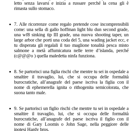
letto senza lavarsi e inizia a russare perché la cena gli è
rimasta sullo stomaco.
7. Alle ricorrenze come regalo pretende cose incomprensibili
come: una sella di gallo hoffman light blu dun second grade,
una wf8 sinking tip III grade, una nuova shooting taper, un
large arbor che porti una coda del 5, una wading jacket ecc, e
tu disperata gli regalali il tuo maglione tonalità pesca misto
salmone a metà affumicatura nelle terre d’islanda, perché
(c@@@o ) quella maledetta ninfa funziona.
8. Se partorisci una figlia rischi che mentre tu sei in ospedale a
smaltire il travaglio, lui, che si occupa delle formalità
burocratiche, all’anagrafe del paese iscriva la figlia con il
nome di ephemerella ignita o rithogenita semicolorata, che
suona tanto male.
9. Se partorisci un figlio rischi che mentre tu sei in ospedale a
smaltire il travaglio, lui, che si occupa delle formalità
burocratiche, all’anagrafe del paese iscriva il figlio con il
nome di Gary Loomis o John Sage, nella peggiore delle
ipotesi Hardy bros.