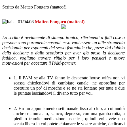
Scritto da Matteo Fongaro (matteof).
01/04/08
Matteo Fongaro (matteof)
Lo scritto è ovviamente di stampo ironico, riferimenti a fatti cose o
persone sono puramente casuali, esso vuol essere un utile strumento
decisionale per esponenti del sesso femminile che, prese dal dubbio
della decisone o dallo sconforto per aver già preso la decisione
fatidica, vogliano trovare rifugio per i loro pensieri e nuove
motivazioni per accettare il PAM-partner.
1. Il PAM se alla TV fanno le desperate house wifes non vi
scassa chiedendovi di cambiare canale, ne approfitta per
costruire un po’ di mosche e se ne sta lontano per tutte e due
le puntate lasciandovi il divano tutto per voi.
2. Ha un appuntamento settimanale fisso al club, a cui andrà
anche se ammalato, stanco, depresso, con una gamba rotta, a
piedi o tramite meditazione ascetica, quindi voi avete una
serata libera in cui potete chiamare le vostre amiche, dedicarvi