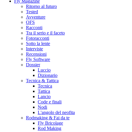
Fly Magazine
Ritorno al futuro
Tested
Avventure
OFS
Racconti
Tra il serio e il faceto
Fotoracconti
Sotto la lente
Interviste
Recensioni
Fly Software
Dossier
Luccio
Dizionario
Tecnica & Tattica
Tecnica
Tattica
Lancio
Code e finali
Nodi
L'angolo del neofita
Rodmaking & Fai da te
Fly Bricolage
Rod Making