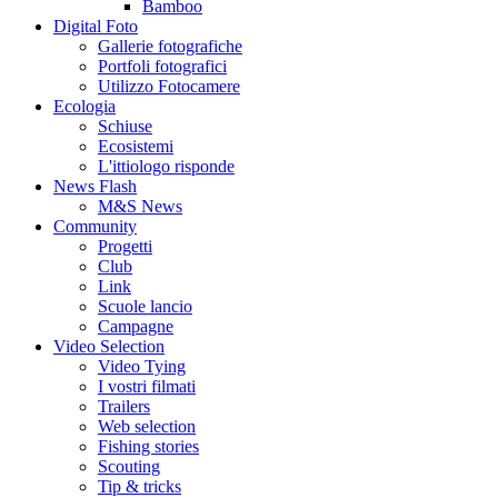
Bamboo
Digital Foto
Gallerie fotografiche
Portfoli fotografici
Utilizzo Fotocamere
Ecologia
Schiuse
Ecosistemi
L'ittiologo risponde
News Flash
M&S News
Community
Progetti
Club
Link
Scuole lancio
Campagne
Video Selection
Video Tying
I vostri filmati
Trailers
Web selection
Fishing stories
Scouting
Tip & tricks