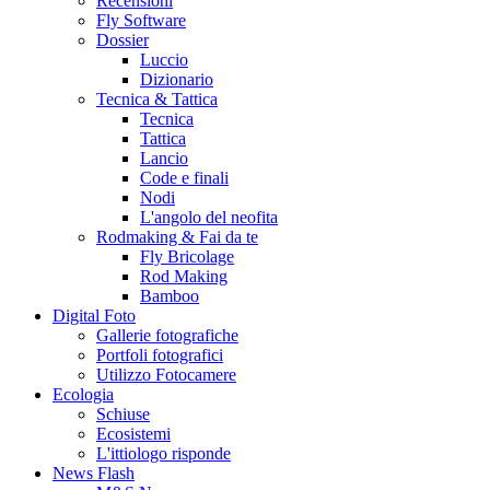
Recensioni
Fly Software
Dossier
Luccio
Dizionario
Tecnica & Tattica
Tecnica
Tattica
Lancio
Code e finali
Nodi
L'angolo del neofita
Rodmaking & Fai da te
Fly Bricolage
Rod Making
Bamboo
Digital Foto
Gallerie fotografiche
Portfoli fotografici
Utilizzo Fotocamere
Ecologia
Schiuse
Ecosistemi
L'ittiologo risponde
News Flash