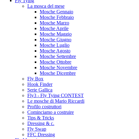
Fly Tying
La mosca del mese
Mosche Gennaio
Mosche Febbraio
Mosche Marzo
Mosche Aprile
Mosche Maggio
Mosche Giugno
Mosche Luglio
Mosche Agosto
Mosche Settembre
Mosche Ottobre
Mosche Novembre
Mosche Dicembre
Fly Box
Hook Finder
Serie Gallica
Fly3 - Fly Tying CONTEST
Le mosche di Mario Riccardi
Profilo costruttori
Cominciamo a costruire
Tips & Tricks
Dressing & c.
Fly Swap
FFC Dressing