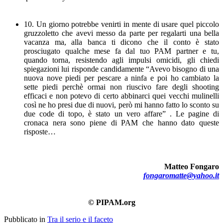
10. Un giorno potrebbe venirti in mente di usare quel piccolo
gruzzoletto che avevi messo da parte per regalarti una bella
vacanza ma, alla banca ti dicono che il conto è stato
prosciugato qualche mese fa dal tuo PAM partner e tu,
quando torna, resistendo agli impulsi omicidi, gli chiedi
spiegazioni lui risponde candidamente “Avevo bisogno di una
nuova nove piedi per pescare a ninfa e poi ho cambiato la
sette piedi perchè ormai non riuscivo fare degli shooting
efficaci e non potevo di certo abbinarci quei vecchi mulinelli
così ne ho presi due di nuovi, però mi hanno fatto lo sconto su
due code di topo, è stato un vero affare” . Le pagine di
cronaca nera sono piene di PAM che hanno dato queste
risposte…
Matteo Fongaro
fongaromatte@yahoo.it
© PIPAM.org
Pubblicato in
Tra il serio e il faceto