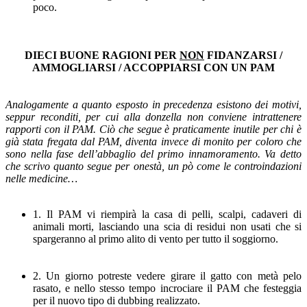
poco.
DIECI BUONE RAGIONI PER
NON
FIDANZARSI /
AMMOGLIARSI / ACCOPPIARSI CON UN PAM
Analogamente a quanto esposto in precedenza esistono dei motivi,
seppur reconditi, per cui alla donzella non conviene intrattenere
rapporti con il PAM. Ciò che segue è praticamente inutile per chi è
già stata fregata dal PAM, diventa invece di monito per coloro che
sono nella fase dell’abbaglio del primo innamoramento. Va detto
che scrivo quanto segue per onestà, un pò come le controindazioni
nelle medicine…
1. Il PAM vi riempirà la casa di pelli, scalpi, cadaveri di
animali morti, lasciando una scia di residui non usati che si
spargeranno al primo alito di vento per tutto il soggiorno.
2. Un giorno potreste vedere girare il gatto con metà pelo
rasato, e nello stesso tempo incrociare il PAM che festeggia
per il nuovo tipo di dubbing realizzato.