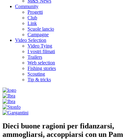
M&S News
Community
Progetti
Club
Link
Scuole lancio
Campagne
Video Selection
Video Tying
I vostri filmati
Trailers
Web selection
Fishing stories
Scouting
Tip & tricks
Dieci buone ragioni per fidanzarsi,
ammogliarsi, accoppiarsi con un Pam