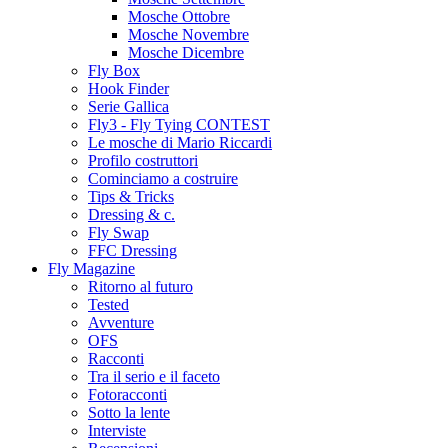
Mosche Ottobre
Mosche Novembre
Mosche Dicembre
Fly Box
Hook Finder
Serie Gallica
Fly3 - Fly Tying CONTEST
Le mosche di Mario Riccardi
Profilo costruttori
Cominciamo a costruire
Tips & Tricks
Dressing & c.
Fly Swap
FFC Dressing
Fly Magazine
Ritorno al futuro
Tested
Avventure
OFS
Racconti
Tra il serio e il faceto
Fotoracconti
Sotto la lente
Interviste