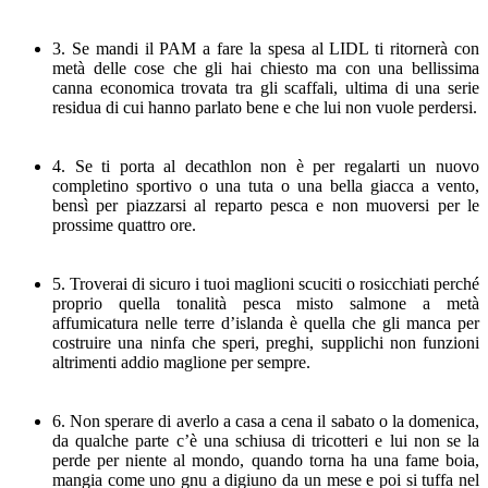
3. Se mandi il PAM a fare la spesa al LIDL ti ritornerà con
metà delle cose che gli hai chiesto ma con una bellissima
canna economica trovata tra gli scaffali, ultima di una serie
residua di cui hanno parlato bene e che lui non vuole perdersi.
4. Se ti porta al decathlon non è per regalarti un nuovo
completino sportivo o una tuta o una bella giacca a vento,
bensì per piazzarsi al reparto pesca e non muoversi per le
prossime quattro ore.
5. Troverai di sicuro i tuoi maglioni scuciti o rosicchiati perché
proprio quella tonalità pesca misto salmone a metà
affumicatura nelle terre d’islanda è quella che gli manca per
costruire una ninfa che speri, preghi, supplichi non funzioni
altrimenti addio maglione per sempre.
6. Non sperare di averlo a casa a cena il sabato o la domenica,
da qualche parte c’è una schiusa di tricotteri e lui non se la
perde per niente al mondo, quando torna ha una fame boia,
mangia come uno gnu a digiuno da un mese e poi si tuffa nel