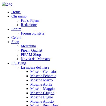
Home
Chi siamo
Faq's Pipam
Redazione
Forum
Forum old style
Cerchi
Shop
Mercatino
Pipam Gadget
PIPAM Shop
Novità dal Mercato
Fly Tying
La mosca del mese
Mosche Gennaio
Mosche Febbraio
Mosche Marzo
Mosche Aprile
Mosche Maggio
Mosche Giugno
Mosche Luglio
Mosche Agosto
Mosche Settembre