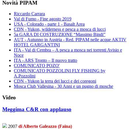
Novità PIPAM
Riccardo Carrara
Val di Fumo - Fine agosto 2019
USA - Colorado - parte 1 - Basalt Area
CDN - Yukon, wilderness e pesca a mosca di lucci
5a GARA DI COSTRUZIONE “Massimo Bindi”
AUT - Autunno in Austria - Red. PIPAM nelle acque AKTIV
HOTEL GARGANTINI
ITA - Val di Cembra – A pesca a mosca nei torrenti Avisio e
Noce
ITA - ARS Tronto – Il nuovo tratto
COMUNICATO POZO'
COMUNICATO POZZOLINI FLY FISHING by
A.Pozzolini
CDN - Yukon la terra dei lucci e dei coregoni
Mosca Club Vallesina - 30 Anni e un pugno di mosche
Video
Meggima C&R con applauso
2007
di Alberto Galeazzo (Faina)