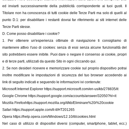
ed inviarti successivamente della pubblicità corrispondente ai tuoi gusti. Il
Titolare non ha conoscenza di tutti cookie delle Terze Parti ma solo di quelli al
punto D.1: per disabilitare i restanti dovrai far riferimento ai siti internet delle
Terze Parti stesse.
D. Come posso disabilitare i cookie?
1. Per ottenere un'esperienza ottimale di navigazione ti consigliamo di
mantenere attivo l'uso di cookies: senza di essi senza alcune funzionalità del
sito potrebbero essere inibite. Puoi dare o negare il consenso ai cookie, propri
e di terze parti, utilizzati da questo Sito in ogni cliccando qui.
2. Se non desideri ricevere e memorizzare cookie sul proprio dispositivo potrai
inoltre modificare le impostazioni di sicurezza del tuo browser accedendo ai
link di seguito indicati e seguendo le informazioni ivi contenute:
Microsoft Internet Explorer
https://support.microsoft.com/en-us/kb/278835/it
Google Chrome
https://support.google.com/accounts/answer/32050?hl=it
Mozilla Firefox
https://support.mozilla.org/it/kb/Eliminare%20i%20cookie
Safari
https://support.apple.com/it-it/HT201265
Opera
https://help.opera.com/Windows/12.10/it/cookies.html
Nel caso di utilizzo di dispositivi diversi (computer, smartphone, tablet, ecc.)