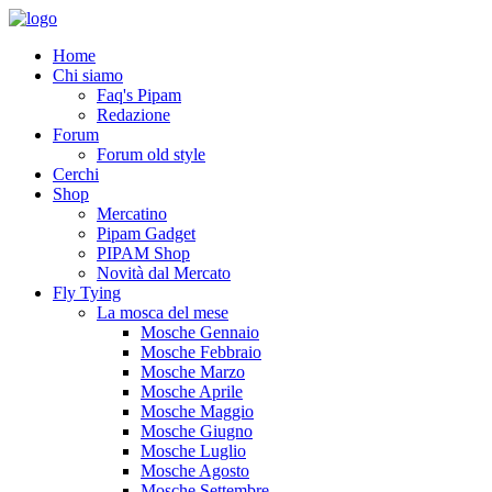
Home
Chi siamo
Faq's Pipam
Redazione
Forum
Forum old style
Cerchi
Shop
Mercatino
Pipam Gadget
PIPAM Shop
Novità dal Mercato
Fly Tying
La mosca del mese
Mosche Gennaio
Mosche Febbraio
Mosche Marzo
Mosche Aprile
Mosche Maggio
Mosche Giugno
Mosche Luglio
Mosche Agosto
Mosche Settembre