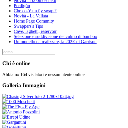
Novità - 1000mosche.it
Perdigón
Che cos'è un fly swap ?
Novità - La Vallata
Home Page Comunity
Swappers's Tips
Cave, laghetti, reservoir
Selezione e suddivisione del culmo di bamboo
Un modello da realizzare, la 202E di Garrison
Chi è online
Abbiamo 164 visitatori e nessun utente online
Galleria Immagini