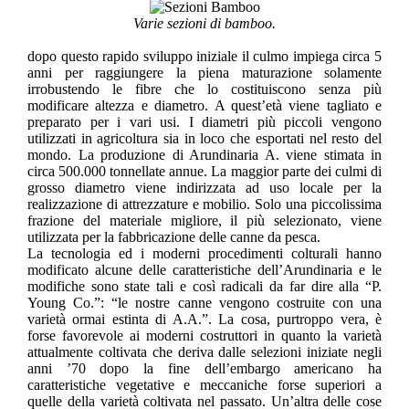
Varie sezioni di bamboo.
dopo questo rapido sviluppo iniziale il culmo impiega circa 5
anni per raggiungere la piena maturazione solamente
irrobustendo le fibre che lo costituiscono senza più
modificare altezza e diametro. A quest’età viene tagliato e
preparato per i vari usi. I diametri più piccoli vengono
utilizzati in agricoltura sia in loco che esportati nel resto del
mondo. La produzione di Arundinaria A. viene stimata in
circa 500.000 tonnellate annue. La maggior parte dei culmi di
grosso diametro viene indirizzata ad uso locale per la
realizzazione di attrezzature e mobilio. Solo una piccolissima
frazione del materiale migliore, il più selezionato, viene
utilizzata per la fabbricazione delle canne da pesca.
La tecnologia ed i moderni procedimenti colturali hanno
modificato alcune delle caratteristiche dell’Arundinaria e le
modifiche sono state tali e così radicali da far dire alla “P.
Young Co.”: “le nostre canne vengono costruite con una
varietà ormai estinta di A.A.”. La cosa, purtroppo vera, è
forse favorevole ai moderni costruttori in quanto la varietà
attualmente coltivata che deriva dalle selezioni iniziate negli
anni ’70 dopo la fine dell’embargo americano ha
caratteristiche vegetative e meccaniche forse superiori a
quelle della varietà coltivata nel passato. Un’altra delle cose