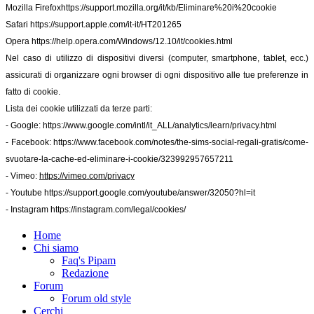
Mozilla Firefox
https://support.mozilla.org/it/kb/Eliminare%20i%20cookie
Safari
https://support.apple.com/it-it/HT201265
Opera
https://help.opera.com/Windows/12.10/it/cookies.html
Nel caso di utilizzo di dispositivi diversi (computer, smartphone, tablet, ecc.)
assicurati di organizzare ogni browser di ogni dispositivo alle tue preferenze in
fatto di cookie.
Lista dei cookie utilizzati da terze parti:
- Google:
https://www.google.com/intl/it_ALL/analytics/learn/privacy.html
- Facebook:
https://www.facebook.com/notes/the-sims-social-regali-gratis/come-
svuotare-la-cache-ed-eliminare-i-cookie/323992957657211
- Vimeo:
https://vimeo.com/privacy
- Youtube
https://support.google.com/youtube/answer/32050?hl=it
- Instagram
https://instagram.com/legal/cookies/
Home
Chi siamo
Faq's Pipam
Redazione
Forum
Forum old style
Cerchi