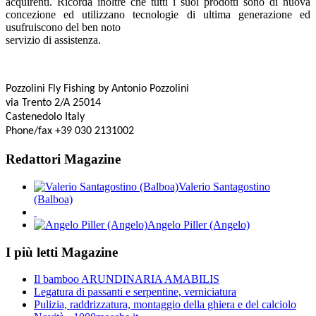
acquirenti. Ricorda inoltre che tutti i suoi prodotti sono di nuova
concezione ed utilizzano tecnologie di ultima generazione ed
usufruiscono del ben noto
servizio di assistenza.
Pozzolini Fly Fishing
by Antonio Pozzolini
via Trento 2/A 25014
Castenedolo Italy
Phone/fax +39 030 2131002
Redattori Magazine
Valerio Santagostino
(Balboa)
Angelo Piller (Angelo)
I più letti Magazine
Il bamboo ARUNDINARIA AMABILIS
Legatura di passanti e serpentine, verniciatura
Pulizia, raddrizzatura, montaggio della ghiera e del calciolo