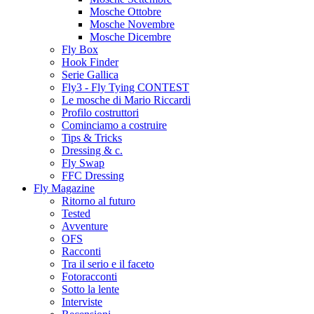
Mosche Ottobre
Mosche Novembre
Mosche Dicembre
Fly Box
Hook Finder
Serie Gallica
Fly3 - Fly Tying CONTEST
Le mosche di Mario Riccardi
Profilo costruttori
Cominciamo a costruire
Tips & Tricks
Dressing & c.
Fly Swap
FFC Dressing
Fly Magazine
Ritorno al futuro
Tested
Avventure
OFS
Racconti
Tra il serio e il faceto
Fotoracconti
Sotto la lente
Interviste