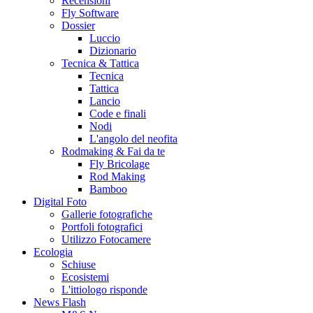
Recensioni
Fly Software
Dossier
Luccio
Dizionario
Tecnica & Tattica
Tecnica
Tattica
Lancio
Code e finali
Nodi
L'angolo del neofita
Rodmaking & Fai da te
Fly Bricolage
Rod Making
Bamboo
Digital Foto
Gallerie fotografiche
Portfoli fotografici
Utilizzo Fotocamere
Ecologia
Schiuse
Ecosistemi
L'ittiologo risponde
News Flash