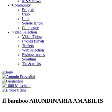
M&S News
Community
Progetti
Club
Link
Scuole lancio
Campagne
Video Selection
Video Tying
I vostri filmati
Trailers
Web selection
Fishing stories
Scouting
Tip & tricks
Il bamboo ARUNDINARIA AMABILIS