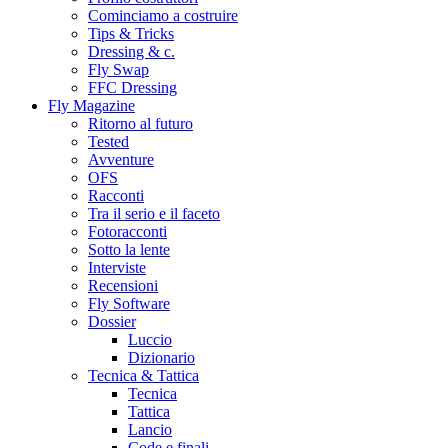
Cominciamo a costruire
Tips & Tricks
Dressing & c.
Fly Swap
FFC Dressing
Fly Magazine
Ritorno al futuro
Tested
Avventure
OFS
Racconti
Tra il serio e il faceto
Fotoracconti
Sotto la lente
Interviste
Recensioni
Fly Software
Dossier
Luccio
Dizionario
Tecnica & Tattica
Tecnica
Tattica
Lancio
Code e finali