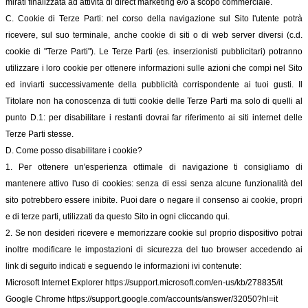
mirati finalizzata ad attività di direct marketing e/o a scopo commerciale.
C. Cookie di Terze Parti: nel corso della navigazione sul Sito l'utente potrà
ricevere, sul suo terminale, anche cookie di siti o di web server diversi (c.d.
cookie di "Terze Parti"). Le Terze Parti (es. inserzionisti pubblicitari) potranno
utilizzare i loro cookie per ottenere informazioni sulle azioni che compi nel Sito
ed inviarti successivamente della pubblicità corrispondente ai tuoi gusti. Il
Titolare non ha conoscenza di tutti cookie delle Terze Parti ma solo di quelli al
punto D.1: per disabilitare i restanti dovrai far riferimento ai siti internet delle
Terze Parti stesse.
D. Come posso disabilitare i cookie?
1. Per ottenere un'esperienza ottimale di navigazione ti consigliamo di
mantenere attivo l'uso di cookies: senza di essi senza alcune funzionalità del
sito potrebbero essere inibite. Puoi dare o negare il consenso ai cookie, propri
e di terze parti, utilizzati da questo Sito in ogni cliccando qui.
2. Se non desideri ricevere e memorizzare cookie sul proprio dispositivo potrai
inoltre modificare le impostazioni di sicurezza del tuo browser accedendo ai
link di seguito indicati e seguendo le informazioni ivi contenute:
Microsoft Internet Explorer
https://support.microsoft.com/en-us/kb/278835/it
Google Chrome
https://support.google.com/accounts/answer/32050?hl=it