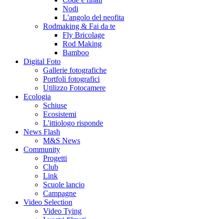
Nodi
L'angolo del neofita
Rodmaking & Fai da te
Fly Bricolage
Rod Making
Bamboo
Digital Foto
Gallerie fotografiche
Portfoli fotografici
Utilizzo Fotocamere
Ecologia
Schiuse
Ecosistemi
L'ittiologo risponde
News Flash
M&S News
Community
Progetti
Club
Link
Scuole lancio
Campagne
Video Selection
Video Tying