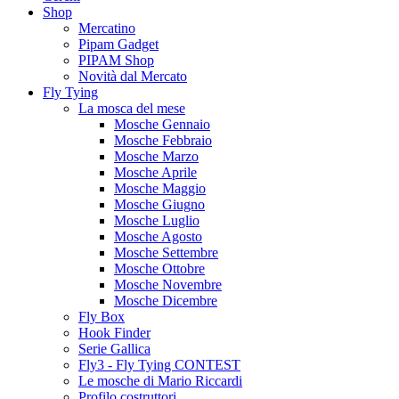
Shop
Mercatino
Pipam Gadget
PIPAM Shop
Novità dal Mercato
Fly Tying
La mosca del mese
Mosche Gennaio
Mosche Febbraio
Mosche Marzo
Mosche Aprile
Mosche Maggio
Mosche Giugno
Mosche Luglio
Mosche Agosto
Mosche Settembre
Mosche Ottobre
Mosche Novembre
Mosche Dicembre
Fly Box
Hook Finder
Serie Gallica
Fly3 - Fly Tying CONTEST
Le mosche di Mario Riccardi
Profilo costruttori